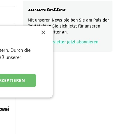
newsletter
Mit unseren News bleiben Sie am Puls der
Zeit! Melden Sie sich jetzt für unseren
×
gratis Newsletter an.
t und
mark_email_read
Newsletter jetzt abonnieren
viel
sern. Durch die
äß unserer
ND/AMSTERDAM.
rühjahr
KZEPTIEREN
h
zwei