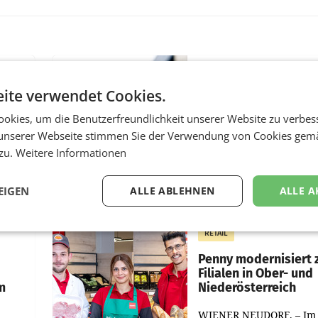
MARKETING & MEDIA
ite verwendet Cookies.
:
ProSiebenSat.1 spar
n
macht überraschend 
okies, um die Benutzerfreundlichkeit unserer Website zu verbes
achem
Gewinn
unserer Webseite stimmen Sie der Verwendung von Cookies gem
UNTERFÖHRING/MAILA
 zu.
Weitere Informationen
e Post
Der Fernsehkonzern
hr 2026
ProSiebenSat.1 hat im F
EIGEN
ALLE ABLEHNEN
ALLE A
n
dank Kostensenkungen
operativ wieder Gewinn
m Plus
gemacht und die
RETAIL
er
Markterwartung deutlic
übertroffen.
Penny modernisiert 
Filialen in Ober- und
m
Niederösterreich
WIENER NEUDORF. – Im