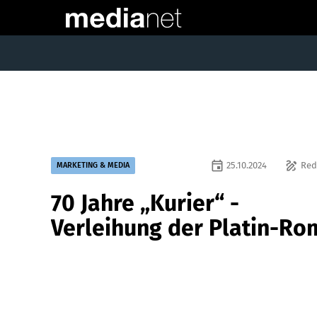
event
draw
25.10.2024
Red
MARKETING & MEDIA
70 Jahre „Kurier“ -
Verleihung der Platin-Ro