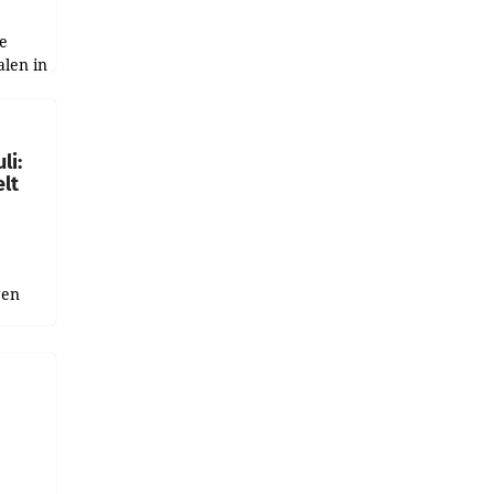
e
alen in
ich.
gen in
li:
lt
gen
uge
bnis
r als