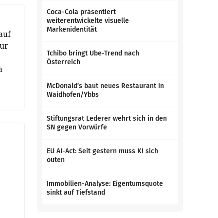
Coca-Cola präsentiert
weiterentwickelte visuelle
Markenidentität
auf
nur
Tchibo bringt Ube-Trend nach
Österreich
a
McDonald’s baut neues Restaurant in
Waidhofen/Ybbs
Stiftungsrat Lederer wehrt sich in den
SN gegen Vorwürfe
EU AI-Act: Seit gestern muss KI sich
outen
Immobilien-Analyse: Eigentumsquote
sinkt auf Tiefstand