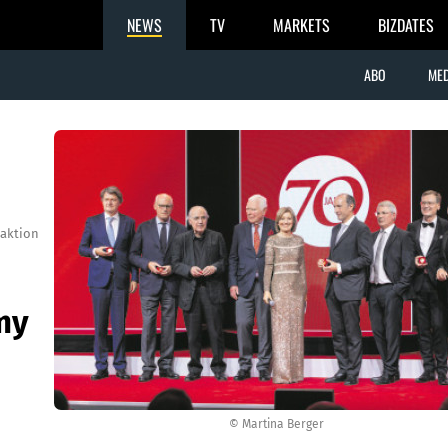
NEWS
TV
MARKETS
BIZDATES
ABO
MED
aktion
my
© Martina Berger