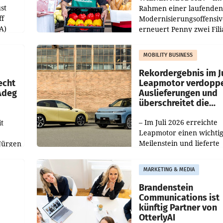
st
Rahmen einer laufenden
ff
Modernisierungsoffensiv
A)
erneuert Penny zwei Fili
Nieder- und Oberösterre
slauf-
Die beiden Standorte lie
MOBILITY BUSINESS
Haag sowie im rund
ilialen
Rekordergebnis im Ju
echt
Leapmotor verdoppe
 Adeg
Auslieferungen und
überschreitet die
100.000er-Marke
– Im Juli 2026 erreichte
t
Leapmotor einen wichti
Meilenstein und lieferte
Jürgen
weltweit 101.267 Fahrze
ich
aus, womit sich das Erge
MARKETING & MEDIA
gegenüber Juli 2025 meh
örde
verdoppelte (+102
walt
Brandenstein
Communications ist
künftig Partner von
OtterlyAI