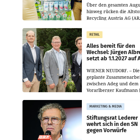
Über den gesamten Augu
hinweg rücken die Altsto
Recycling Austria AG (AR
und der Handelskonzern
Müller die Initiative „Krei
RETAIL
Helden“ in allen
österreichischen Müller-F
Alles bereit für den
Wechsel: Jürgen Albr
setzt ab 1.1.2027 auf
WIENER NEUDORF. – Die
geplante Zusammenarbei
zwischen Adeg und dem
Vorarlberger Kaufmann 
Albrecht ist kartellrechtl
freigegeben: Die
MARKETING & MEDIA
Bundeswettbewerbsbeh
und der Bundeskartellan
Stiftungsrat Lederer
wehrt sich in den SN
gegen Vorwürfe