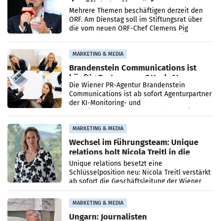
den SN gegen Vorwürfe
Mehrere Themen beschäftigen derzeit den
ORF. Am Dienstag soll im Stiftungsrat über
die vom neuen ORF-Chef Clemens Pig
vorgeschlagenen Besetzungen für die
Direktionen abgestimmt werden.
MARKETING & MEDIA
Brandenstein Communications ist
künftig Partner von OtterlyAI
Die Wiener PR-Agentur Brandenstein
Communications ist ab sofort Agenturpartner
der KI-Monitoring- und
Optimierungsplattform OtterlyAI. Damit baut
die Agentur ihr Leistungsportfolio
MARKETING & MEDIA
Wechsel im Führungsteam: Unique
relations holt Nicola Treitl in die
Geschäftsleitung
Unique relations besetzt eine
Schlüsselposition neu: Nicola Treitl verstärkt
ab sofort die Geschäftsleitung der Wiener
PR-Agentur an der Seite von Josef Kalina und
Anna Kalina-Mahr.
MARKETING & MEDIA
Ungarn: Journalisten