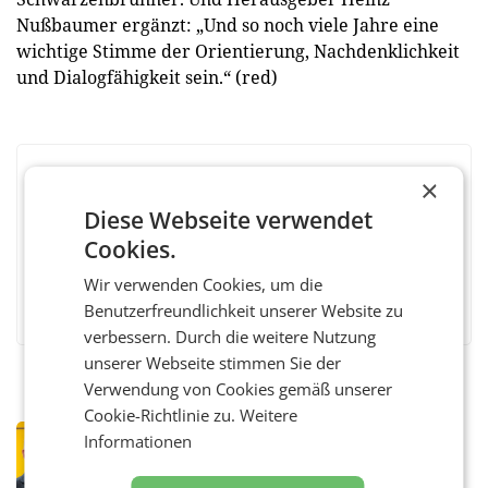
Nußbaumer ergänzt: „Und so noch viele Jahre eine
wichtige Stimme der Orientierung, Nachdenklichkeit
und Dialogfähigkeit sein.“ (red)
×
BEWERTEN SIE DIESEN ARTIKEL
Diese Webseite verwendet
Cookies.
Wir verwenden Cookies, um die
Facebook
Twitter
Messenger
WhatsApp
LinkedIn
XING
Teilen
Benutzerfreundlichkeit unserer Website zu
verbessern. Durch die weitere Nutzung
unserer Webseite stimmen Sie der
Verwendung von Cookies gemäß unserer
Cookie-Richtlinie zu.
Weitere
PRIMENEWS
Informationen
Österreichische Post: Umsatzplus im
ersten Halbjahr trotz schwachem