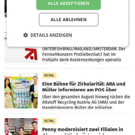
ALLE AKZEPTIEREN
Briefgeschäft
WIEN Die Österreichische Post AG hat im
ersten Halbjahr 2026 einen Konzernumsatz
von 1.544,0 Mio. EUR erwirtschaftet, was
ALLE ABLEHNEN
einem Plus von 3,8 Prozent gegenüber dem
Vergleichszeitraum
MARKETING & MEDIA
DETAILS ANZEIGEN
ProSiebenSat.1 spart und macht
überraschend viel Gewinn
UNTERFÖHRING/MAILAND/AMSTERDAM. Der
Fernsehkonzern ProSiebenSat.1 hat im
Frühjahr dank Kostensenkungen operativ
wieder Gewinn gemacht und die
Markterwartung deutlich übertroffen.
RETAIL
Eine Bühne für Zirkularität: ARA und
Müller informieren am POS über
Kreislauffähigkeit
Über den gesamten August hinweg rücken die
Altstoff Recycling Austria AG (ARA) und der
Handelskonzern Müller die Initiative
„Kreislauf-Helden“ in allen österreichischen
Müller-Filialen
RETAIL
Penny modernisiert zwei Filialen in