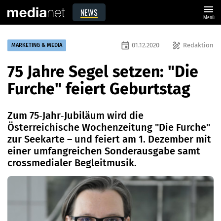
menu
NEWS
Menü
event
draw
01.12.2020
Redaktion
MARKETING & MEDIA
75 Jahre Segel setzen: "Die
Furche" feiert Geburtstag
Zum 75‐Jahr‐Jubiläum wird die
Österreichische Wochenzeitung "Die Furche"
zur Seekarte – und feiert am 1. Dezember mit
einer umfangreichen Sonderausgabe samt
crossmedialer Begleitmusik.