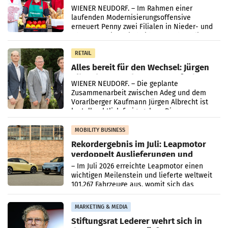
Ober- und Niederösterreich
WIENER NEUDORF. – Im Rahmen einer
laufenden Modernisierungsoffensive
erneuert Penny zwei Filialen in Nieder- und
Oberösterreich. Die beiden Standorte liegen
in Haag sowie im rund
RETAIL
Alles bereit für den Wechsel: Jürgen
Albrecht setzt ab 1.1.2027 auf Adeg
WIENER NEUDORF. – Die geplante
Zusammenarbeit zwischen Adeg und dem
Vorarlberger Kaufmann Jürgen Albrecht ist
kartellrechtlich freigegeben: Die
Bundeswettbewerbsbehörde und der
Bundeskartellanwalt
MOBILITY BUSINESS
Rekordergebnis im Juli: Leapmotor
verdoppelt Auslieferungen und
überschreitet die 100.000er-Marke
– Im Juli 2026 erreichte Leapmotor einen
wichtigen Meilenstein und lieferte weltweit
101.267 Fahrzeuge aus, womit sich das
Ergebnis gegenüber Juli 2025 mehr als
verdoppelte (+102
MARKETING & MEDIA
Stiftungsrat Lederer wehrt sich in