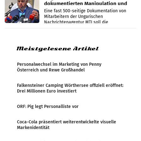
dokumentierten Manipulation und
Zensur
Eine fast 500-seitige Dokumentation von
Mitarbeitern der Ungarischen
Nachrichtenagentur MTI soll die
systematische Nachrichten-Manipulation und
Zensur bei der Agentur während der Zeit
Meistgelesene Artikel
Personalwechsel im Marketing von Penny
Österreich und Rewe Großhandel
Falkensteiner Camping Wörthersee offiziell eröffnet:
Drei Millionen Euro investiert
ORF: Pig legt Personalliste vor
Coca-Cola präsentiert weiterentwickelte visuelle
Markenidentität