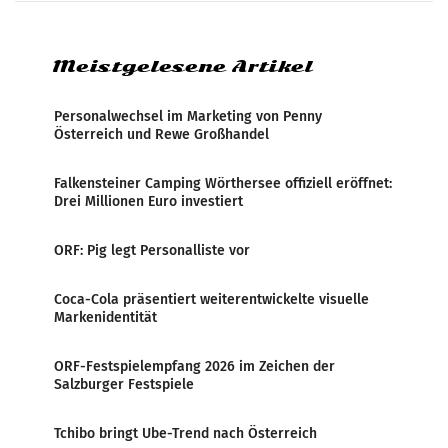
systematische Nachrichten-Manipulation und
Zensur bei der Agentur während der Zeit
Meistgelesene Artikel
Personalwechsel im Marketing von Penny
Österreich und Rewe Großhandel
Falkensteiner Camping Wörthersee offiziell eröffnet:
Drei Millionen Euro investiert
ORF: Pig legt Personalliste vor
Coca-Cola präsentiert weiterentwickelte visuelle
Markenidentität
ORF-Festspielempfang 2026 im Zeichen der
Salzburger Festspiele
Tchibo bringt Ube-Trend nach Österreich