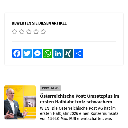
BEWERTEN SIE DIESEN ARTIKEL
Facebook
Twitter
Messenger
WhatsApp
LinkedIn
XING
Teilen
PRIMENEWS
Österreichische Post: Umsatzplus im
ersten Halbjahr trotz schwachem
Briefgeschäft
WIEN Die Österreichische Post AG hat im
ersten Halbjahr 2026 einen Konzernumsatz
von 1.544,0 Mio. EUR erwirtschaftet, was
einem Plus von 3,8 Prozent gegenüber dem