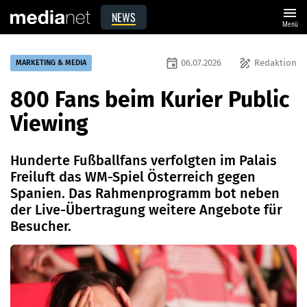
menu
NEWS
Menü
event
draw
06.07.2026
Redaktion
MARKETING & MEDIA
800 Fans beim Kurier Public
Viewing
Hunderte Fußballfans verfolgten im Palais
Freiluft das WM-Spiel Österreich gegen
Spanien. Das Rahmenprogramm bot neben
der Live-Übertragung weitere Angebote für
Besucher.