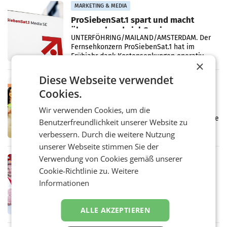
Vergleichszeitraum
MARKETING & MEDIA
ProSiebenSat.1 spart und macht
überraschend viel Gewinn
UNTERFÖHRING/MAILAND/AMSTERDAM. Der
Fernsehkonzern ProSiebenSat.1 hat im
Frühjahr dank Kostensenkungen operativ
×
wieder Gewinn gemacht und die
Markterwartung deutlich übertroffen.
Diese Webseite verwendet
RETAIL
Cookies.
Eine Bühne für Zirkularität: ARA und
Müller informieren am POS über
Wir verwenden Cookies, um die
Kreislauffähigkeit
Über den gesamten August hinweg rücken die
Benutzerfreundlichkeit unserer Website zu
Altstoff Recycling Austria AG (ARA) und der
verbessern. Durch die weitere Nutzung
Handelskonzern Müller die Initiative
„Kreislauf-Helden“ in allen österreichischen
unserer Webseite stimmen Sie der
Müller-Filialen
Verwendung von Cookies gemäß unserer
RETAIL
Cookie-Richtlinie zu.
Weitere
Penny modernisiert zwei Filialen in
Informationen
Ober- und Niederösterreich
WIENER NEUDORF. – Im Rahmen einer
laufenden Modernisierungsoffensive
erneuert Penny zwei Filialen in Nieder- und
ALLE AKZEPTIEREN
Oberösterreich. Die beiden Standorte liegen