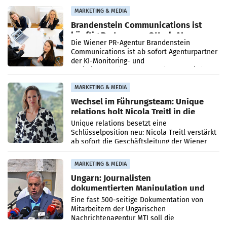
Direktionen abgestimmt werden.
MARKETING & MEDIA
Brandenstein Communications ist
künftig Partner von OtterlyAI
Die Wiener PR-Agentur Brandenstein
Communications ist ab sofort Agenturpartner
der KI-Monitoring- und
Optimierungsplattform OtterlyAI. Damit baut
die Agentur ihr Leistungsportfolio
MARKETING & MEDIA
Wechsel im Führungsteam: Unique
relations holt Nicola Treitl in die
Geschäftsleitung
Unique relations besetzt eine
Schlüsselposition neu: Nicola Treitl verstärkt
ab sofort die Geschäftsleitung der Wiener
PR-Agentur an der Seite von Josef Kalina und
Anna Kalina-Mahr.
MARKETING & MEDIA
Ungarn: Journalisten
dokumentierten Manipulation und
Zensur
Eine fast 500-seitige Dokumentation von
Mitarbeitern der Ungarischen
Nachrichtenagentur MTI soll die