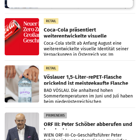
Kühl- und Regenerations-Spray auf den
Markt. Das Produkt namens „Keep Cool“ ist zu
100 Prozent
RETAIL
Coca-Cola präsentiert
weiterentwickelte visuelle
Markenidentität
Coca-Cola stellt ab Anfang August eine
weiterentwickelte visuelle Identität seiner
Verpackungen in Österreich vor. Im
Mittelpunkt des Redesigns stehen zentrale
Gestaltungselemente
RETAIL
Vöslauer 1,5-Liter-rePET-Flasche
prickelnd ist meistgekaufte Flasche
Österreichs
BAD VÖSLAU. Die anhaltend hohen
Sommertemperaturen im Juni und Juli haben
beim niederösterreichischen
Getränkehersteller Vöslauer zu deutlichen
Absatzzuwächsen geführt. Während
PRIMENEWS
ORF III: Peter Schöber abberufen und
beurlaubt
WIEN ORF-III-Co-Geschäftsführer Peter