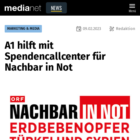
menu
NEWS
Menü
event
draw
09.02.2023
Redaktion
MARKETING & MEDIA
A1 hilft mit
Spendencallcenter für
Nachbar in Not