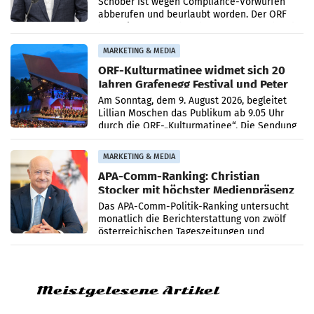
Schöber ist wegen Compliance-Vorwürfen
abberufen und beurlaubt worden. Der ORF
bestätigte gegenüber der APA entsprechende
Medienberichte.
MARKETING & MEDIA
ORF-Kulturmatinee widmet sich 20
Jahren Grafenegg Festival und Peter
Simonischek
Am Sonntag, dem 9. August 2026, begleitet
Lillian Moschen das Publikum ab 9.05 Uhr
durch die ORF-„Kulturmatinee“. Die Sendung
startet mit der Dokumentation „20 Jahre
Grafenegg
MARKETING & MEDIA
APA-Comm-Ranking: Christian
Stocker mit höchster Medienpräsenz
im Juli
Das APA-Comm-Politik-Ranking untersucht
monatlich die Berichterstattung von zwölf
österreichischen Tageszeitungen und
analysiert, welche Politikerinnen und
Politiker Österreichs die
Meistgelesene Artikel