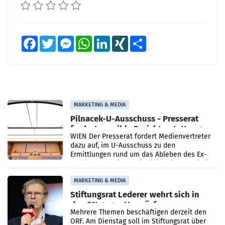
Facebook
Twitter
Messenger
WhatsApp
LinkedIn
XING
Teilen
MARKETING & MEDIA
Pilnacek-U-Ausschuss - Presserat
fordert sensible Berichterstattung
WIEN Der Presserat fordert Medienvertreter
dazu auf, im U-Ausschuss zu den
Ermittlungen rund um das Ableben des Ex-
Sektionschefs im Justizministerium, Christian
Pilnacek, auf sensible
MARKETING & MEDIA
Stiftungsrat Lederer wehrt sich in
den SN gegen Vorwürfe
Mehrere Themen beschäftigen derzeit den
ORF. Am Dienstag soll im Stiftungsrat über