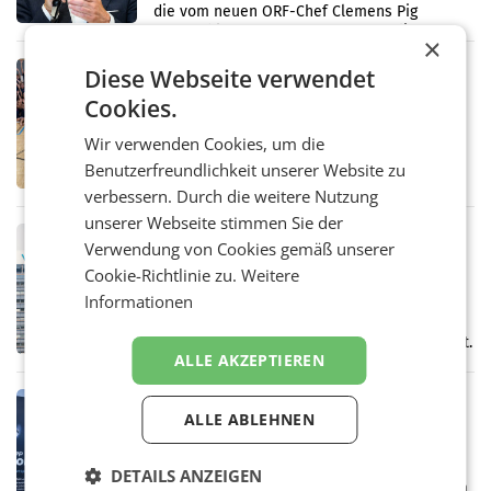
die vom neuen ORF-Chef Clemens Pig
vorgeschlagenen Besetzungen für die
×
Direktionen abgestimmt werden.
RETAIL
Diese Webseite verwendet
Bipa unterstützt Bewegte Kids
Cookies.
Sommercamps im Osten Österreichs
Bereits zum zweiten Mal begleitet Bipa das
Wir verwenden Cookies, um die
polysportive Sommersportcamp „Bewegte
Benutzerfreundlichkeit unserer Website zu
Kids“. Während der Campwochen in den
verbessern. Durch die weitere Nutzung
Monaten Juli und August versorgt das
Unternehmen Kinder sowie
unserer Webseite stimmen Sie der
RETAIL
Verwendung von Cookies gemäß unserer
voestalpine verzeichnet solides
Cookie-Richtlinie zu.
Weitere
erstes Quartal und steigert EBITDA
Informationen
Der voestalpine-Konzern hat im 1. Quartal
des Geschäftsjahres 2026/27 (1. April bis 30.
Juni 2026) ein solides Ergebnis erwirtschaftet.
ALLE AKZEPTIEREN
Der Umsatz stieg im Vergleich zur
Vorjahresperiode
RETAIL
ALLE ABLEHNEN
Kühl-Spray: SN Sports bringt „Keep
Cool“ auf den Markt
Die SN Sports GmbH bringt gemeinsam mit
DETAILS ANZEIGEN
der Firma Feygenblatt FloGu OG einen neuen