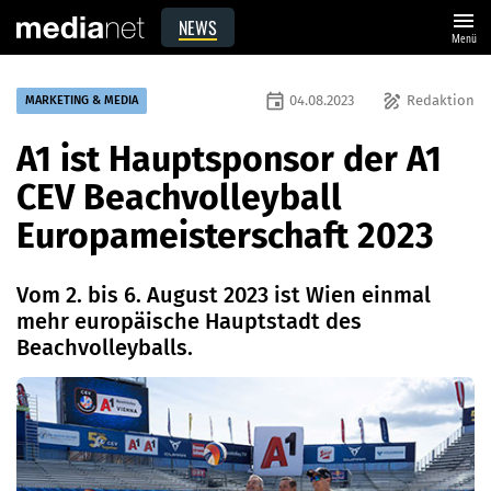
menu
NEWS
Menü
event
draw
04.08.2023
Redaktion
MARKETING & MEDIA
A1 ist Hauptsponsor der A1
CEV Beachvolleyball
Europameisterschaft 2023
Vom 2. bis 6. August 2023 ist Wien einmal
mehr europäische Hauptstadt des
Beachvolleyballs.