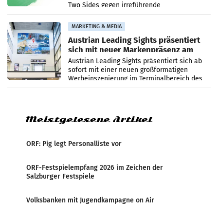
Two Sides gegen irreführende
Umweltaussagen bei Papierkommunikation
und papierbasierten Verpackungen
MARKETING & MEDIA
Austrian Leading Sights präsentiert
sich mit neuer Markenpräsenz am
Flughafen Wien
Austrian Leading Sights präsentiert sich ab
sofort mit einer neuen großformatigen
Werbeinszenierung im Terminalbereich des
Flughafen Wien. Die Präsenz befindet sich im
Verbindungsbereich
Meistgelesene Artikel
ORF: Pig legt Personalliste vor
ORF-Festspielempfang 2026 im Zeichen der
Salzburger Festspiele
Volksbanken mit Jugendkampagne on Air