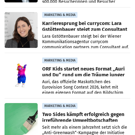
400.000 Besucherinnen und Besucher
höheren Nettoreichweite im ersten Halbjahr
2026 gegenüber dem
MARKETING & MEDIA
Karrieresprung bei currycom: Lara
Gstöttenbauer steigt zum Consultant
auf
Lara Gstöttenbauer steigt bei der Wiener
Kommunikationsagentur currycom
communication partners zum Consultant auf.
Die 27-jährige Beraterin betreut Kundinnen
und Kunden in den Bereichen
MARKETING & MEDIA
ORF Kids startet neues Format „Auri
und Du“ rund um die Träume junger
Menschen
Auri, das offizielle Maskottchen des
Eurovision Song Contest 2026, kehrt mit
einem eigenen Format auf den Bildschirm
zurück. In der neuen Sendung „Auri und Du“
bei ORF Kids steht
MARKETING & MEDIA
Two Sides kämpft erfolgreich gegen
irreführende Umweltbotschaften
beim Papiereinsatz
Seit mehr als einem Jahrzehnt setzt sich die
„Anti-Greenwash“-Kampagne der Initiative