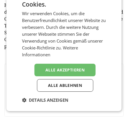
Cookies.
Hardware-Partner Xiaomi unterstützt. Vor Ort wird
die Wartezeit zwischen den Spielen mit der „A1 Speed
Wir verwenden Cookies, um die
Challenge, powered by Xiaomi“ verkürzt, in denen die
Benutzerfreundlichkeit unserer Website zu
Teilnehmer ihre Schlagkraft beim Beachvolleyball-
verbessern. Durch die weitere Nutzung
Service unter Beweis stellen können. Auch beim
unserer Webseite stimmen Sie der
Glücksrad können Besucher unterschiedlichste &
Verwendung von Cookies gemäß unserer
praktische Goodies gewinnen.
Cookie-Richtlinie zu.
Weitere
Informationen
ALLE AKZEPTIEREN
BEWERTEN SIE DIESEN ARTIKEL
ALLE ABLEHNEN
DETAILS ANZEIGEN
Facebook
Twitter
Messenger
WhatsApp
LinkedIn
XING
Teilen