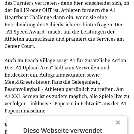
des Turniers vertreten - denn hier entscheidet sich, ob
der Ball IN oder OUT ist. Athleten fordern die A1
Heartbeat Challenge dann ein, wenn sie eine
Entscheidung des Schiedsrichters hinterfragen. Der
„A1 Speed Award“ macht auf die Leistungen der
Athleten aufmerksam und prämiert die Services am
Center Court.
Auch im Beach Village sorgt A1 für zusätzliche Action.
Die „A1 Upload Area“ lädt zum Verweilen und
Entdecken ein. Autogrammstunden sowie
Meet&Greets bieten Fans die Gelegenheit,
Beachvolleyball - Athleten persönlich zu treffen. Am
A1 XXL Screen ist es zudem möglich, alle Spiele live zu
verfolgen - inklusive „Popcorn in Echtzeit“ aus der A1
Popcornmaschine.
×
Wie schon im letzten Jahr wird A1 auch bei der
Diese Webseite verwendet
Beachvolleyball EM 2023 durch den offiziellen