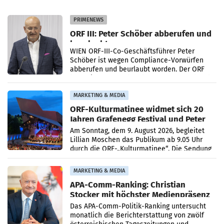
PRIMENEWS
ORF III: Peter Schöber abberufen und
beurlaubt
WIEN ORF-III-Co-Geschäftsführer Peter
Schöber ist wegen Compliance-Vorwürfen
abberufen und beurlaubt worden. Der ORF
bestätigte gegenüber der APA entsprechende
Medienberichte.
MARKETING & MEDIA
ORF-Kulturmatinee widmet sich 20
Jahren Grafenegg Festival und Peter
Simonischek
Am Sonntag, dem 9. August 2026, begleitet
Lillian Moschen das Publikum ab 9.05 Uhr
durch die ORF-„Kulturmatinee“. Die Sendung
startet mit der Dokumentation „20 Jahre
Grafenegg
MARKETING & MEDIA
APA-Comm-Ranking: Christian
Stocker mit höchster Medienpräsenz
im Juli
Das APA-Comm-Politik-Ranking untersucht
monatlich die Berichterstattung von zwölf