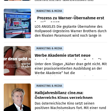
österreichischen Tageszeitungen und
analysiert, welche Politikerinnen und
Politiker Österreichs die
MARKETING & MEDIA
Prozess zu Warner-Übernahme erst
im März 2027
LOS ANGELES Die geplante Übernahme des
Hollywood-Urgesteins Warner Brothers durch
den Rivalen Paramount wird noch lange in
der Schwebe bleiben. Eine Richterin setzte
den Prozess zu
MARKETING & MEDIA
Werbe Akademie startet neue
Imagekampagne rund um Praxisnähe
Unter dem Slogan „Näher dran geht nicht. Mit
einer praxisorientierten Ausbildung an der
Werbe Akademie“ hat die
Bildungseinrichtung des WIFI Wien eine neue
Imagekampagne gestartet.
MARKETING & MEDIA
Halbjahresbilanz cine.ma:
Österreichs Kinos verzeichnen
400.000 Besucher mehr
Das österreichische Kino setzt seinen
positiven Wachstumskurs fort. Mit einer rund