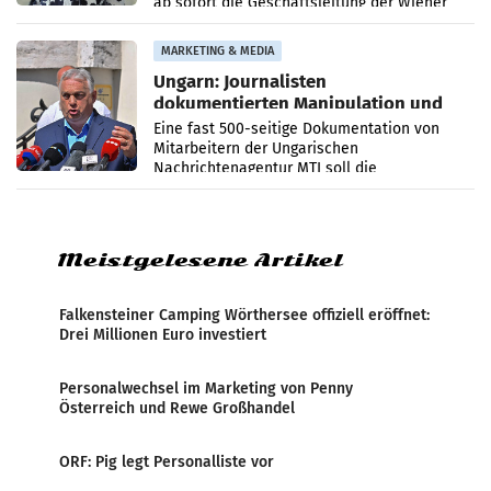
ab sofort die Geschäftsleitung der Wiener
PR-Agentur an der Seite von Josef Kalina und
Anna Kalina-Mahr.
MARKETING & MEDIA
Ungarn: Journalisten
dokumentierten Manipulation und
Zensur
Eine fast 500-seitige Dokumentation von
Mitarbeitern der Ungarischen
Nachrichtenagentur MTI soll die
systematische Nachrichten-Manipulation und
Zensur bei der Agentur während der Zeit
Meistgelesene Artikel
Falkensteiner Camping Wörthersee offiziell eröffnet:
Drei Millionen Euro investiert
Personalwechsel im Marketing von Penny
Österreich und Rewe Großhandel
ORF: Pig legt Personalliste vor