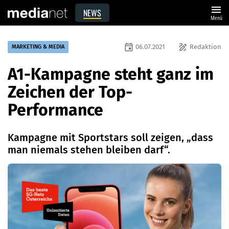
menu
NEWS
Menü
event
draw
06.07.2021
Redaktion
MARKETING & MEDIA
A1-Kampagne steht ganz im
Zeichen der Top-
Performance
Kampagne mit Sportstars soll zeigen, „dass
man niemals stehen bleiben darf“.