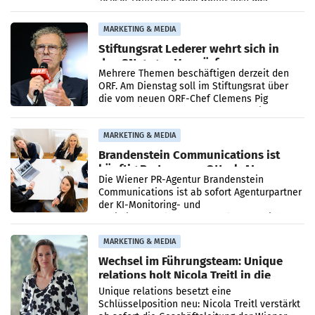
Ergebnis gegenüber Juli 2025 mehr als
verdoppelte (+102
MARKETING & MEDIA
Stiftungsrat Lederer wehrt sich in
den SN gegen Vorwürfe
Mehrere Themen beschäftigen derzeit den
ORF. Am Dienstag soll im Stiftungsrat über
die vom neuen ORF-Chef Clemens Pig
vorgeschlagenen Besetzungen für die
Direktionen abgestimmt werden.
MARKETING & MEDIA
Brandenstein Communications ist
künftig Partner von OtterlyAI
Die Wiener PR-Agentur Brandenstein
Communications ist ab sofort Agenturpartner
der KI-Monitoring- und
Optimierungsplattform OtterlyAI. Damit baut
die Agentur ihr Leistungsportfolio
MARKETING & MEDIA
Wechsel im Führungsteam: Unique
relations holt Nicola Treitl in die
Geschäftsleitung
Unique relations besetzt eine
Schlüsselposition neu: Nicola Treitl verstärkt