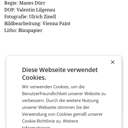
Regie: Manes Dürr
DOP: Valentin Lilgenau
Fotografie: Ulrich Zinell
Bildbearbeitung: Vienna Paint
Litho: Blaupapier
×
Diese Webseite verwendet
BEWERTEN SIE DIESEN ARTIKEL
Cookies.
Wir verwenden Cookies, um die
Benutzerfreundlichkeit unserer Website zu
verbessern. Durch die weitere Nutzung
Facebook
Twitter
Messenger
WhatsApp
LinkedIn
XING
Teilen
unserer Webseite stimmen Sie der
Verwendung von Cookies gemäß unserer
Cookie-Richtlinie zu.
Weitere
Informationen