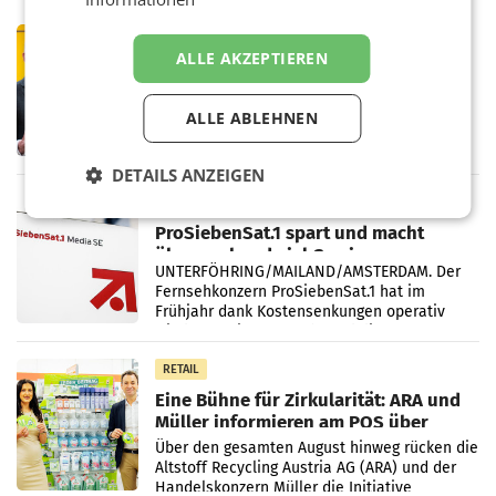
PRIMENEWS
ALLE AKZEPTIEREN
Österreichische Post: Umsatzplus im
ersten Halbjahr trotz schwachem
Briefgeschäft
WIEN Die Österreichische Post AG hat im
ALLE ABLEHNEN
ersten Halbjahr 2026 einen Konzernumsatz
von 1.544,0 Mio. EUR erwirtschaftet, was
DETAILS ANZEIGEN
einem Plus von 3,8 Prozent gegenüber dem
Vergleichszeitraum
MARKETING & MEDIA
ProSiebenSat.1 spart und macht
überraschend viel Gewinn
UNTERFÖHRING/MAILAND/AMSTERDAM. Der
Fernsehkonzern ProSiebenSat.1 hat im
Frühjahr dank Kostensenkungen operativ
wieder Gewinn gemacht und die
Markterwartung deutlich übertroffen.
RETAIL
Eine Bühne für Zirkularität: ARA und
Müller informieren am POS über
Kreislauffähigkeit
Über den gesamten August hinweg rücken die
Altstoff Recycling Austria AG (ARA) und der
Handelskonzern Müller die Initiative