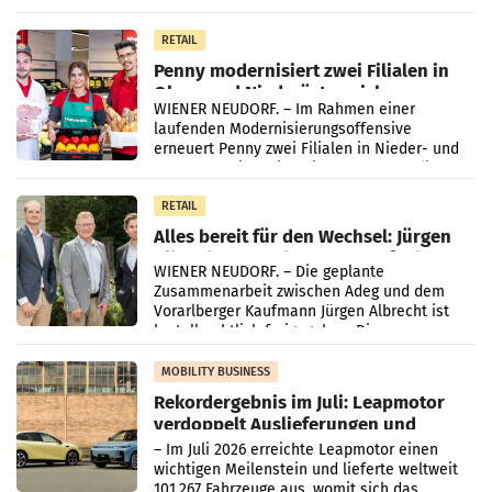
„Kreislauf-Helden“ in allen österreichischen
Müller-Filialen
RETAIL
Penny modernisiert zwei Filialen in
Ober- und Niederösterreich
WIENER NEUDORF. – Im Rahmen einer
laufenden Modernisierungsoffensive
erneuert Penny zwei Filialen in Nieder- und
Oberösterreich. Die beiden Standorte liegen
in Haag sowie im rund
RETAIL
Alles bereit für den Wechsel: Jürgen
Albrecht setzt ab 1.1.2027 auf Adeg
WIENER NEUDORF. – Die geplante
Zusammenarbeit zwischen Adeg und dem
Vorarlberger Kaufmann Jürgen Albrecht ist
kartellrechtlich freigegeben: Die
Bundeswettbewerbsbehörde und der
Bundeskartellanwalt
MOBILITY BUSINESS
Rekordergebnis im Juli: Leapmotor
verdoppelt Auslieferungen und
überschreitet die 100.000er-Marke
– Im Juli 2026 erreichte Leapmotor einen
wichtigen Meilenstein und lieferte weltweit
101.267 Fahrzeuge aus, womit sich das