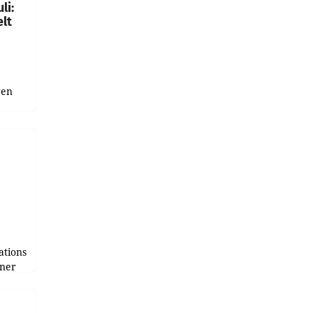
li:
lt
gen
uge
bnis
r als
tions
tner
e