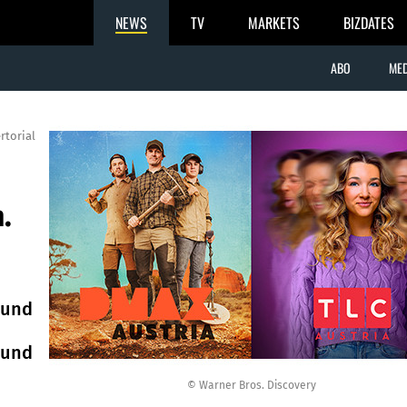
NEWS
TV
MARKETS
BIZDATES
ABO
MED
rtorial
.
 und
 und
© Warner Bros. Discovery