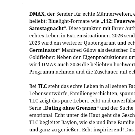
DMAX
, der Sender für echte Männerwelten, 
beliebt: Bluelight-Formate wie
„112: Feuerwe
Samstagnacht“
. Diese punkten mit ihrer Au
echtes Leben in Extremsituationen. 2026 sen
2026 wird ein weiterer Quotengarant und ech
Germinator“
Manfred Gilow als deutscher Co
Goldfieber: Neben den Eigenproduktionen u
wird DMAX auch 2026 die beliebten hochwer
Programm nehmen und die Zuschauer mit echt
Bei
TLC
steht das echte Leben in all seinen 
Lebensentwürfe, Familiengeschichten, spanne
TLC zeigt das pure Leben: echt und unverfälsc
Serie
„Dating ohne Grenzen“
und der Suche 
emotional. Echt unter die Haut geht die Gesc
TLC begleitet Baylen, wie sie und ihre Famil
und ganz zu genießen. Echt inspirierend! Das