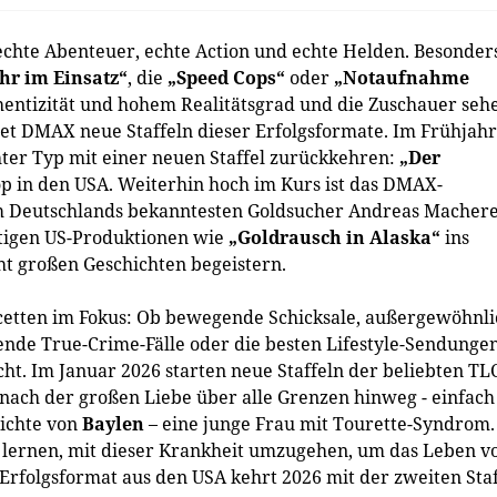
echte Abenteuer, echte Action und echte Helden. Besonder
hr im Einsatz“
, die
„Speed Cops“
oder
„Notaufnahme
thentizität und hohem Realitätsgrad und die Zuschauer seh
det DMAX neue Staffeln dieser Erfolgsformate. Im Frühjahr
ter Typ mit einer neuen Staffel zurückkehren:
„Der
p in den USA. Weiterhin hoch im Kurs ist das DMAX-
m Deutschlands bekanntesten Goldsucher Andreas Macher
tigen US-Produktionen wie
„Goldrausch in Alaska“
ins
 großen Geschichten begeistern.
Facetten im Fokus: Ob bewegende Schicksale, außergewöhnl
nde True-Crime-Fälle oder die besten Lifestyle-Sendungen
ht. Im Januar 2026 starten neue Staffeln der beliebten TL
nach der großen Liebe über alle Grenzen hinweg - einfach
hichte von
Baylen
– eine junge Frau mit Tourette-Syndrom.
ie lernen, mit dieser Krankheit umzugehen, um das Leben vo
 Erfolgsformat aus den USA kehrt 2026 mit der zweiten Staf