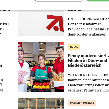
n
macht überraschend 
achem
Gewinn
UNTERFÖHRING/MAILA
e Post
Der Fernsehkonzern
hr 2026
ProSiebenSat.1 hat im F
n
dank Kostensenkungen
operativ wieder Gewinn
m Plus
gemacht und die
RETAIL
er
Markterwartung deutlic
übertroffen.
Penny modernisiert 
Filialen in Ober- und
m
Niederösterreich
WIENER NEUDORF. – Im
st
Rahmen einer laufenden
ff
Modernisierungsoffensiv
A)
erneuert Penny zwei Fili
Nieder- und Oberösterre
slauf-
Die beiden Standorte lie
MOBILITY BUSINESS
Haag sowie im rund