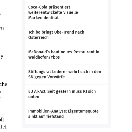
Coca-Cola präsentiert
weiterentwickelte visuelle
s
Markenidentität
en
Tchibo bringt Ube-Trend nach
Österreich
McDonald’s baut neues Restaurant in
ey
Waidhofen/Ybbs
Stiftungsrat Lederer wehrt sich in den
SN gegen Vorwürfe
iche
 –
EU AI-Act: Seit gestern muss KI sich
outen
C-
Immobilien-Analyse: Eigentumsquote
sinkt auf Tiefstand
ll
fel