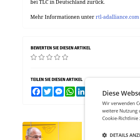
bei TLC in Deutschland zurück.
Mehr Informationen unter
rtl-adalliance.com
BEWERTEN SIE DIESEN ARTIKEL
TEILEN SIE DIESEN ARTIKEL
Facebook
Twitter
Messenger
WhatsApp
LinkedIn
XING
Teilen
Diese Webse
Wir verwenden Co
weitere Nutzung 
Cookie-Richtlinie
PRIMENEWS
DETAILS ANZ
Österreichische Post