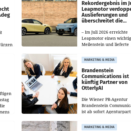
ilialen
Rekordergebnis im Ju
echt
Leapmotor verdoppe
 Adeg
Auslieferungen und
überschreitet die
100.000er-Marke
– Im Juli 2026 erreichte
t
Leapmotor einen wichti
Meilenstein und lieferte
Jürgen
weltweit 101.267 Fahrze
ich
aus, womit sich das Erge
MARKETING & MEDIA
gegenüber Juli 2025 meh
örde
verdoppelte (+102
walt
Brandenstein
Communications ist
künftig Partner von
OtterlyAI
ftigen
Die Wiener PR-Agentur
nstag
Brandenstein Communica
die
ist ab sofort Agenturpar
emens
der KI-Monitoring- und
Optimierungsplattform
MARKETING & MEDIA
OtterlyAI. Damit baut di