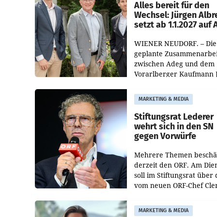
österreichischen Müller-F
Alles bereit für den
Wechsel: Jürgen Albr
setzt ab 1.1.2027 auf
WIENER NEUDORF. – Die
geplante Zusammenarbei
zwischen Adeg und dem
Vorarlberger Kaufmann 
Albrecht ist kartellrechtl
freigegeben: Die
MARKETING & MEDIA
Bundeswettbewerbsbeh
und der Bundeskartellan
Stiftungsrat Lederer
wehrt sich in den SN
gegen Vorwürfe
Mehrere Themen beschä
derzeit den ORF. Am Die
soll im Stiftungsrat über 
vom neuen ORF-Chef Cl
Pig vorgeschlagenen
Besetzungen für die
MARKETING & MEDIA
Direktionen abgestimmt