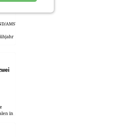
viel
ND/AMSTERDAM.
rühjahr
h
zwei
e
alen in
ich.
gen in