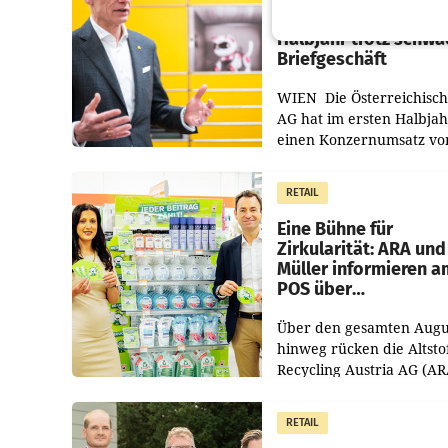
Umsatzplus im erste
Halbjahr trotz schw
Briefgeschäft
WIEN Die Österreichisch
AG hat im ersten Halbja
einen Konzernumsatz vo
1.544,0 Mio. EUR
erwirtschaftet, was eine
RETAIL
von 3,8 Prozent gegenüb
dem Vergleichszeitraum
Eine Bühne für
Zirkularität: ARA und
Müller informieren a
POS über
Kreislauffähigkeit
Über den gesamten Augu
hinweg rücken die Altsto
Recycling Austria AG (AR
und der Handelskonzern
Müller die Initiative „Krei
RETAIL
Helden“ in allen