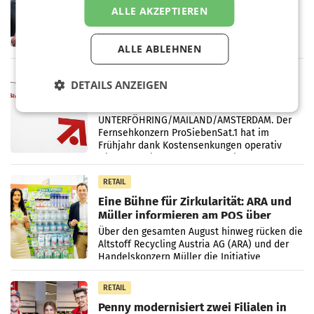
ersten Halbjahr trotz schwachem
ALLE AKZEPTIEREN
Briefgeschäft
WIEN Die Österreichische Post AG hat im
ersten Halbjahr 2026 einen Konzernumsatz
von 1.544,0 Mio. EUR erwirtschaftet, was
ALLE ABLEHNEN
einem Plus von 3,8 Prozent gegenüber dem
Vergleichszeitraum
MARKETING & MEDIA
DETAILS ANZEIGEN
ProSiebenSat.1 spart und macht
überraschend viel Gewinn
UNTERFÖHRING/MAILAND/AMSTERDAM. Der
Fernsehkonzern ProSiebenSat.1 hat im
Frühjahr dank Kostensenkungen operativ
wieder Gewinn gemacht und die
Markterwartung deutlich übertroffen.
RETAIL
Eine Bühne für Zirkularität: ARA und
Müller informieren am POS über
Kreislauffähigkeit
Über den gesamten August hinweg rücken die
Altstoff Recycling Austria AG (ARA) und der
Handelskonzern Müller die Initiative
„Kreislauf-Helden“ in allen österreichischen
Müller-Filialen
RETAIL
Penny modernisiert zwei Filialen in