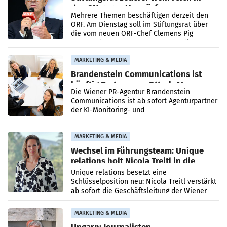
den SN gegen Vorwürfe
Mehrere Themen beschäftigen derzeit den
ORF. Am Dienstag soll im Stiftungsrat über
die vom neuen ORF-Chef Clemens Pig
vorgeschlagenen Besetzungen für die
Direktionen abgestimmt werden.
MARKETING & MEDIA
Brandenstein Communications ist
künftig Partner von OtterlyAI
Die Wiener PR-Agentur Brandenstein
Communications ist ab sofort Agenturpartner
der KI-Monitoring- und
Optimierungsplattform OtterlyAI. Damit baut
die Agentur ihr Leistungsportfolio
MARKETING & MEDIA
Wechsel im Führungsteam: Unique
relations holt Nicola Treitl in die
Geschäftsleitung
Unique relations besetzt eine
Schlüsselposition neu: Nicola Treitl verstärkt
ab sofort die Geschäftsleitung der Wiener
PR-Agentur an der Seite von Josef Kalina und
Anna Kalina-Mahr.
MARKETING & MEDIA