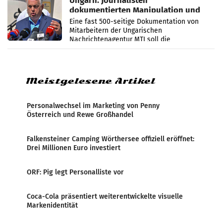
Ungarn: Journalisten
dokumentierten Manipulation und
Zensur
Eine fast 500-seitige Dokumentation von
Mitarbeitern der Ungarischen
Nachrichtenagentur MTI soll die
systematische Nachrichten-Manipulation und
Zensur bei der Agentur während der Zeit
Meistgelesene Artikel
Personalwechsel im Marketing von Penny
Österreich und Rewe Großhandel
Falkensteiner Camping Wörthersee offiziell eröffnet:
Drei Millionen Euro investiert
ORF: Pig legt Personalliste vor
Coca-Cola präsentiert weiterentwickelte visuelle
Markenidentität