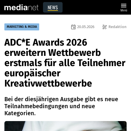
menu
NEWS
Menü
event
draw
20.05.2026
Redaktion
MARKETING & MEDIA
ADC*E Awards 2026
erweitern Wettbewerb
erstmals für alle Teilnehmer
europäischer
Kreativwettbewerbe
Bei der diesjährigen Ausgabe gibt es neue
Teilnahmebedingungen und neue
Kategorien.