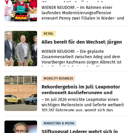
Ober- und Niederösterreich
WIENER NEUDORF. – Im Rahmen einer
laufenden Modernisierungsoffensive
erneuert Penny zwei Filialen in Nieder- und
Oberösterreich. Die beiden Standorte liegen
in Haag sowie im rund
RETAIL
Alles bereit für den Wechsel: Jürgen
Albrecht setzt ab 1.1.2027 auf Adeg
WIENER NEUDORF. – Die geplante
Zusammenarbeit zwischen Adeg und dem
Vorarlberger Kaufmann Jürgen Albrecht ist
kartellrechtlich freigegeben: Die
Bundeswettbewerbsbehörde und der
Bundeskartellanwalt
MOBILITY BUSINESS
Rekordergebnis im Juli: Leapmotor
verdoppelt Auslieferungen und
überschreitet die 100.000er-Marke
– Im Juli 2026 erreichte Leapmotor einen
wichtigen Meilenstein und lieferte weltweit
101.267 Fahrzeuge aus, womit sich das
Ergebnis gegenüber Juli 2025 mehr als
verdoppelte (+102
MARKETING & MEDIA
Stiftungsrat Lederer wehrt sich in