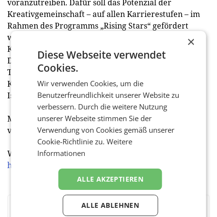
voranzutreiben. Dafür soll das Potenzial der
Kreativgemeinschaft – auf allen Karrierestufen – im
Rahmen des Programms „Rising Stars“ gefördert
werden. Teilnehmer lernen von führenden
×
Kreativschaffenden unter anderem über Design, Art
Diese Webseite verwendet
Direction, Innovation, Strategie oder Business
Cookies.
Transformation. Das Fortbildungsprogramm bietet
Kurse von The Atomic Garden, D&AD und Hyper
Wir verwenden Cookies, um die
Island an.
Benutzerfreundlichkeit unserer Website zu
verbessern. Durch die weitere Nutzung
Mitglieder des Creativ Club Austria erhalten Rabatte
unserer Webseite stimmen Sie der
von bis zu 15 Prozent auf die Kurse. (red)
Verwendung von Cookies gemäß unserer
Cookie-Richtlinie zu.
Weitere
Weitere Informationen sowie zur Anmeldung auf
Informationen
https://www.adceurope.org/education/rising-stars
ALLE AKZEPTIEREN
ALLE ABLEHNEN
BEWERTEN SIE DIESEN ARTIKEL