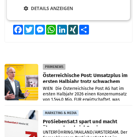
DETAILS ANZEIGEN
Facebook
Twitter
Messenger
WhatsApp
LinkedIn
XING
Teilen
PRIMENEWS
Österreichische Post: Umsatzplus im
ersten Halbjahr trotz schwachem
Briefgeschäft
WIEN Die Österreichische Post AG hat im
ersten Halbjahr 2026 einen Konzernumsatz
von 1.544,0 Mio. EUR erwirtschaftet, was
einem Plus von 3,8 Prozent gegenüber dem
Vergleichszeitraum
MARKETING & MEDIA
ProSiebenSat.1 spart und macht
überraschend viel Gewinn
UNTERFÖHRING/MAILAND/AMSTERDAM. Der