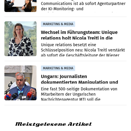
Communications ist ab sofort Agenturpartner
der KI-Monitoring- und
Optimierungsplattform OtterlyAI. Damit baut
die Agentur ihr Leistungsportfolio
MARKETING & MEDIA
Wechsel im Führungsteam: Unique
relations holt Nicola Treitl in die
Geschäftsleitung
Unique relations besetzt eine
Schlüsselposition neu: Nicola Treitl verstärkt
ab sofort die Geschäftsleitung der Wiener
PR-Agentur an der Seite von Josef Kalina und
Anna Kalina-Mahr.
MARKETING & MEDIA
Ungarn: Journalisten
dokumentierten Manipulation und
Zensur
Eine fast 500-seitige Dokumentation von
Mitarbeitern der Ungarischen
Nachrichtenagentur MTI soll die
systematische Nachrichten-Manipulation und
Zensur bei der Agentur während der Zeit
Meistgelesene Artikel