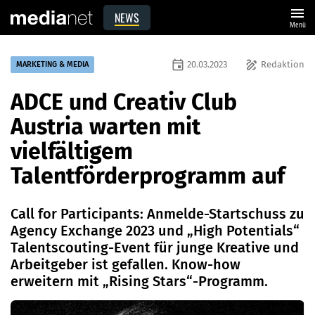
menu
NEWS
Menü
event
draw
20.03.2023
Redaktion
MARKETING & MEDIA
ADCE und Creativ Club
Austria warten mit
vielfältigem
Talentförderprogramm auf
Call for Participants: Anmelde-Startschuss zu
Agency Exchange 2023 und „High Potentials“
Talentscouting-Event für junge Kreative und
Arbeitgeber ist gefallen. Know-how
erweitern mit „Rising Stars“-Programm.