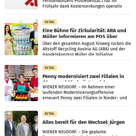
Fernsehkonzern ProSiebenSat.1 hat im
Frühjahr dank Kostensenkungen operativ
wieder Gewinn gemacht und die
Markterwartung deutlich übertroffen.
RETAIL
Eine Bühne für Zirkularität: ARA und
Müller informieren am POS über
Kreislauffähigkeit
Über den gesamten August hinweg rücken die
Altstoff Recycling Austria AG (ARA) und der
Handelskonzern Müller die Initiative
„Kreislauf-Helden“ in allen österreichischen
Müller-Filialen
RETAIL
Penny modernisiert zwei Filialen in
Ober- und Niederösterreich
WIENER NEUDORF. – Im Rahmen einer
laufenden Modernisierungsoffensive
erneuert Penny zwei Filialen in Nieder- und
Oberösterreich. Die beiden Standorte liegen
in Haag sowie im rund
RETAIL
Alles bereit für den Wechsel: Jürgen
Albrecht setzt ab 1.1.2027 auf Adeg
WIENER NEUDORF. – Die geplante