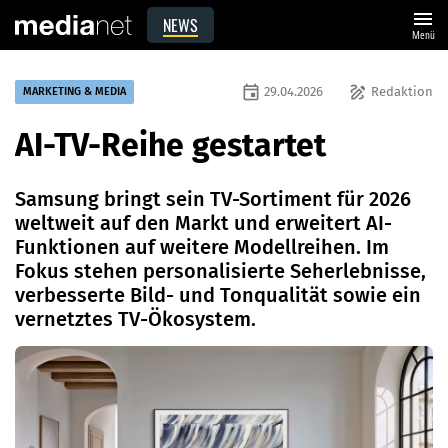
menu
NEWS
Menü
event
draw
29.04.2026
Redaktion
MARKETING & MEDIA
AI-TV-Reihe gestartet
Samsung bringt sein TV-Sortiment für 2026
weltweit auf den Markt und erweitert AI-
Funktionen auf weitere Modellreihen. Im
Fokus stehen personalisierte Seherlebnisse,
verbesserte Bild- und Tonqualität sowie ein
vernetztes TV-Ökosystem.