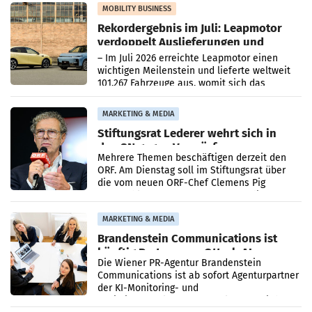
Bundeskartellanwalt
MOBILITY BUSINESS
Rekordergebnis im Juli: Leapmotor
verdoppelt Auslieferungen und
überschreitet die 100.000er-Marke
– Im Juli 2026 erreichte Leapmotor einen
wichtigen Meilenstein und lieferte weltweit
101.267 Fahrzeuge aus, womit sich das
Ergebnis gegenüber Juli 2025 mehr als
verdoppelte (+102
MARKETING & MEDIA
Stiftungsrat Lederer wehrt sich in
den SN gegen Vorwürfe
Mehrere Themen beschäftigen derzeit den
ORF. Am Dienstag soll im Stiftungsrat über
die vom neuen ORF-Chef Clemens Pig
vorgeschlagenen Besetzungen für die
Direktionen abgestimmt werden.
MARKETING & MEDIA
Brandenstein Communications ist
künftig Partner von OtterlyAI
Die Wiener PR-Agentur Brandenstein
Communications ist ab sofort Agenturpartner
der KI-Monitoring- und
Optimierungsplattform OtterlyAI. Damit baut