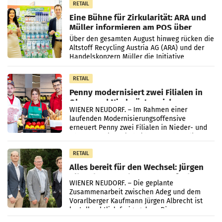
RETAIL
Eine Bühne für Zirkularität: ARA und
Müller informieren am POS über
Kreislauffähigkeit
Über den gesamten August hinweg rücken die
Altstoff Recycling Austria AG (ARA) und der
Handelskonzern Müller die Initiative
„Kreislauf-Helden“ in allen österreichischen
Müller-Filialen
RETAIL
Penny modernisiert zwei Filialen in
Ober- und Niederösterreich
WIENER NEUDORF. – Im Rahmen einer
laufenden Modernisierungsoffensive
erneuert Penny zwei Filialen in Nieder- und
Oberösterreich. Die beiden Standorte liegen
in Haag sowie im rund
RETAIL
Alles bereit für den Wechsel: Jürgen
Albrecht setzt ab 1.1.2027 auf Adeg
WIENER NEUDORF. – Die geplante
Zusammenarbeit zwischen Adeg und dem
Vorarlberger Kaufmann Jürgen Albrecht ist
kartellrechtlich freigegeben: Die
Bundeswettbewerbsbehörde und der