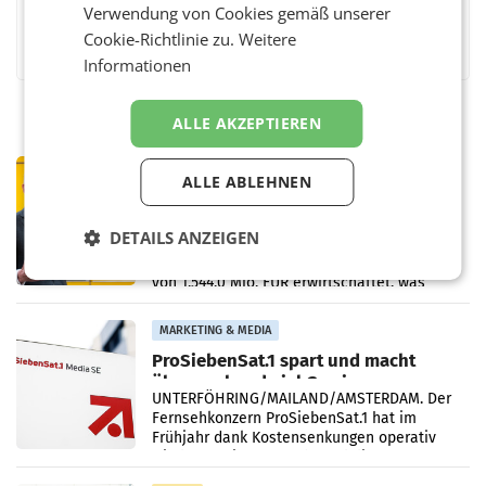
Verwendung von Cookies gemäß unserer
Facebook
Twitter
Messenger
WhatsApp
LinkedIn
XING
Teilen
Cookie-Richtlinie zu.
Weitere
Informationen
ALLE AKZEPTIEREN
PRIMENEWS
ALLE ABLEHNEN
Österreichische Post: Umsatzplus im
ersten Halbjahr trotz schwachem
DETAILS ANZEIGEN
Briefgeschäft
WIEN Die Österreichische Post AG hat im
ersten Halbjahr 2026 einen Konzernumsatz
von 1.544,0 Mio. EUR erwirtschaftet, was
einem Plus von 3,8 Prozent gegenüber dem
Vergleichszeitraum
MARKETING & MEDIA
ProSiebenSat.1 spart und macht
überraschend viel Gewinn
UNTERFÖHRING/MAILAND/AMSTERDAM. Der
Fernsehkonzern ProSiebenSat.1 hat im
Frühjahr dank Kostensenkungen operativ
wieder Gewinn gemacht und die
Markterwartung deutlich übertroffen.