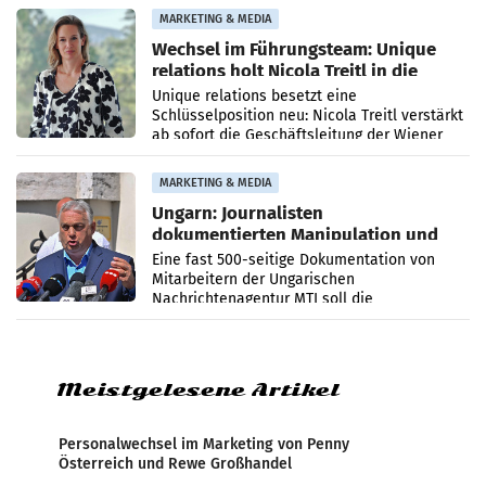
die Agentur ihr Leistungsportfolio
MARKETING & MEDIA
Wechsel im Führungsteam: Unique
relations holt Nicola Treitl in die
Geschäftsleitung
Unique relations besetzt eine
Schlüsselposition neu: Nicola Treitl verstärkt
ab sofort die Geschäftsleitung der Wiener
PR-Agentur an der Seite von Josef Kalina und
Anna Kalina-Mahr.
MARKETING & MEDIA
Ungarn: Journalisten
dokumentierten Manipulation und
Zensur
Eine fast 500-seitige Dokumentation von
Mitarbeitern der Ungarischen
Nachrichtenagentur MTI soll die
systematische Nachrichten-Manipulation und
Zensur bei der Agentur während der Zeit
Meistgelesene Artikel
Personalwechsel im Marketing von Penny
Österreich und Rewe Großhandel