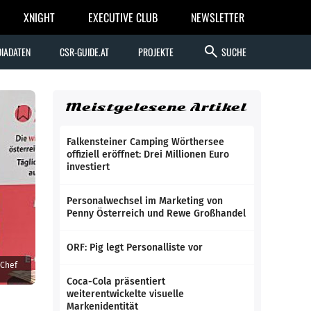
XNIGHT
EXECUTIVE CLUB
NEWSLETTER
search
IADATEN
CSR-GUIDE.AT
PROJEKTE
SUCHE
Meistgelesene Artikel
Falkensteiner Camping Wörthersee
offiziell eröffnet: Drei Millionen Euro
investiert
Personalwechsel im Marketing von
Penny Österreich und Rewe Großhandel
ORF: Pig legt Personalliste vor
-Chef
Coca-Cola präsentiert
weiterentwickelte visuelle
Markenidentität