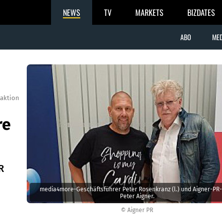
NEWS
TV
MARKETS
BIZDATES
ABO
MED
aktion
re
R
media4more-Geschäftsführer Peter Rosenkranz (l.) und Aigner-PR
Peter Aigner.
© Aigner PR