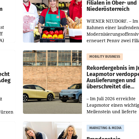
Filialen in Ober- und
m
Niederösterreich
WIENER NEUDORF. – Im
st
Rahmen einer laufenden
ff
Modernisierungsoffensiv
A)
erneuert Penny zwei Fili
Nieder- und Oberösterre
slauf-
Die beiden Standorte lie
MOBILITY BUSINESS
Haag sowie im rund
ilialen
Rekordergebnis im Ju
echt
Leapmotor verdoppe
 Adeg
Auslieferungen und
überschreitet die
100.000er-Marke
– Im Juli 2026 erreichte
t
Leapmotor einen wichti
Meilenstein und lieferte
Jürgen
weltweit 101.267 Fahrze
ich
aus, womit sich das Erge
MARKETING & MEDIA
gegenüber Juli 2025 meh
örde
verdoppelte (+102
walt