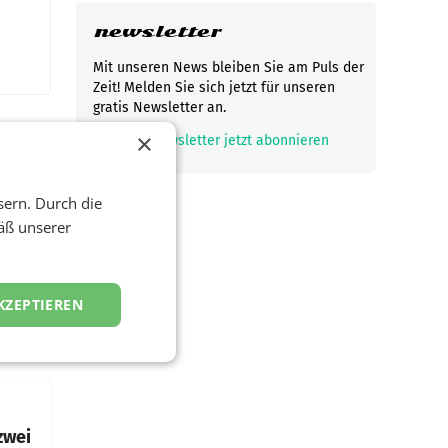
newsletter
Mit unseren News bleiben Sie am Puls der
Zeit! Melden Sie sich jetzt für unseren
gratis Newsletter an.
×
mark_email_read
Newsletter jetzt abonnieren
sern. Durch die
t und
viel
äß unserer
ND/AMSTERDAM.
KZEPTIEREN
rühjahr
h
zwei