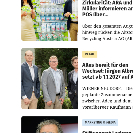
Zirkularität: ARA und
Müller informieren a
POS über
Kreislauffähigkeit
Über den gesamten Augu
hinweg rücken die Altsto
Recycling Austria AG (AR
und der Handelskonzern
Müller die Initiative „Krei
RETAIL
Helden“ in allen
österreichischen Müller-F
Alles bereit für den
Wechsel: Jürgen Albr
setzt ab 1.1.2027 auf
WIENER NEUDORF. – Die
geplante Zusammenarbei
zwischen Adeg und dem
Vorarlberger Kaufmann 
Albrecht ist kartellrechtl
freigegeben: Die
MARKETING & MEDIA
Bundeswettbewerbsbeh
und der Bundeskartellan