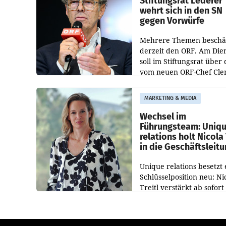
Stiftungsrat Lederer
wehrt sich in den SN
gegen Vorwürfe
Mehrere Themen beschä
derzeit den ORF. Am Die
soll im Stiftungsrat über 
vom neuen ORF-Chef Cl
Pig vorgeschlagenen
Besetzungen für die
MARKETING & MEDIA
Direktionen abgestimmt
werden.
Wechsel im
Führungsteam: Uniq
relations holt Nicola 
in die Geschäftsleit
Unique relations besetzt 
Schlüsselposition neu: Ni
Treitl verstärkt ab sofort
Geschäftsleitung der Wi
PR-Agentur an der Seite 
Josef Kalina und Anna Ka