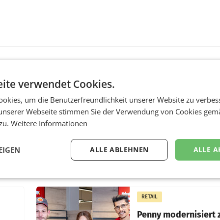
ite verwendet Cookies.
MARKETING & MEDIA
okies, um die Benutzerfreundlichkeit unserer Website zu verbes
:
ProSiebenSat.1 spar
n
macht überraschend 
unserer Webseite stimmen Sie der Verwendung von Cookies gem
achem
Gewinn
 zu.
Weitere Informationen
UNTERFÖHRING/MAILA
EIGEN
ALLE ABLEHNEN
ALLE A
e Post
Der Fernsehkonzern
hr 2026
ProSiebenSat.1 hat im F
n
dank Kostensenkungen
operativ wieder Gewinn
m Plus
gemacht und die
RETAIL
er
Markterwartung deutlic
übertroffen.
Penny modernisiert 