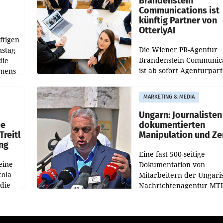
Brandenstein
Communications ist
künftig Partner von
OtterlyAI
ftigen
Die Wiener PR-Agentur
nstag
Brandenstein Communica
die
ist ab sofort Agenturpar
emens
der KI-Monitoring- und
Optimierungsplattform
MARKETING & MEDIA
OtterlyAI. Damit baut di
Agentur ihr Leistungspor
Ungarn: Journalisten
ue
dokumentierten
Treitl
Manipulation und Ze
ung
Eine fast 500-seitige
eine
Dokumentation von
cola
Mitarbeitern der Ungari
 die
Nachrichtenagentur MTI 
ener
die systematische Nachri
von
Manipulation und Zensur
lina-
der Agentur während de