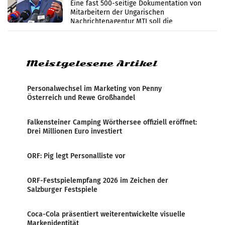
Zensur
Eine fast 500-seitige Dokumentation von
Mitarbeitern der Ungarischen
Nachrichtenagentur MTI soll die
systematische Nachrichten-Manipulation und
Zensur bei der Agentur während der Zeit
Meistgelesene Artikel
Personalwechsel im Marketing von Penny
Österreich und Rewe Großhandel
Falkensteiner Camping Wörthersee offiziell eröffnet:
Drei Millionen Euro investiert
ORF: Pig legt Personalliste vor
ORF-Festspielempfang 2026 im Zeichen der
Salzburger Festspiele
Coca-Cola präsentiert weiterentwickelte visuelle
Markenidentität