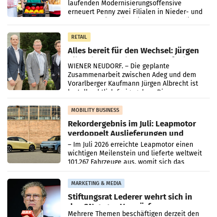
laufenden Modernisierungsoffensive
erneuert Penny zwei Filialen in Nieder- und
Oberösterreich. Die beiden Standorte liegen
in Haag sowie im rund
RETAIL
Alles bereit für den Wechsel: Jürgen
Albrecht setzt ab 1.1.2027 auf Adeg
WIENER NEUDORF. – Die geplante
Zusammenarbeit zwischen Adeg und dem
Vorarlberger Kaufmann Jürgen Albrecht ist
kartellrechtlich freigegeben: Die
Bundeswettbewerbsbehörde und der
Bundeskartellanwalt
MOBILITY BUSINESS
Rekordergebnis im Juli: Leapmotor
verdoppelt Auslieferungen und
überschreitet die 100.000er-Marke
– Im Juli 2026 erreichte Leapmotor einen
wichtigen Meilenstein und lieferte weltweit
101.267 Fahrzeuge aus, womit sich das
Ergebnis gegenüber Juli 2025 mehr als
verdoppelte (+102
MARKETING & MEDIA
Stiftungsrat Lederer wehrt sich in
den SN gegen Vorwürfe
Mehrere Themen beschäftigen derzeit den