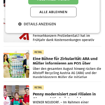
ersten Halbjahr 2026 einen Konzernumsatz
von 1.544,0 Mio. EUR erwirtschaftet, was
einem Plus von 3,8 Prozent gegenüber dem
ALLE ABLEHNEN
Vergleichszeitraum
MARKETING & MEDIA
ProSiebenSat.1 spart und macht
DETAILS ANZEIGEN
überraschend viel Gewinn
UNTERFÖHRING/MAILAND/AMSTERDAM. Der
Fernsehkonzern ProSiebenSat.1 hat im
Frühjahr dank Kostensenkungen operativ
wieder Gewinn gemacht und die
Markterwartung deutlich übertroffen.
RETAIL
Eine Bühne für Zirkularität: ARA und
Müller informieren am POS über
Kreislauffähigkeit
Über den gesamten August hinweg rücken die
Altstoff Recycling Austria AG (ARA) und der
Handelskonzern Müller die Initiative
„Kreislauf-Helden“ in allen österreichischen
Müller-Filialen
RETAIL
Penny modernisiert zwei Filialen in
Ober- und Niederösterreich
WIENER NEUDORF. – Im Rahmen einer