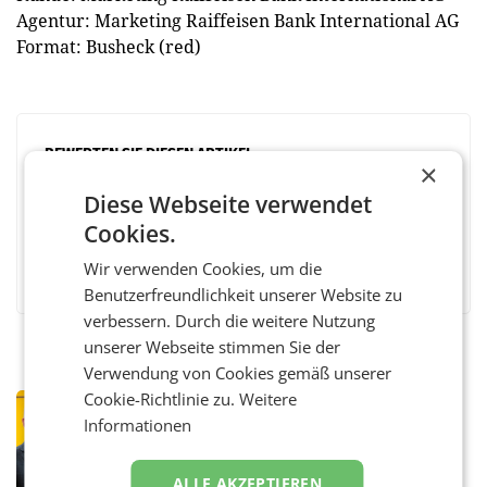
Agentur: Marketing Raiffeisen Bank International AG
Format: Busheck (red)
BEWERTEN SIE DIESEN ARTIKEL
×
Diese Webseite verwendet
Cookies.
Facebook
Twitter
Messenger
WhatsApp
LinkedIn
XING
Teilen
Wir verwenden Cookies, um die
Benutzerfreundlichkeit unserer Website zu
verbessern. Durch die weitere Nutzung
unserer Webseite stimmen Sie der
Verwendung von Cookies gemäß unserer
Cookie-Richtlinie zu.
Weitere
PRIMENEWS
Informationen
Österreichische Post: Umsatzplus im
ersten Halbjahr trotz schwachem
Briefgeschäft
WIEN Die Österreichische Post AG hat im
ALLE AKZEPTIEREN