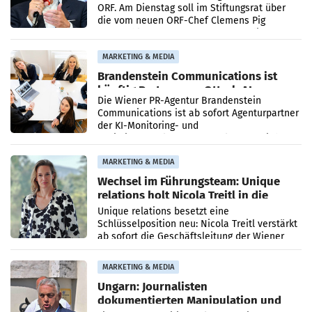
ORF. Am Dienstag soll im Stiftungsrat über
die vom neuen ORF-Chef Clemens Pig
vorgeschlagenen Besetzungen für die
Direktionen abgestimmt werden.
MARKETING & MEDIA
Brandenstein Communications ist
künftig Partner von OtterlyAI
Die Wiener PR-Agentur Brandenstein
Communications ist ab sofort Agenturpartner
der KI-Monitoring- und
Optimierungsplattform OtterlyAI. Damit baut
die Agentur ihr Leistungsportfolio
MARKETING & MEDIA
Wechsel im Führungsteam: Unique
relations holt Nicola Treitl in die
Geschäftsleitung
Unique relations besetzt eine
Schlüsselposition neu: Nicola Treitl verstärkt
ab sofort die Geschäftsleitung der Wiener
PR-Agentur an der Seite von Josef Kalina und
Anna Kalina-Mahr.
MARKETING & MEDIA
Ungarn: Journalisten
dokumentierten Manipulation und