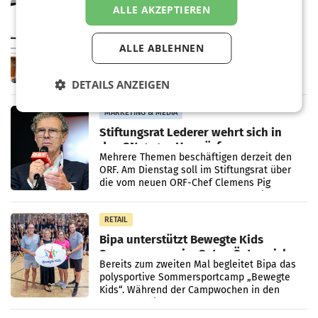
MARKETING & MEDIA
ALLE AKZEPTIEREN
Pilnacek-U-Ausschuss - Presserat
fordert sensible Berichterstattung
ALLE ABLEHNEN
WIEN Der Presserat fordert Medienvertreter
dazu auf, im U-Ausschuss zu den
Ermittlungen rund um das Ableben des Ex-
DETAILS ANZEIGEN
Sektionschefs im Justizministerium, Christian
Pilnacek, auf sensible
MARKETING & MEDIA
Stiftungsrat Lederer wehrt sich in
den SN gegen Vorwürfe
Mehrere Themen beschäftigen derzeit den
ORF. Am Dienstag soll im Stiftungsrat über
die vom neuen ORF-Chef Clemens Pig
vorgeschlagenen Besetzungen für die
Direktionen abgestimmt werden.
RETAIL
Bipa unterstützt Bewegte Kids
Sommercamps im Osten Österreichs
Bereits zum zweiten Mal begleitet Bipa das
polysportive Sommersportcamp „Bewegte
Kids“. Während der Campwochen in den
Monaten Juli und August versorgt das
Unternehmen Kinder sowie