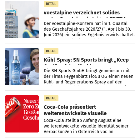
RETAIL
voestalpine verzeichnet solides
erstes Quartal und steigert EBITDA
Der voestalpine-Konzern hat im 1. Quartal
des Geschäftsjahres 2026/27 (1. April bis 30.
Juni 2026) ein solides Ergebnis erwirtschaftet.
Der Umsatz stieg im Vergleich zur
Vorjahresperiode
RETAIL
Kühl-Spray: SN Sports bringt „Keep
Cool“ auf den Markt
Die SN Sports GmbH bringt gemeinsam mit
der Firma Feygenblatt FloGu OG einen neuen
Kühl- und Regenerations-Spray auf den
Markt. Das Produkt namens „Keep Cool“ ist zu
100 Prozent
RETAIL
Coca-Cola präsentiert
weiterentwickelte visuelle
Markenidentität
Coca-Cola stellt ab Anfang August eine
weiterentwickelte visuelle Identität seiner
Verpackungen in Österreich vor. Im
Mittelpunkt des Redesigns stehen zentrale