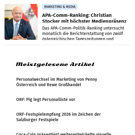
Grafenegg
MARKETING & MEDIA
APA-Comm-Ranking: Christian
Stocker mit höchster Medienpräsenz
im Juli
Das APA-Comm-Politik-Ranking untersucht
monatlich die Berichterstattung von zwölf
österreichischen Tageszeitungen und
analysiert, welche Politikerinnen und
Politiker Österreichs die
Meistgelesene Artikel
Personalwechsel im Marketing von Penny
Österreich und Rewe Großhandel
ORF: Pig legt Personalliste vor
ORF-Festspielempfang 2026 im Zeichen der
Salzburger Festspiele
Coca-Cola präsentiert weiterentwickelte visuelle