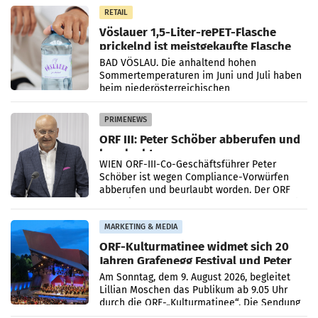
Gestaltungselemente
RETAIL
Vöslauer 1,5-Liter-rePET-Flasche
prickelnd ist meistgekaufte Flasche
Österreichs
BAD VÖSLAU. Die anhaltend hohen
Sommertemperaturen im Juni und Juli haben
beim niederösterreichischen
Getränkehersteller Vöslauer zu deutlichen
Absatzzuwächsen geführt. Während
PRIMENEWS
ORF III: Peter Schöber abberufen und
beurlaubt
WIEN ORF-III-Co-Geschäftsführer Peter
Schöber ist wegen Compliance-Vorwürfen
abberufen und beurlaubt worden. Der ORF
bestätigte gegenüber der APA entsprechende
Medienberichte.
MARKETING & MEDIA
ORF-Kulturmatinee widmet sich 20
Jahren Grafenegg Festival und Peter
Simonischek
Am Sonntag, dem 9. August 2026, begleitet
Lillian Moschen das Publikum ab 9.05 Uhr
durch die ORF-„Kulturmatinee“. Die Sendung
startet mit der Dokumentation „20 Jahre