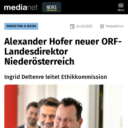
menu
NEWS
Menü
event
draw
24.03.2023
Redaktion
MARKETING & MEDIA
Alexander Hofer neuer ORF-
Landesdirektor
Niederösterreich
Ingrid Deltenre leitet Ethikkommission