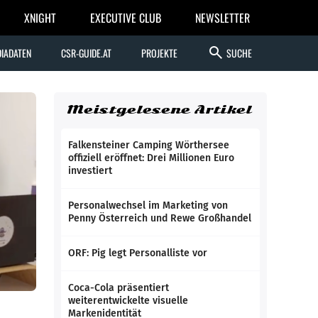
XNIGHT
EXECUTIVE CLUB
NEWSLETTER
search
IADATEN
CSR-GUIDE.AT
PROJEKTE
SUCHE
Meistgelesene Artikel
Falkensteiner Camping Wörthersee
offiziell eröffnet: Drei Millionen Euro
investiert
Personalwechsel im Marketing von
Penny Österreich und Rewe Großhandel
ORF: Pig legt Personalliste vor
Coca-Cola präsentiert
weiterentwickelte visuelle
Markenidentität