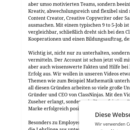
aber umso motivierten Teams, sondern beeinf
Kreativ, abwechslungsreich und flexibel sind n
Content Creator, Creative Copywriter oder Sal
ausmachen. Mit einem typischen 9 to 5-Job i
vergleichbar, schließlich dreht sich bei den Cl
Kooperationen und einen Bildungsauftrag, der
Wichtig ist, nicht nur zu unterhalten, sonder
vermitteln. Der Account ist schon jetzt voll m
aber auch wissenswerte Fakten und Hilfe bei
Erfolg aus. Wir wollen in unseren Videos etwa
Themen wie zum Beispiel Mathematik unterha
all diesen Gründen arbeiten so viele große 
Gründer und CEO von ClassNinjas. Mit den V
Zuseher erlangt, sondern ein längerfristige
Marke erfolgreich positioniert.
Diese Webse
Besonders zu Employer Branding wurden schon
Wir verwenden Co
die Lehrlinge aus unterschiedlichen Betrieben