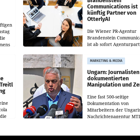
Brandenstein
Communications ist
künftig Partner von
OtterlyAI
ftigen
Die Wiener PR-Agentur
nstag
Brandenstein Communica
die
ist ab sofort Agenturpar
emens
der KI-Monitoring- und
Optimierungsplattform
MARKETING & MEDIA
OtterlyAI. Damit baut di
Agentur ihr Leistungspor
Ungarn: Journalisten
ue
dokumentierten
Treitl
Manipulation und Ze
ung
Eine fast 500-seitige
eine
Dokumentation von
cola
Mitarbeitern der Ungari
 die
Nachrichtenagentur MTI 
ener
die systematische Nachri
von
Manipulation und Zensur
lina-
der Agentur während de