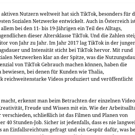
 aktiven Nutzern weltweit hat sich TikTok, besonders für d
sten Sozialen Netzwerke entwickelt. Auch in Österreich ist
em bei den 11- bis 19-Jährigen ein Teil des Alltags,
endlichen dieser Altersklasse TikTok. Und die Zahlen ste
tor von Jahr zu Jahr. Im Jahr 2017 lag TikTok in der junge
gsdauer und Intensität sticht bei TikTok hervor. Mit rund
zialen Netzwerken klar an der Spitze, was die Nutzungsda
tenzial von TikTok Gebrauch machen können, haben die
 bewiesen, bei denen für Kunden wie Thalia,
 reichweitenstarke Videos produziert und veröffentlicht
ß macht, erkennt man beim Betrachten der einzelnen Video
Kreativität, Freude und Wissen mit ein. Wie der Arbeitsallt
r verschieden, schließlich ist das Filmen und Planen von
r 40 Stunden-Job. Sicher ist jedenfalls, dass es nie langwei
es an Einfallsreichtum gefragt und ein Gespür dafür, was be