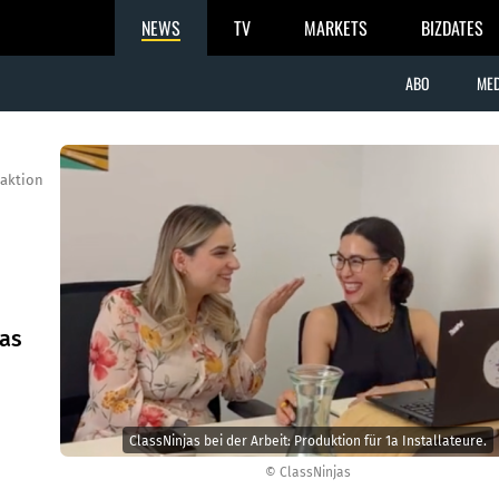
NEWS
TV
MARKETS
BIZDATES
ABO
MED
aktion
was
ClassNinjas bei der Arbeit: Produktion für 1a Installateure.
© ClassNinjas