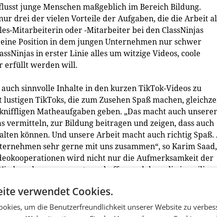
lusst junge Menschen maßgeblich im Bereich Bildung.
ur drei der vielen Vorteile der Aufgaben, die die Arbeit al
es-Mitarbeiterin oder -Mitarbeiter bei den ClassNinjas
st eine Position in dem jungen Unternehmen nur schwer
assNinjas in erster Linie alles um witzige Videos, coole
 erfüllt werden will.
n auch sinnvolle Inhalte in den kurzen TikTok-Videos zu
it lustigen TikToks, die zum Zusehen Spaß machen, gleichze
 kniffligen Matheaufgaben geben. „Das macht auch unsere
s vermitteln, zur Bildung beitragen und zeigen, dass auch
lten können. Und unsere Arbeit macht auch richtig Spaß.
Unternehmen sehr gerne mit uns zusammen“, so Karim Saad,
ideokooperationen wird nicht nur die Aufmerksamkeit der
r Wiedererkennungswert geschaffen und dazu die jeweilige
ite verwendet Cookies.
 viele erfolgreiche TikToks von den ClassNinjas produzie
okies, um die Benutzerfreundlichkeit unserer Website zu verbes
 ins Rampenlicht stellen und die vielen Möglichkeiten, die