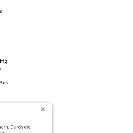
s
itig
n
 Aus
×
rt,
sern. Durch die