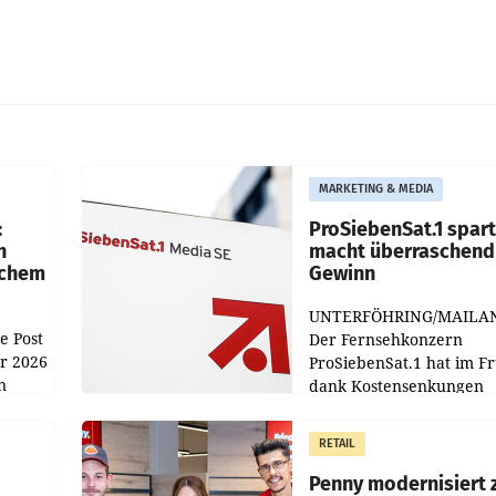
MARKETING & MEDIA
:
ProSiebenSat.1 spar
n
macht überraschend 
achem
Gewinn
UNTERFÖHRING/MAILA
e Post
Der Fernsehkonzern
hr 2026
ProSiebenSat.1 hat im F
n
dank Kostensenkungen
operativ wieder Gewinn
m Plus
gemacht und die
RETAIL
er
Markterwartung deutlic
übertroffen.
Penny modernisiert 