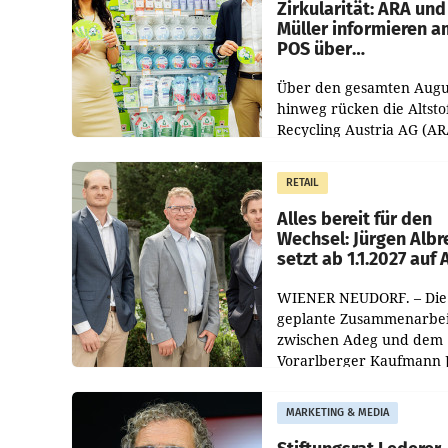
Zirkularität: ARA und
Müller informieren a
POS über
Kreislauffähigkeit
Über den gesamten Augu
hinweg rücken die Altsto
Recycling Austria AG (AR
und der Handelskonzern
Müller die Initiative „Krei
RETAIL
Helden“ in allen
österreichischen Müller-F
Alles bereit für den
Wechsel: Jürgen Albr
setzt ab 1.1.2027 auf
WIENER NEUDORF. – Die
geplante Zusammenarbei
zwischen Adeg und dem
Vorarlberger Kaufmann 
Albrecht ist kartellrechtl
freigegeben: Die
MARKETING & MEDIA
Bundeswettbewerbsbeh
und der Bundeskartellan