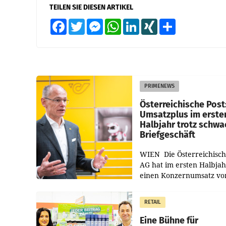
TEILEN SIE DIESEN ARTIKEL
Facebook
Twitter
Messenger
WhatsApp
LinkedIn
XING
Teilen
PRIMENEWS
Österreichische Post
Umsatzplus im erste
Halbjahr trotz schw
Briefgeschäft
WIEN Die Österreichisch
AG hat im ersten Halbja
einen Konzernumsatz vo
1.544,0 Mio. EUR
erwirtschaftet, was eine
RETAIL
von 3,8 Prozent gegenüb
dem Vergleichszeitraum
Eine Bühne für