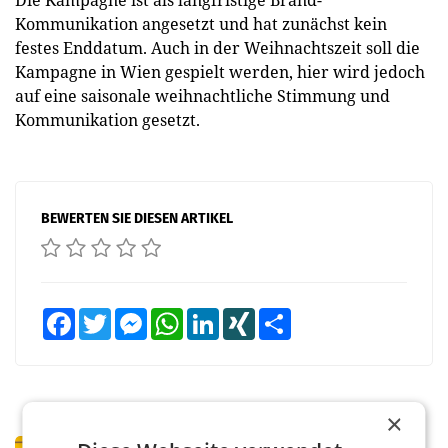
Die Kampagne ist als langfristige Brand-
Kommunikation angesetzt und hat zunächst kein
festes Enddatum. Auch in der Weihnachtszeit soll die
Kampagne in Wien gespielt werden, hier wird jedoch
auf eine saisonale weihnachtliche Stimmung und
Kommunikation gesetzt.
BEWERTEN SIE DIESEN ARTIKEL
Facebook
Twitter
Messenger
WhatsApp
LinkedIn
XING
Teilen
×
PRIMENEWS