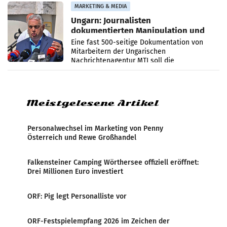
Anna Kalina-Mahr.
MARKETING & MEDIA
Ungarn: Journalisten
dokumentierten Manipulation und
Zensur
Eine fast 500-seitige Dokumentation von
Mitarbeitern der Ungarischen
Nachrichtenagentur MTI soll die
systematische Nachrichten-Manipulation und
Zensur bei der Agentur während der Zeit
Meistgelesene Artikel
Personalwechsel im Marketing von Penny
Österreich und Rewe Großhandel
Falkensteiner Camping Wörthersee offiziell eröffnet:
Drei Millionen Euro investiert
ORF: Pig legt Personalliste vor
ORF-Festspielempfang 2026 im Zeichen der