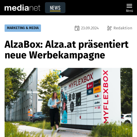
menu
NEWS
Menü
event
draw
23.09.2024
Redaktion
MARKETING & MEDIA
AlzaBox: Alza.at präsentiert
neue Werbekampagne