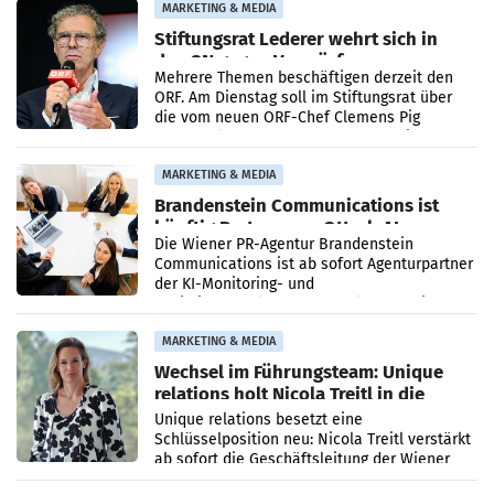
MARKETING & MEDIA
Stiftungsrat Lederer wehrt sich in
den SN gegen Vorwürfe
Mehrere Themen beschäftigen derzeit den
ORF. Am Dienstag soll im Stiftungsrat über
die vom neuen ORF-Chef Clemens Pig
vorgeschlagenen Besetzungen für die
Direktionen abgestimmt werden.
MARKETING & MEDIA
Brandenstein Communications ist
künftig Partner von OtterlyAI
Die Wiener PR-Agentur Brandenstein
Communications ist ab sofort Agenturpartner
der KI-Monitoring- und
Optimierungsplattform OtterlyAI. Damit baut
die Agentur ihr Leistungsportfolio
MARKETING & MEDIA
Wechsel im Führungsteam: Unique
relations holt Nicola Treitl in die
Geschäftsleitung
Unique relations besetzt eine
Schlüsselposition neu: Nicola Treitl verstärkt
ab sofort die Geschäftsleitung der Wiener
PR-Agentur an der Seite von Josef Kalina und