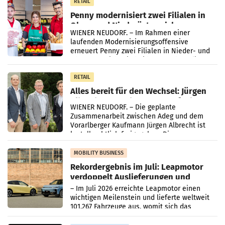
RETAIL
Penny modernisiert zwei Filialen in
Ober- und Niederösterreich
WIENER NEUDORF. – Im Rahmen einer
laufenden Modernisierungsoffensive
erneuert Penny zwei Filialen in Nieder- und
Oberösterreich. Die beiden Standorte liegen
in Haag sowie im rund
RETAIL
Alles bereit für den Wechsel: Jürgen
Albrecht setzt ab 1.1.2027 auf Adeg
WIENER NEUDORF. – Die geplante
Zusammenarbeit zwischen Adeg und dem
Vorarlberger Kaufmann Jürgen Albrecht ist
kartellrechtlich freigegeben: Die
Bundeswettbewerbsbehörde und der
Bundeskartellanwalt
MOBILITY BUSINESS
Rekordergebnis im Juli: Leapmotor
verdoppelt Auslieferungen und
überschreitet die 100.000er-Marke
– Im Juli 2026 erreichte Leapmotor einen
wichtigen Meilenstein und lieferte weltweit
101.267 Fahrzeuge aus, womit sich das
Ergebnis gegenüber Juli 2025 mehr als
verdoppelte (+102