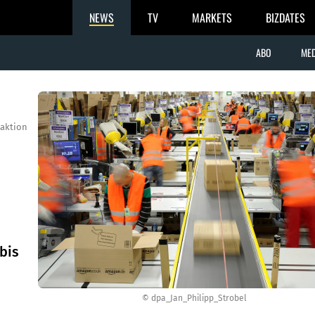
NEWS
TV
MARKETS
BIZDATES
ABO
MED
aktion
bis
© dpa_Jan_Philipp_Strobel