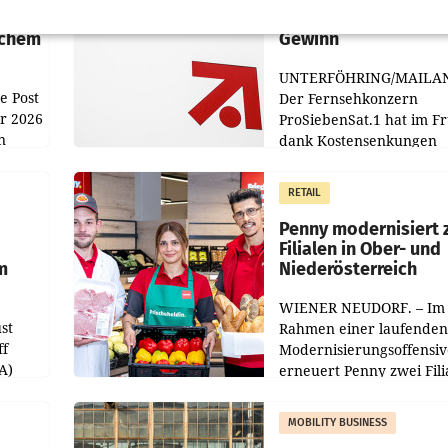
n
macht überraschend 
achem
Gewinn
UNTERFÖHRING/MAILA
e Post
Der Fernsehkonzern
hr 2026
ProSiebenSat.1 hat im F
n
dank Kostensenkungen
operativ wieder Gewinn
m Plus
gemacht und die
RETAIL
er
Markterwartung deutlic
übertroffen.
Penny modernisiert 
Filialen in Ober- und
m
Niederösterreich
WIENER NEUDORF. – Im
st
Rahmen einer laufenden
ff
Modernisierungsoffensiv
A)
erneuert Penny zwei Fili
Nieder- und Oberösterre
slauf-
Die beiden Standorte lie
MOBILITY BUSINESS
Haag sowie im rund