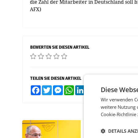
die Zahl der Mitarbeiter in Deutschland soll 
AFX)
BEWERTEN SIE DIESEN ARTIKEL
TEILEN SIE DIESEN ARTIKEL
Diese Webse
Facebook
Twitter
Messenger
WhatsApp
LinkedIn
XING
Teilen
Wir verwenden Co
weitere Nutzung 
Cookie-Richtlinie
PRIMENEWS
DETAILS ANZ
Österreichische Post