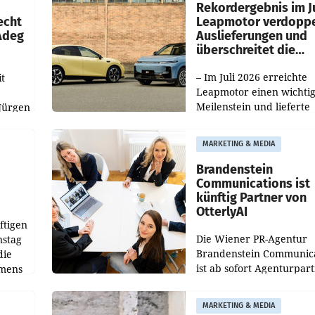
ilialen
Rekordergebnis im Ju
echt
Leapmotor verdoppe
 Adeg
Auslieferungen und
überschreitet die
100.000er-Marke
– Im Juli 2026 erreichte
t
Leapmotor einen wichti
Meilenstein und lieferte
Jürgen
weltweit 101.267 Fahrze
ich
aus, womit sich das Erge
MARKETING & MEDIA
gegenüber Juli 2025 meh
örde
verdoppelte (+102
walt
Brandenstein
Communications ist
künftig Partner von
OtterlyAI
ftigen
Die Wiener PR-Agentur
nstag
Brandenstein Communica
die
ist ab sofort Agenturpar
emens
der KI-Monitoring- und
Optimierungsplattform
MARKETING & MEDIA
OtterlyAI. Damit baut di