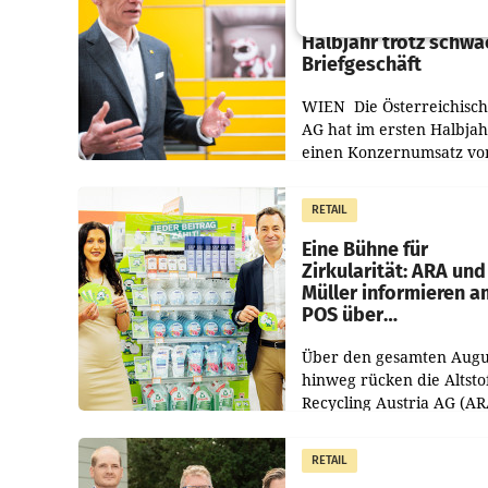
Umsatzplus im erste
Halbjahr trotz schw
Briefgeschäft
WIEN Die Österreichisch
AG hat im ersten Halbja
einen Konzernumsatz vo
1.544,0 Mio. EUR
erwirtschaftet, was eine
RETAIL
von 3,8 Prozent gegenüb
dem Vergleichszeitraum
Eine Bühne für
Zirkularität: ARA und
Müller informieren a
POS über
Kreislauffähigkeit
Über den gesamten Augu
hinweg rücken die Altsto
Recycling Austria AG (AR
und der Handelskonzern
Müller die Initiative „Krei
RETAIL
Helden“ in allen