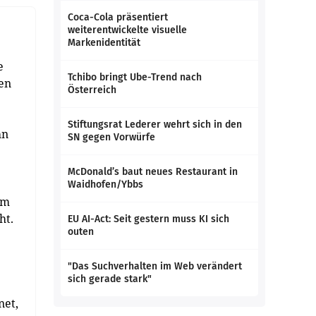
Coca-Cola präsentiert
weiterentwickelte visuelle
Markenidentität
e
Tchibo bringt Ube-Trend nach
en
Österreich
Stiftungsrat Lederer wehrt sich in den
hn
SN gegen Vorwürfe
McDonald’s baut neues Restaurant in
Waidhofen/Ybbs
em
ht.
EU AI-Act: Seit gestern muss KI sich
outen
"Das Suchverhalten im Web verändert
sich gerade stark"
net,