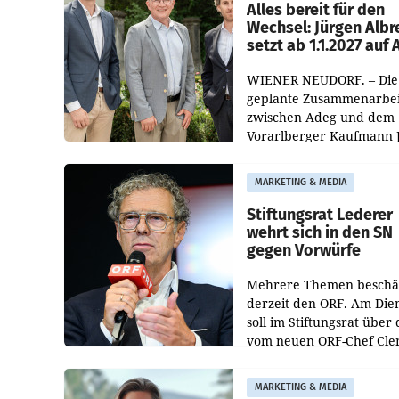
österreichischen Müller-F
Alles bereit für den
Wechsel: Jürgen Albr
setzt ab 1.1.2027 auf
WIENER NEUDORF. – Die
geplante Zusammenarbei
zwischen Adeg und dem
Vorarlberger Kaufmann 
Albrecht ist kartellrechtl
freigegeben: Die
MARKETING & MEDIA
Bundeswettbewerbsbeh
und der Bundeskartellan
Stiftungsrat Lederer
wehrt sich in den SN
gegen Vorwürfe
Mehrere Themen beschä
derzeit den ORF. Am Die
soll im Stiftungsrat über 
vom neuen ORF-Chef Cl
Pig vorgeschlagenen
Besetzungen für die
MARKETING & MEDIA
Direktionen abgestimmt