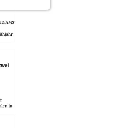
viel
ND/AMSTERDAM.
rühjahr
h
zwei
e
alen in
ich.
gen in