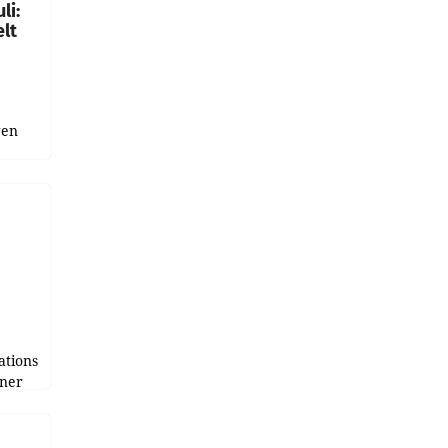
li:
lt
gen
uge
bnis
r als
tions
tner
e