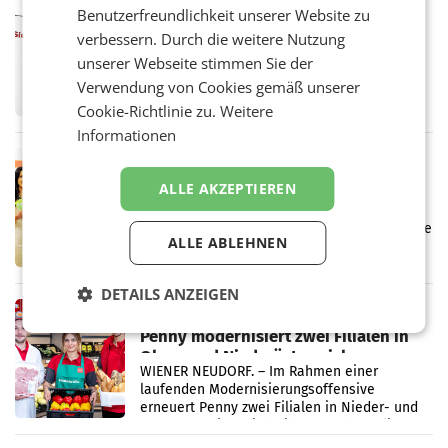
MARKETING & MEDIA
Benutzerfreundlichkeit unserer Website zu
ProSiebenSat.1 spart und macht
verbessern. Durch die weitere Nutzung
überraschend viel Gewinn
unserer Webseite stimmen Sie der
UNTERFÖHRING/MAILAND/AMSTERDAM. Der
Verwendung von Cookies gemäß unserer
Fernsehkonzern ProSiebenSat.1 hat im
Frühjahr dank Kostensenkungen operativ
Cookie-Richtlinie zu.
Weitere
wieder Gewinn gemacht und die
Informationen
Markterwartung deutlich übertroffen.
RETAIL
Eine Bühne für Zirkularität: ARA und
ALLE AKZEPTIEREN
Müller informieren am POS über
Kreislauffähigkeit
Über den gesamten August hinweg rücken die
ALLE ABLEHNEN
Altstoff Recycling Austria AG (ARA) und der
Handelskonzern Müller die Initiative
„Kreislauf-Helden“ in allen österreichischen
DETAILS ANZEIGEN
Müller-Filialen
RETAIL
Penny modernisiert zwei Filialen in
Ober- und Niederösterreich
WIENER NEUDORF. – Im Rahmen einer
laufenden Modernisierungsoffensive
erneuert Penny zwei Filialen in Nieder- und
Oberösterreich. Die beiden Standorte liegen
in Haag sowie im rund