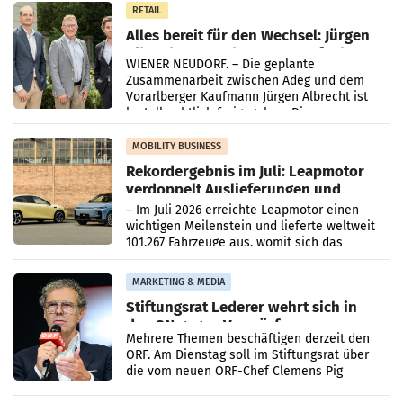
RETAIL
Alles bereit für den Wechsel: Jürgen
Albrecht setzt ab 1.1.2027 auf Adeg
WIENER NEUDORF. – Die geplante
Zusammenarbeit zwischen Adeg und dem
Vorarlberger Kaufmann Jürgen Albrecht ist
kartellrechtlich freigegeben: Die
Bundeswettbewerbsbehörde und der
Bundeskartellanwalt
MOBILITY BUSINESS
Rekordergebnis im Juli: Leapmotor
verdoppelt Auslieferungen und
überschreitet die 100.000er-Marke
– Im Juli 2026 erreichte Leapmotor einen
wichtigen Meilenstein und lieferte weltweit
101.267 Fahrzeuge aus, womit sich das
Ergebnis gegenüber Juli 2025 mehr als
verdoppelte (+102
MARKETING & MEDIA
Stiftungsrat Lederer wehrt sich in
den SN gegen Vorwürfe
Mehrere Themen beschäftigen derzeit den
ORF. Am Dienstag soll im Stiftungsrat über
die vom neuen ORF-Chef Clemens Pig
vorgeschlagenen Besetzungen für die