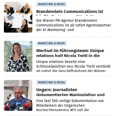
Direktionen abgestimmt werden.
MARKETING & MEDIA
Brandenstein Communications ist
künftig Partner von OtterlyAI
Die Wiener PR-Agentur Brandenstein
Communications ist ab sofort Agenturpartner
der KI-Monitoring- und
Optimierungsplattform OtterlyAI. Damit baut
die Agentur ihr Leistungsportfolio
MARKETING & MEDIA
Wechsel im Führungsteam: Unique
relations holt Nicola Treitl in die
Geschäftsleitung
Unique relations besetzt eine
Schlüsselposition neu: Nicola Treitl verstärkt
ab sofort die Geschäftsleitung der Wiener
PR-Agentur an der Seite von Josef Kalina und
Anna Kalina-Mahr.
MARKETING & MEDIA
Ungarn: Journalisten
dokumentierten Manipulation und
Zensur
Eine fast 500-seitige Dokumentation von
Mitarbeitern der Ungarischen
Nachrichtenagentur MTI soll die
systematische Nachrichten-Manipulation und