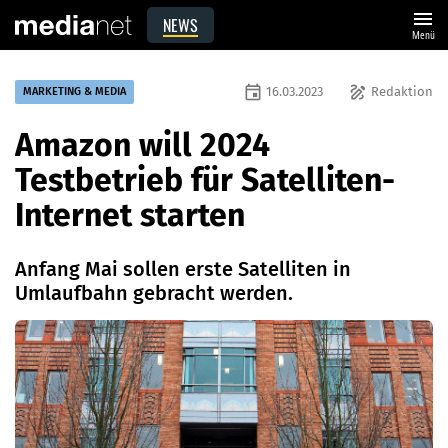
menu
NEWS
Menü
event
draw
16.03.2023
Redaktion
MARKETING & MEDIA
Amazon will 2024
Testbetrieb für Satelliten-
Internet starten
Anfang Mai sollen erste Satelliten in
Umlaufbahn gebracht werden.