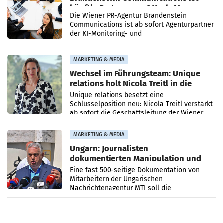
künftig Partner von OtterlyAI
Die Wiener PR-Agentur Brandenstein
Communications ist ab sofort Agenturpartner
der KI-Monitoring- und
Optimierungsplattform OtterlyAI. Damit baut
die Agentur ihr Leistungsportfolio
MARKETING & MEDIA
Wechsel im Führungsteam: Unique
relations holt Nicola Treitl in die
Geschäftsleitung
Unique relations besetzt eine
Schlüsselposition neu: Nicola Treitl verstärkt
ab sofort die Geschäftsleitung der Wiener
PR-Agentur an der Seite von Josef Kalina und
Anna Kalina-Mahr.
MARKETING & MEDIA
Ungarn: Journalisten
dokumentierten Manipulation und
Zensur
Eine fast 500-seitige Dokumentation von
Mitarbeitern der Ungarischen
Nachrichtenagentur MTI soll die
systematische Nachrichten-Manipulation und
Zensur bei der Agentur während der Zeit