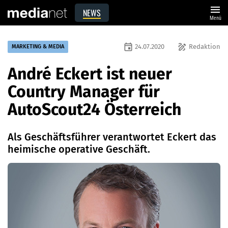
menu
NEWS
Menü
event
draw
24.07.2020
Redaktion
MARKETING & MEDIA
André Eckert ist neuer
Country Manager für
AutoScout24 Österreich
Als Geschäftsführer verantwortet Eckert das
heimische operative Geschäft.