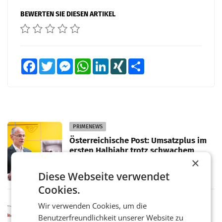
BEWERTEN SIE DIESEN ARTIKEL
Facebook
Twitter
Messenger
WhatsApp
LinkedIn
XING
Teilen
PRIMENEWS
Österreichische Post: Umsatzplus im
ersten Halbjahr trotz schwachem
×
Briefgeschäft
WIEN Die Österreichische Post AG hat im
ersten Halbjahr 2026 einen Konzernumsatz
Diese Webseite verwendet
von 1.544,0 Mio. EUR erwirtschaftet, was
Cookies.
einem Plus von 3,8 Prozent gegenüber dem
Vergleichszeitraum
MARKETING & MEDIA
Wir verwenden Cookies, um die
ProSiebenSat.1 spart und macht
Benutzerfreundlichkeit unserer Website zu