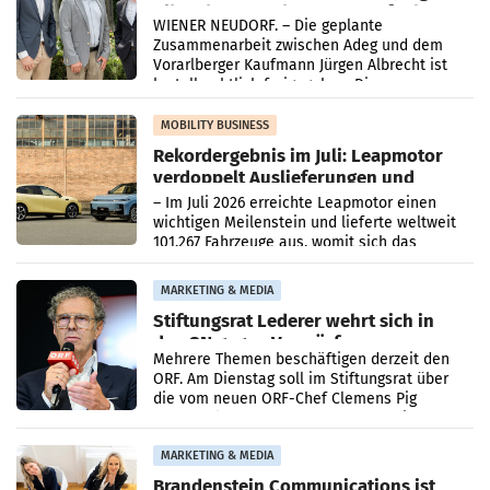
Albrecht setzt ab 1.1.2027 auf Adeg
WIENER NEUDORF. – Die geplante
Zusammenarbeit zwischen Adeg und dem
Vorarlberger Kaufmann Jürgen Albrecht ist
kartellrechtlich freigegeben: Die
Bundeswettbewerbsbehörde und der
Bundeskartellanwalt
MOBILITY BUSINESS
Rekordergebnis im Juli: Leapmotor
verdoppelt Auslieferungen und
überschreitet die 100.000er-Marke
– Im Juli 2026 erreichte Leapmotor einen
wichtigen Meilenstein und lieferte weltweit
101.267 Fahrzeuge aus, womit sich das
Ergebnis gegenüber Juli 2025 mehr als
verdoppelte (+102
MARKETING & MEDIA
Stiftungsrat Lederer wehrt sich in
den SN gegen Vorwürfe
Mehrere Themen beschäftigen derzeit den
ORF. Am Dienstag soll im Stiftungsrat über
die vom neuen ORF-Chef Clemens Pig
vorgeschlagenen Besetzungen für die
Direktionen abgestimmt werden.
MARKETING & MEDIA
Brandenstein Communications ist