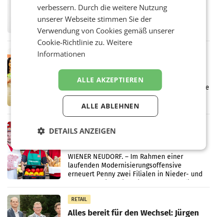
überraschend viel Gewinn
verbessern. Durch die weitere Nutzung
UNTERFÖHRING/MAILAND/AMSTERDAM. Der
unserer Webseite stimmen Sie der
Fernsehkonzern ProSiebenSat.1 hat im
Frühjahr dank Kostensenkungen operativ
Verwendung von Cookies gemäß unserer
wieder Gewinn gemacht und die
Cookie-Richtlinie zu.
Weitere
Markterwartung deutlich übertroffen.
Informationen
RETAIL
Eine Bühne für Zirkularität: ARA und
Müller informieren am POS über
ALLE AKZEPTIEREN
Kreislauffähigkeit
Über den gesamten August hinweg rücken die
Altstoff Recycling Austria AG (ARA) und der
Handelskonzern Müller die Initiative
ALLE ABLEHNEN
„Kreislauf-Helden“ in allen österreichischen
Müller-Filialen
RETAIL
DETAILS ANZEIGEN
Penny modernisiert zwei Filialen in
Ober- und Niederösterreich
WIENER NEUDORF. – Im Rahmen einer
laufenden Modernisierungsoffensive
erneuert Penny zwei Filialen in Nieder- und
Oberösterreich. Die beiden Standorte liegen
in Haag sowie im rund
RETAIL
Alles bereit für den Wechsel: Jürgen