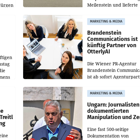
Meilenstein und lieferte
Jürgen
weltweit 101.267 Fahrze
ich
aus, womit sich das Erge
MARKETING & MEDIA
gegenüber Juli 2025 meh
örde
verdoppelte (+102
walt
Brandenstein
Communications ist
künftig Partner von
OtterlyAI
ftigen
Die Wiener PR-Agentur
nstag
Brandenstein Communica
die
ist ab sofort Agenturpar
emens
der KI-Monitoring- und
Optimierungsplattform
MARKETING & MEDIA
OtterlyAI. Damit baut di
Agentur ihr Leistungspor
Ungarn: Journalisten
ue
dokumentierten
Treitl
Manipulation und Ze
ung
Eine fast 500-seitige
eine
Dokumentation von