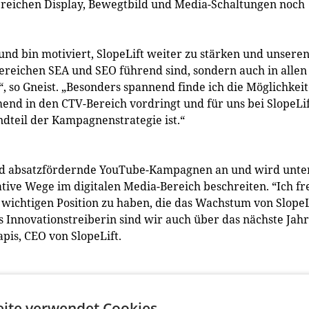
 Bereichen Display, Bewegtbild und Media-Schaltungen noch
und bin motiviert, SlopeLift weiter zu stärken und unsere
Bereichen SEA und SEO führend sind, sondern auch in allen
 so Gneist. „Besonders spannend finde ich die Möglichkei
nd in den CTV-Bereich vordringt und für uns bei SlopeLif
ndteil der Kampagnenstrategie ist.“
e und absatzfördernde YouTube-Kampagnen an und wird unte
tive Wege im digitalen Media-Bereich beschreiten. “Ich fr
 wichtigen Position zu haben, die das Wachstum von SlopeL
s Innovationstreiberin sind wir auch über das nächste Jahr
apis, CEO von SlopeLift.
ite verwendet Cookies.