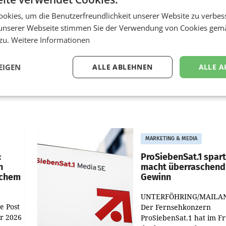
okies, um die Benutzerfreundlichkeit unserer Website zu verbes
unserer Webseite stimmen Sie der Verwendung von Cookies gem
 zu.
Weitere Informationen
EIGEN
ALLE ABLEHNEN
ALLE A
MARKETING & MEDIA
:
ProSiebenSat.1 spar
n
macht überraschend 
achem
Gewinn
UNTERFÖHRING/MAILA
e Post
Der Fernsehkonzern
hr 2026
ProSiebenSat.1 hat im F