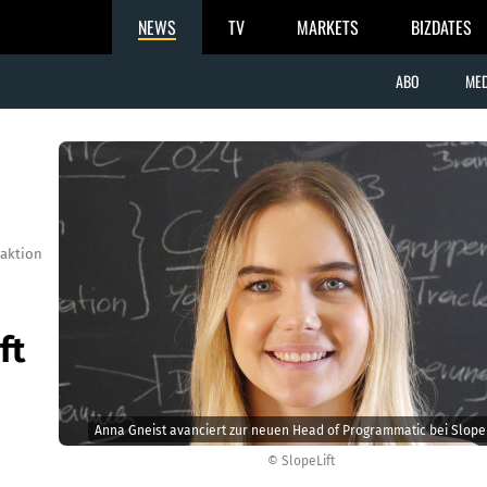
NEWS
TV
MARKETS
BIZDATES
ABO
MED
aktion
ft
Anna Gneist avanciert zur neuen Head of Programmatic bei SlopeL
© SlopeLift