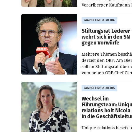
Vorarlberger Kaufmann 
Albrecht ist kartellrechtl
freigegeben: Die
MARKETING & MEDIA
Bundeswettbewerbsbeh
und der Bundeskartellan
Stiftungsrat Lederer
wehrt sich in den SN
gegen Vorwürfe
Mehrere Themen beschä
derzeit den ORF. Am Die
soll im Stiftungsrat über 
vom neuen ORF-Chef Cl
Pig vorgeschlagenen
Besetzungen für die
MARKETING & MEDIA
Direktionen abgestimmt
werden.
Wechsel im
Führungsteam: Uniq
relations holt Nicola 
in die Geschäftsleit
Unique relations besetzt 