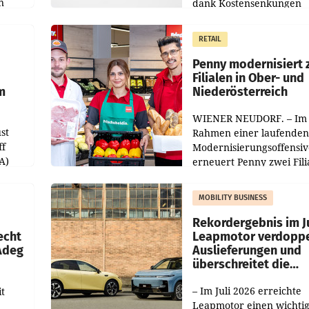
n
dank Kostensenkungen
operativ wieder Gewinn
m Plus
gemacht und die
RETAIL
er
Markterwartung deutlic
übertroffen.
Penny modernisiert 
Filialen in Ober- und
m
Niederösterreich
WIENER NEUDORF. – Im
st
Rahmen einer laufenden
ff
Modernisierungsoffensiv
A)
erneuert Penny zwei Fili
Nieder- und Oberösterre
slauf-
Die beiden Standorte lie
MOBILITY BUSINESS
Haag sowie im rund
ilialen
Rekordergebnis im Ju
echt
Leapmotor verdoppe
 Adeg
Auslieferungen und
überschreitet die
100.000er-Marke
– Im Juli 2026 erreichte
t
Leapmotor einen wichti