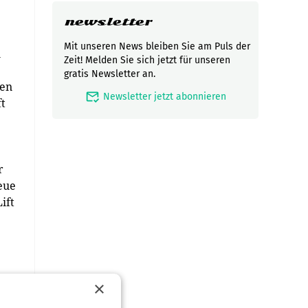
newsletter
Mit unseren News bleiben Sie am Puls der
n
Zeit! Melden Sie sich jetzt für unseren
gratis Newsletter an.
ten
mark_email_read
Newsletter jetzt abonnieren
t
r
eue
ift
×