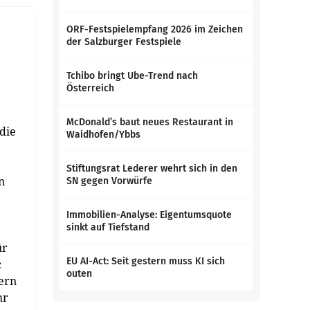
ORF-Festspielempfang 2026 im Zeichen
der Salzburger Festspiele
Tchibo bringt Ube-Trend nach
Österreich
McDonald’s baut neues Restaurant in
die
Waidhofen/Ybbs
Stiftungsrat Lederer wehrt sich in den
n
SN gegen Vorwürfe
Immobilien-Analyse: Eigentumsquote
sinkt auf Tiefstand
ür
EU AI-Act: Seit gestern muss KI sich
c
outen
dern
hr