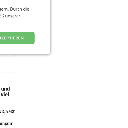
sern. Durch die
äß unserer
KZEPTIEREN
t und
viel
ND/AMSTERDAM.
rühjahr