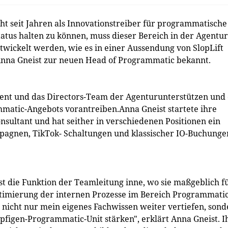
eht seit Jahren als Innovationstreiber für programmatische
atus halten zu können, muss dieser Bereich in der Agentur
wickelt werden, wie es in einer Aussendung von SlopLift
 Anna Gneist zur neuen Head of Programmatic bekannt.
ent und das Directors-Team der Agenturunterstützen und 
atic-Angebots vorantreiben.Anna Gneist startete ihre
onsultant und hat seither in verschiedenen Positionen ein
pagnen, TikTok- Schaltungen und klassischer IO-Buchunge
st die Funktion der Teamleitung inne, wo sie maßgeblich f
ptimierung der internen Prozesse im Bereich Programmati
h nicht nur mein eigenes Fachwissen weiter vertiefen, son
figen-Programmatic-Unit stärken", erklärt Anna Gneist. I