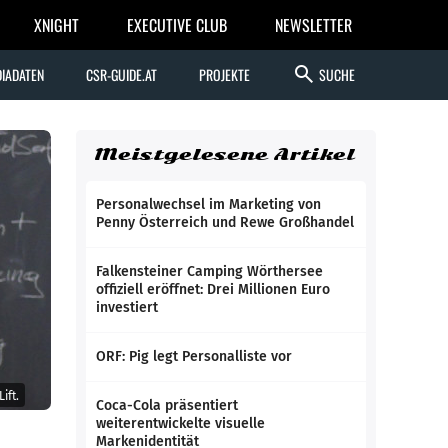
XNIGHT
EXECUTIVE CLUB
NEWSLETTER
search
IADATEN
CSR-GUIDE.AT
PROJEKTE
SUCHE
Meistgelesene Artikel
Personalwechsel im Marketing von
Penny Österreich und Rewe Großhandel
Falkensteiner Camping Wörthersee
offiziell eröffnet: Drei Millionen Euro
investiert
ORF: Pig legt Personalliste vor
ift.
Coca-Cola präsentiert
weiterentwickelte visuelle
Markenidentität