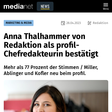
menu
NEWS
Menü
event
draw
28.04.2023
Redaktion
MARKETING & MEDIA
Anna Thalhammer von
Redaktion als profil-
Chefredakteurin bestätigt
Mehr als 77 Prozent der Stimmen / Miller,
Ablinger und Kofler neu beim profil.