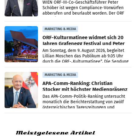
WIEN ORF-III-Co-Geschäftsführer Peter
Schöber ist wegen Compliance-Vorwürfen
abberufen und beurlaubt worden. Der ORF
bestätigte gegenüber der APA entsprechende
Medienberichte.
MARKETING & MEDIA
ORF-Kulturmatinee widmet sich 20
Jahren Grafenegg Festival und Peter
Simonischek
Am Sonntag, dem 9. August 2026, begleitet
Lillian Moschen das Publikum ab 9.05 Uhr
durch die ORF-„Kulturmatinee“. Die Sendung
startet mit der Dokumentation „20 Jahre
Grafenegg
MARKETING & MEDIA
APA-Comm-Ranking: Christian
Stocker mit höchster Medienpräsenz
im Juli
Das APA-Comm-Politik-Ranking untersucht
monatlich die Berichterstattung von zwölf
österreichischen Tageszeitungen und
analysiert, welche Politikerinnen und
Politiker Österreichs die
Meistgelesene Artikel