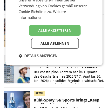
ORF. Am Dienstag soll im Stiftungsrat über
Verwendung von Cookies gemäß unserer
die vom neuen ORF-Chef Clemens Pig
Cookie-Richtlinie zu.
Weitere
vorgeschlagenen Besetzungen für die
Direktionen abgestimmt werden.
Informationen
RETAIL
Bipa unterstützt Bewegte Kids
ALLE AKZEPTIEREN
Sommercamps im Osten Österreichs
Bereits zum zweiten Mal begleitet Bipa das
polysportive Sommersportcamp „Bewegte
ALLE ABLEHNEN
Kids“. Während der Campwochen in den
Monaten Juli und August versorgt das
Unternehmen Kinder sowie
DETAILS ANZEIGEN
RETAIL
voestalpine verzeichnet solides
erstes Quartal und steigert EBITDA
Der voestalpine-Konzern hat im 1. Quartal
des Geschäftsjahres 2026/27 (1. April bis 30.
Juni 2026) ein solides Ergebnis erwirtschaftet.
Der Umsatz stieg im Vergleich zur
Vorjahresperiode
RETAIL
Kühl-Spray: SN Sports bringt „Keep
Cool“ auf den Markt