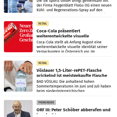
Die SN Sports GmbH bringt gemeinsam mit
der Firma Feygenblatt FloGu OG einen neuen
Kühl- und Regenerations-Spray auf den
Markt. Das Produkt namens „Keep Cool“ ist zu
100 Prozent
RETAIL
Coca-Cola präsentiert
weiterentwickelte visuelle
Markenidentität
Coca-Cola stellt ab Anfang August eine
weiterentwickelte visuelle Identität seiner
Verpackungen in Österreich vor. Im
Mittelpunkt des Redesigns stehen zentrale
Gestaltungselemente
RETAIL
Vöslauer 1,5-Liter-rePET-Flasche
prickelnd ist meistgekaufte Flasche
Österreichs
BAD VÖSLAU. Die anhaltend hohen
Sommertemperaturen im Juni und Juli haben
beim niederösterreichischen
Getränkehersteller Vöslauer zu deutlichen
Absatzzuwächsen geführt. Während
PRIMENEWS
ORF III: Peter Schöber abberufen und
beurlaubt