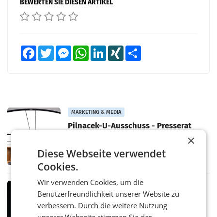
BEWERTEN SIE DIESEN ARTIKEL
Facebook
Twitter
Messenger
WhatsApp
LinkedIn
XING
Teilen
MARKETING & MEDIA
Pilnacek-U-Ausschuss - Presserat
fordert sensible Berichterstattung
×
WIEN Der Presserat fordert Medienvertreter
Diese Webseite verwendet
dazu auf, im U-Ausschuss zu den
Ermittlungen rund um das Ableben des Ex-
Cookies.
Sektionschefs im Justizministerium, Christian
Pilnacek, auf sensible
Wir verwenden Cookies, um die
MARKETING & MEDIA
Benutzerfreundlichkeit unserer Website zu
Stiftungsrat Lederer wehrt sich in
verbessern. Durch die weitere Nutzung
den SN gegen Vorwürfe
Mehrere Themen beschäftigen derzeit den
unserer Webseite stimmen Sie der