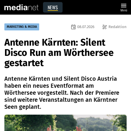
menu
NEWS
Menü
event
draw
08.07.2026
Redaktion
MARKETING & MEDIA
Antenne Kärnten: Silent
Disco Run am Wörthersee
gestartet
Antenne Kärnten und Silent Disco Austria
haben ein neues Eventformat am
Wörthersee vorgestellt. Nach der Premiere
sind weitere Veranstaltungen an Kärntner
Seen geplant.