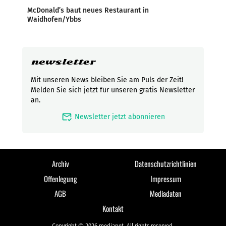
McDonald’s baut neues Restaurant in
Waidhofen/Ybbs
newsletter
Mit unseren News bleiben Sie am Puls der Zeit!
Melden Sie sich jetzt für unseren gratis Newsletter
an.
mark_email_read
Newsletter jetzt abonnieren
Archiv
Datenschutzrichtlinien
Offenlegung
Impressum
AGB
Mediadaten
Kontakt
Copyright © 2026 medianet. All rights reserved.