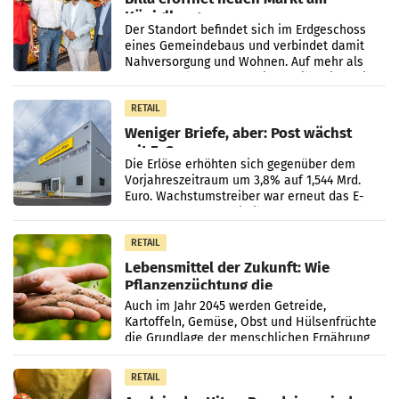
Küniglberg
Der Standort befindet sich im Erdgeschoss
eines Gemeindebaus und verbindet damit
Nahversorgung und Wohnen. Auf mehr als
330 m² Verkaufsfläche bietet Billa ein breites
Sortiment mit
RETAIL
Weniger Briefe, aber: Post wächst
mit E-Commerce
Die Erlöse erhöhten sich gegenüber dem
Vorjahreszeitraum um 3,8% auf 1,544 Mrd.
Euro. Wachstumstreiber war erneut das E-
Commerce- und Logistikgeschäft, während
der Strukturwandel
RETAIL
Lebensmittel der Zukunft: Wie
Pflanzenzüchtung die
Ernährungssicherheit sichert
Auch im Jahr 2045 werden Getreide,
Kartoffeln, Gemüse, Obst und Hülsenfrüchte
die Grundlage der menschlichen Ernährung
bilden. Allerdings verändern sich die
Eigenschaften der Pflanzen
RETAIL