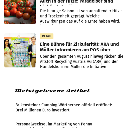
Auch in der Hitze: Paradeiser sind
Lieblingsgemüse
Die heurige Saison ist von anhaltender Hitze
und Trockenheit geprägt. Welche
Auswirkungen das auf die Ernte haben wird,
lässt sich laut Branche noch nicht
abschließend beurteilen.
RETAIL
Eine Bühne für Zirkularität: ARA und
Müller informieren am POS über
Kreislauffähigkeit
Über den gesamten August hinweg rücken die
Altstoff Recycling Austria AG (ARA) und der
Handelskonzern Müller die Initiative
„Kreislauf-Helden“ in allen österreichischen
Müller-Filialen
Meistgelesene Artikel
Falkensteiner Camping Wörthersee offiziell eröffnet:
Drei Millionen Euro investiert
Personalwechsel im Marketing von Penny