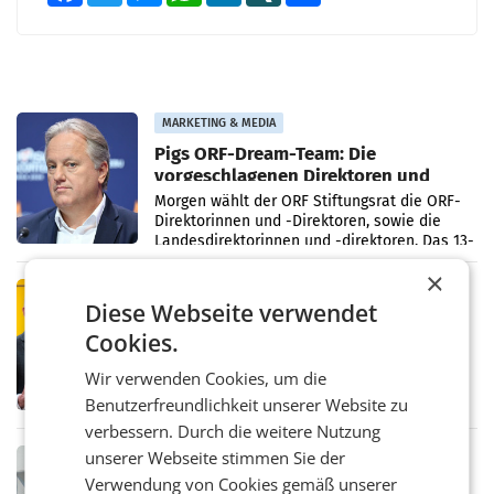
MARKETING & MEDIA
Pigs ORF-Dream-Team: Die
vorgeschlagenen Direktoren und
Direktorinnen
Morgen wählt der ORF Stiftungsrat die ORF-
Direktorinnen und -Direktoren, sowie die
Landesdirektorinnen und -direktoren. Das 13-
köpfige Wunschteam des ab 1. Jänner 2027
×
amtierenden
PRIMENEWS
Diese Webseite verwendet
Österreichische Post: Umsatzplus im
Cookies.
ersten Halbjahr trotz schwachem
Briefgeschäft
WIEN Die Österreichische Post AG hat im
Wir verwenden Cookies, um die
ersten Halbjahr 2026 einen Konzernumsatz
Benutzerfreundlichkeit unserer Website zu
von 1.544,0 Mio. EUR erwirtschaftet, was
einem Plus von 3,8 Prozent gegenüber dem
verbessern. Durch die weitere Nutzung
Vergleichszeitraum
unserer Webseite stimmen Sie der
MARKETING & MEDIA
Verwendung von Cookies gemäß unserer
Alpacem und Politik im Austausch