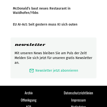
McDonald’s baut neues Restaurant in
Waidhofen/Ybbs
EU AI-Act: Seit gestern muss KI sich outen
newsletter
Mit unseren News bleiben Sie am Puls der Zeit!
Melden Sie sich jetzt für unseren gratis Newsletter
an.
mark_email_read
Newsletter jetzt abonnieren
Archiv
Datenschutzrichtlinien
Offenlegung
Impressum
AGB
Mediadaten