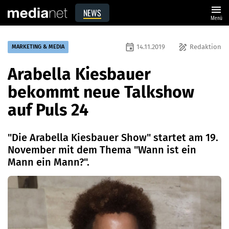
menu
NEWS
Menü
event
draw
14.11.2019
Redaktion
MARKETING & MEDIA
Arabella Kiesbauer
bekommt neue Talkshow
auf Puls 24
"Die Arabella Kiesbauer Show" startet am 19.
November mit dem Thema "Wann ist ein
Mann ein Mann?".