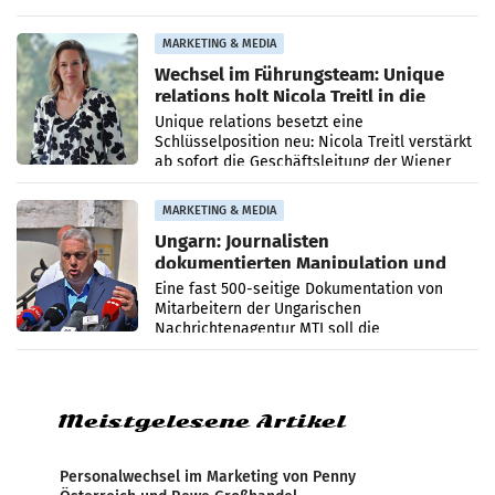
Optimierungsplattform OtterlyAI. Damit baut
die Agentur ihr Leistungsportfolio
MARKETING & MEDIA
Wechsel im Führungsteam: Unique
relations holt Nicola Treitl in die
Geschäftsleitung
Unique relations besetzt eine
Schlüsselposition neu: Nicola Treitl verstärkt
ab sofort die Geschäftsleitung der Wiener
PR-Agentur an der Seite von Josef Kalina und
Anna Kalina-Mahr.
MARKETING & MEDIA
Ungarn: Journalisten
dokumentierten Manipulation und
Zensur
Eine fast 500-seitige Dokumentation von
Mitarbeitern der Ungarischen
Nachrichtenagentur MTI soll die
systematische Nachrichten-Manipulation und
Zensur bei der Agentur während der Zeit
Meistgelesene Artikel
Personalwechsel im Marketing von Penny