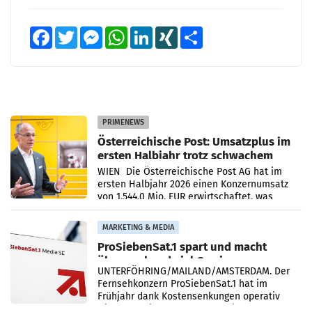
Facebook
Twitter
Messenger
WhatsApp
LinkedIn
XING
Teilen
PRIMENEWS
Österreichische Post: Umsatzplus im
ersten Halbjahr trotz schwachem
Briefgeschäft
WIEN Die Österreichische Post AG hat im
ersten Halbjahr 2026 einen Konzernumsatz
von 1.544,0 Mio. EUR erwirtschaftet, was
einem Plus von 3,8 Prozent gegenüber dem
Vergleichszeitraum
MARKETING & MEDIA
ProSiebenSat.1 spart und macht
überraschend viel Gewinn
UNTERFÖHRING/MAILAND/AMSTERDAM. Der
Fernsehkonzern ProSiebenSat.1 hat im
Frühjahr dank Kostensenkungen operativ
wieder Gewinn gemacht und die