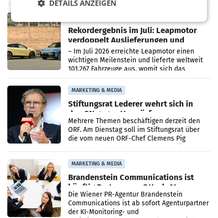
DETAILS ANZEIGEN
Bundeswettbewerbsbehörde und der
Bundeskartellanwalt
MOBILITY BUSINESS
Rekordergebnis im Juli: Leapmotor
verdoppelt Auslieferungen und
überschreitet die 100.000er-Marke
– Im Juli 2026 erreichte Leapmotor einen
wichtigen Meilenstein und lieferte weltweit
101.267 Fahrzeuge aus, womit sich das
Ergebnis gegenüber Juli 2025 mehr als
verdoppelte (+102
MARKETING & MEDIA
Stiftungsrat Lederer wehrt sich in
den SN gegen Vorwürfe
Mehrere Themen beschäftigen derzeit den
ORF. Am Dienstag soll im Stiftungsrat über
die vom neuen ORF-Chef Clemens Pig
vorgeschlagenen Besetzungen für die
Direktionen abgestimmt werden.
MARKETING & MEDIA
Brandenstein Communications ist
künftig Partner von OtterlyAI
Die Wiener PR-Agentur Brandenstein
Communications ist ab sofort Agenturpartner
der KI-Monitoring- und