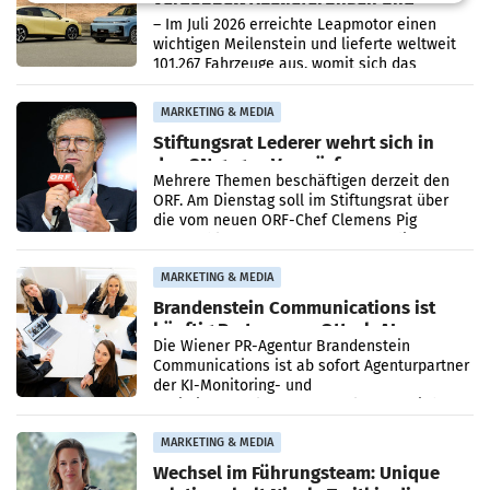
überschreitet die 100.000er-Marke
– Im Juli 2026 erreichte Leapmotor einen
wichtigen Meilenstein und lieferte weltweit
101.267 Fahrzeuge aus, womit sich das
Ergebnis gegenüber Juli 2025 mehr als
verdoppelte (+102
MARKETING & MEDIA
Stiftungsrat Lederer wehrt sich in
den SN gegen Vorwürfe
Mehrere Themen beschäftigen derzeit den
ORF. Am Dienstag soll im Stiftungsrat über
die vom neuen ORF-Chef Clemens Pig
vorgeschlagenen Besetzungen für die
Direktionen abgestimmt werden.
MARKETING & MEDIA
Brandenstein Communications ist
künftig Partner von OtterlyAI
Die Wiener PR-Agentur Brandenstein
Communications ist ab sofort Agenturpartner
der KI-Monitoring- und
Optimierungsplattform OtterlyAI. Damit baut
die Agentur ihr Leistungsportfolio
MARKETING & MEDIA
Wechsel im Führungsteam: Unique