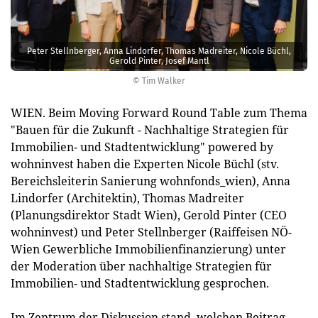
Peter Stellnberger, Anna Lindorfer, Thomas Madreiter, Nicole Büchl,
Gerold Pinter, Josef Mantl
© Tim Walker
WIEN. Beim Moving Forward Round Table zum Thema
"Bauen für die Zukunft - Nachhaltige Strategien für
Immobilien- und Stadtentwicklung" powered by
wohninvest haben die Experten Nicole Büchl (stv.
Bereichsleiterin Sanierung wohnfonds_wien), Anna
Lindorfer (Architektin), Thomas Madreiter
(Planungsdirektor Stadt Wien), Gerold Pinter (CEO
wohninvest) und Peter Stellnberger (Raiffeisen NÖ-
Wien Gewerbliche Immobilienfinanzierung) unter
der Moderation über nachhaltige Strategien für
Immobilien- und Stadtentwicklung gesprochen.
Im Zentrum der Diskussion stand, welchen Beitrag