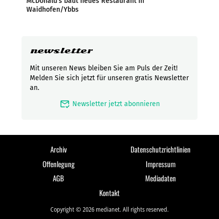
McDonald’s baut neues Restaurant in
Waidhofen/Ybbs
newsletter
Mit unseren News bleiben Sie am Puls der Zeit!
Melden Sie sich jetzt für unseren gratis Newsletter
an.
mark_email_read
Newsletter jetzt abonnieren
Archiv
Datenschutzrichtlinien
Offenlegung
Impressum
AGB
Mediadaten
Kontakt
Copyright © 2026 medianet. All rights reserved.