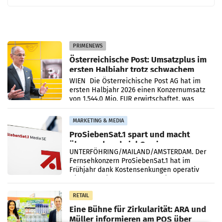
PRIMENEWS
Österreichische Post: Umsatzplus im
ersten Halbjahr trotz schwachem
Briefgeschäft
WIEN Die Österreichische Post AG hat im
ersten Halbjahr 2026 einen Konzernumsatz
von 1.544,0 Mio. EUR erwirtschaftet, was
einem Plus von 3,8 Prozent gegenüber dem
Vergleichszeitraum
MARKETING & MEDIA
ProSiebenSat.1 spart und macht
überraschend viel Gewinn
UNTERFÖHRING/MAILAND/AMSTERDAM. Der
Fernsehkonzern ProSiebenSat.1 hat im
Frühjahr dank Kostensenkungen operativ
wieder Gewinn gemacht und die
Markterwartung deutlich übertroffen.
RETAIL
Eine Bühne für Zirkularität: ARA und
Müller informieren am POS über