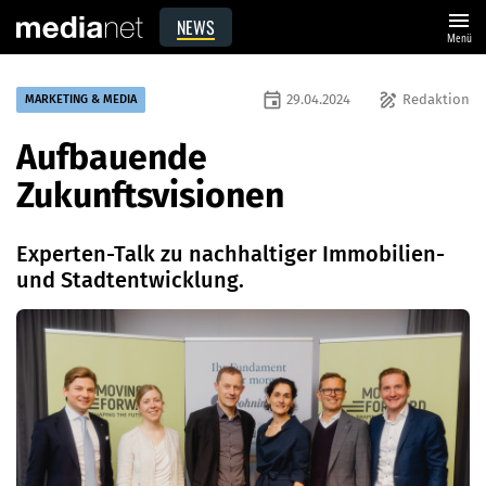
menu
NEWS
Menü
event
draw
29.04.2024
Redaktion
MARKETING & MEDIA
Aufbauende
Zukunftsvisionen
Experten-Talk zu nachhaltiger Immobilien-
und Stadtentwicklung.