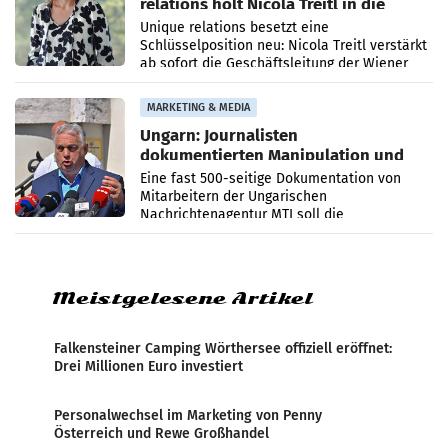
relations holt Nicola Treitl in die
Geschäftsleitung
Unique relations besetzt eine
Schlüsselposition neu: Nicola Treitl verstärkt
ab sofort die Geschäftsleitung der Wiener
PR-Agentur an der Seite von Josef Kalina und
Anna Kalina-Mahr.
MARKETING & MEDIA
Ungarn: Journalisten
dokumentierten Manipulation und
Zensur
Eine fast 500-seitige Dokumentation von
Mitarbeitern der Ungarischen
Nachrichtenagentur MTI soll die
systematische Nachrichten-Manipulation und
Zensur bei der Agentur während der Zeit
Meistgelesene Artikel
Falkensteiner Camping Wörthersee offiziell eröffnet:
Drei Millionen Euro investiert
Personalwechsel im Marketing von Penny
Österreich und Rewe Großhandel