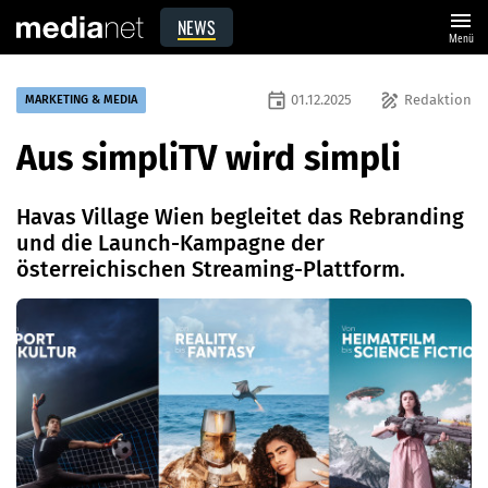
menu
NEWS
Menü
event
draw
01.12.2025
Redaktion
MARKETING & MEDIA
Aus simpliTV wird simpli
Havas Village Wien begleitet das Rebranding
und die Launch-Kampagne der
österreichischen Streaming-Plattform.