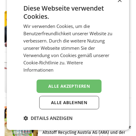
Diese Webseite verwendet
PRIMENEWS
Cookies.
Österreichische Post: Umsatzplus im
Wir verwenden Cookies, um die
ersten Halbjahr trotz schwachem
Benutzerfreundlichkeit unserer Website zu
Briefgeschäft
WIEN Die Österreichische Post AG hat im
verbessern. Durch die weitere Nutzung
ersten Halbjahr 2026 einen Konzernumsatz
von 1.544,0 Mio. EUR erwirtschaftet, was
unserer Webseite stimmen Sie der
einem Plus von 3,8 Prozent gegenüber dem
Verwendung von Cookies gemäß unserer
Vergleichszeitraum
MARKETING & MEDIA
Cookie-Richtlinie zu.
Weitere
ProSiebenSat.1 spart und macht
Informationen
überraschend viel Gewinn
UNTERFÖHRING/MAILAND/AMSTERDAM. Der
Fernsehkonzern ProSiebenSat.1 hat im
ALLE AKZEPTIEREN
Frühjahr dank Kostensenkungen operativ
wieder Gewinn gemacht und die
Markterwartung deutlich übertroffen.
ALLE ABLEHNEN
RETAIL
Eine Bühne für Zirkularität: ARA und
DETAILS ANZEIGEN
Müller informieren am POS über
Kreislauffähigkeit
Über den gesamten August hinweg rücken die
Altstoff Recycling Austria AG (ARA) und der