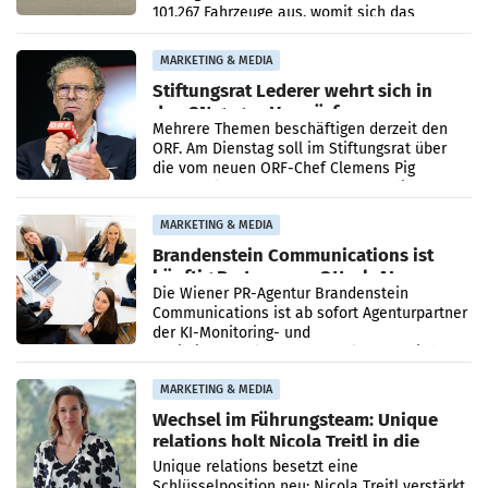
101.267 Fahrzeuge aus, womit sich das
Ergebnis gegenüber Juli 2025 mehr als
verdoppelte (+102
MARKETING & MEDIA
Stiftungsrat Lederer wehrt sich in
den SN gegen Vorwürfe
Mehrere Themen beschäftigen derzeit den
ORF. Am Dienstag soll im Stiftungsrat über
die vom neuen ORF-Chef Clemens Pig
vorgeschlagenen Besetzungen für die
Direktionen abgestimmt werden.
MARKETING & MEDIA
Brandenstein Communications ist
künftig Partner von OtterlyAI
Die Wiener PR-Agentur Brandenstein
Communications ist ab sofort Agenturpartner
der KI-Monitoring- und
Optimierungsplattform OtterlyAI. Damit baut
die Agentur ihr Leistungsportfolio
MARKETING & MEDIA
Wechsel im Führungsteam: Unique
relations holt Nicola Treitl in die
Geschäftsleitung
Unique relations besetzt eine
Schlüsselposition neu: Nicola Treitl verstärkt