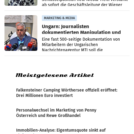
ab sofort die Geschäftsleitung der Wiener
PR-Agentur an der Seite von Josef Kalina und
Anna Kalina-Mahr.
MARKETING & MEDIA
Ungarn: Journalisten
dokumentierten Manipulation und
Zensur
Eine fast 500-seitige Dokumentation von
Mitarbeitern der Ungarischen
Nachrichtenagentur MTI soll die
systematische Nachrichten-Manipulation und
Zensur bei der Agentur während der Zeit
Meistgelesene Artikel
Falkensteiner Camping Wörthersee offiziell eröffnet:
Drei Millionen Euro investiert
Personalwechsel im Marketing von Penny
Österreich und Rewe Großhandel
Immobilien-Analyse: Eigentumsquote sinkt auf