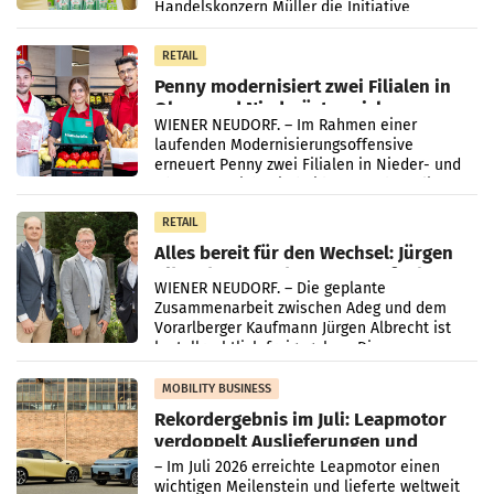
Handelskonzern Müller die Initiative
„Kreislauf-Helden“ in allen österreichischen
Müller-Filialen
RETAIL
Penny modernisiert zwei Filialen in
Ober- und Niederösterreich
WIENER NEUDORF. – Im Rahmen einer
laufenden Modernisierungsoffensive
erneuert Penny zwei Filialen in Nieder- und
Oberösterreich. Die beiden Standorte liegen
in Haag sowie im rund
RETAIL
Alles bereit für den Wechsel: Jürgen
Albrecht setzt ab 1.1.2027 auf Adeg
WIENER NEUDORF. – Die geplante
Zusammenarbeit zwischen Adeg und dem
Vorarlberger Kaufmann Jürgen Albrecht ist
kartellrechtlich freigegeben: Die
Bundeswettbewerbsbehörde und der
Bundeskartellanwalt
MOBILITY BUSINESS
Rekordergebnis im Juli: Leapmotor
verdoppelt Auslieferungen und
überschreitet die 100.000er-Marke
– Im Juli 2026 erreichte Leapmotor einen
wichtigen Meilenstein und lieferte weltweit