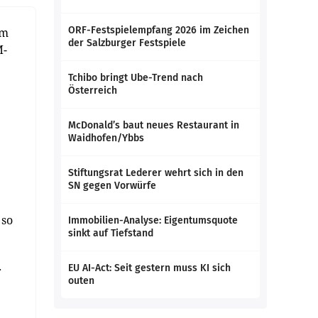
ORF-Festspielempfang 2026 im Zeichen
am
der Salzburger Festspiele
M-
Tchibo bringt Ube-Trend nach
Österreich
McDonald’s baut neues Restaurant in
Waidhofen/Ybbs
Stiftungsrat Lederer wehrt sich in den
SN gegen Vorwürfe
 so
Immobilien-Analyse: Eigentumsquote
sinkt auf Tiefstand
EU AI-Act: Seit gestern muss KI sich
r
outen