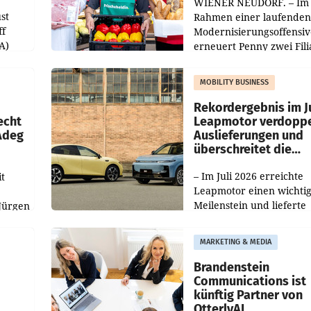
WIENER NEUDORF. – Im
st
Rahmen einer laufenden
ff
Modernisierungsoffensiv
A)
erneuert Penny zwei Fili
Nieder- und Oberösterre
slauf-
Die beiden Standorte lie
MOBILITY BUSINESS
Haag sowie im rund
ilialen
Rekordergebnis im Ju
echt
Leapmotor verdoppe
 Adeg
Auslieferungen und
überschreitet die
100.000er-Marke
– Im Juli 2026 erreichte
t
Leapmotor einen wichti
Meilenstein und lieferte
Jürgen
weltweit 101.267 Fahrze
ich
aus, womit sich das Erge
MARKETING & MEDIA
gegenüber Juli 2025 meh
örde
verdoppelte (+102
walt
Brandenstein
Communications ist
künftig Partner von
OtterlyAI