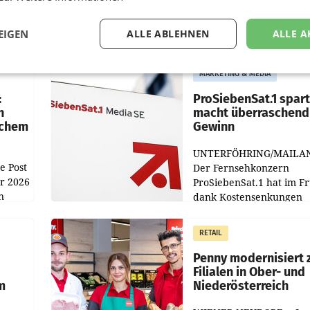
EIGEN
ALLE ABLEHNEN
ALLE A
MARKETING & MEDIA
:
ProSiebenSat.1 spar
n
macht überraschend 
achem
Gewinn
UNTERFÖHRING/MAILA
e Post
Der Fernsehkonzern
hr 2026
ProSiebenSat.1 hat im F
n
dank Kostensenkungen
operativ wieder Gewinn
m Plus
gemacht und die
RETAIL
er
Markterwartung deutlic
übertroffen.
Penny modernisiert 
Filialen in Ober- und
m
Niederösterreich