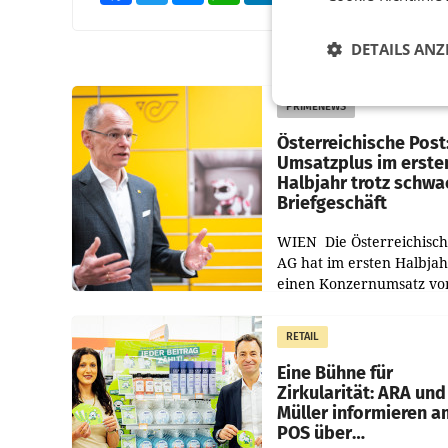
DETAILS ANZ
PRIMENEWS
Österreichische Post
Umsatzplus im erste
Halbjahr trotz schw
Briefgeschäft
WIEN Die Österreichisch
AG hat im ersten Halbja
einen Konzernumsatz vo
1.544,0 Mio. EUR
erwirtschaftet, was eine
RETAIL
von 3,8 Prozent gegenüb
dem Vergleichszeitraum
Eine Bühne für
Zirkularität: ARA und
Müller informieren a
POS über