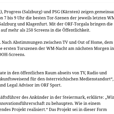
), Progress (Salzburg) und PSG (Kärnten) zeigen gemeins
von 7 bis 9 Uhr die besten Tor-Szenen der jeweils letzten W
, Salzburg und Klagenfurt. Mit der ORF-Torgala bringen die
f mehr als 250 Screens in die Öffentlichkeit.
den. Nach Abstimmungen zwischen TV und Out of Home, dem
ie ersten Torszenen der WM-Nacht am nächsten Morgen in
 OOH-Screens.
ate in den öffentlichen Raum abseits von TV, Radio und
zukunftsweisend für den österreichischen Medienstandort“,
 und Legal Advisor im ORF Sport.
äftsführer des Ankünder in der Steiermark, erklärte: „Wi
nnovationsführerschaft zu behaupten. Wie in einem
des Projekt realisiert.“ Das Projekt sei in dieser Form