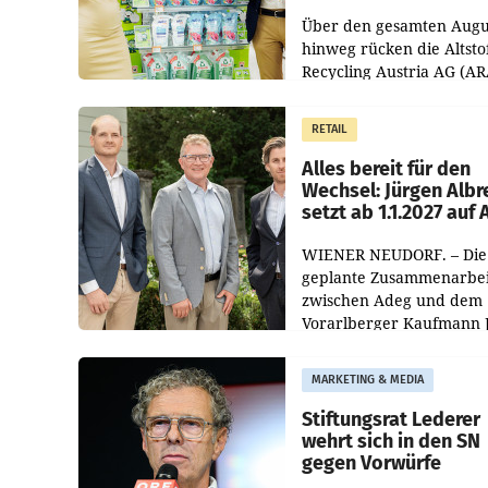
Kreislauffähigkeit
Über den gesamten Augu
hinweg rücken die Altsto
Recycling Austria AG (AR
und der Handelskonzern
Müller die Initiative „Krei
RETAIL
Helden“ in allen
österreichischen Müller-F
Alles bereit für den
Wechsel: Jürgen Albr
setzt ab 1.1.2027 auf
WIENER NEUDORF. – Die
geplante Zusammenarbei
zwischen Adeg und dem
Vorarlberger Kaufmann 
Albrecht ist kartellrechtl
freigegeben: Die
MARKETING & MEDIA
Bundeswettbewerbsbeh
und der Bundeskartellan
Stiftungsrat Lederer
wehrt sich in den SN
gegen Vorwürfe