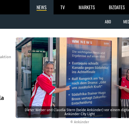
NEWS
TV
MARKETS
BIZDATES
ABO
MED
aktion
la
Dieter Weber und Claudia Stern (beide Ankünder) vor einem digit
Ankünder City Light
© Ankünder