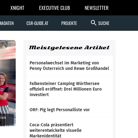
XNIGHT
EXECUTIVE CLUB
NEWSLETTER
search
IADATEN
CSR-GUIDE.AT
PROJEKTE
SUCHE
Meistgelesene Artikel
Personalwechsel im Marketing von
Penny Österreich und Rewe Großhandel
Falkensteiner Camping Wörthersee
offiziell eröffnet: Drei Millionen Euro
investiert
ORF: Pig legt Personalliste vor
alen
Coca-Cola präsentiert
weiterentwickelte visuelle
Markenidentität