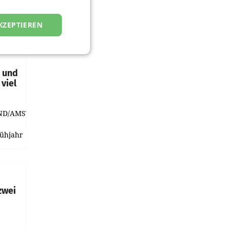
KZEPTIEREN
t und
viel
ND/AMSTERDAM.
rühjahr
h
zwei