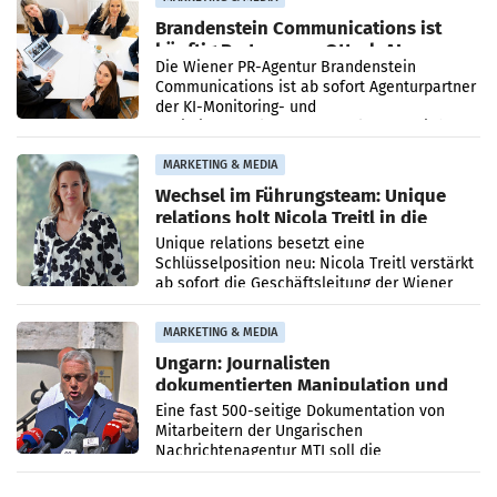
Brandenstein Communications ist
künftig Partner von OtterlyAI
Die Wiener PR-Agentur Brandenstein
Communications ist ab sofort Agenturpartner
der KI-Monitoring- und
Optimierungsplattform OtterlyAI. Damit baut
die Agentur ihr Leistungsportfolio
MARKETING & MEDIA
Wechsel im Führungsteam: Unique
relations holt Nicola Treitl in die
Geschäftsleitung
Unique relations besetzt eine
Schlüsselposition neu: Nicola Treitl verstärkt
ab sofort die Geschäftsleitung der Wiener
PR-Agentur an der Seite von Josef Kalina und
Anna Kalina-Mahr.
MARKETING & MEDIA
Ungarn: Journalisten
dokumentierten Manipulation und
Zensur
Eine fast 500-seitige Dokumentation von
Mitarbeitern der Ungarischen
Nachrichtenagentur MTI soll die
systematische Nachrichten-Manipulation und
Zensur bei der Agentur während der Zeit