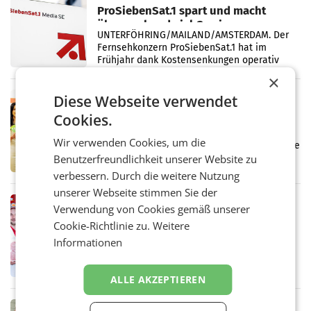
ProSiebenSat.1 spart und macht
überraschend viel Gewinn
UNTERFÖHRING/MAILAND/AMSTERDAM. Der
Fernsehkonzern ProSiebenSat.1 hat im
Frühjahr dank Kostensenkungen operativ
wieder Gewinn gemacht und die
×
Markterwartung deutlich übertroffen.
Diese Webseite verwendet
RETAIL
Eine Bühne für Zirkularität: ARA und
Cookies.
Müller informieren am POS über
Wir verwenden Cookies, um die
Kreislauffähigkeit
Über den gesamten August hinweg rücken die
Altstoff Recycling Austria AG (ARA) und der
Benutzerfreundlichkeit unserer Website zu
Handelskonzern Müller die Initiative
verbessern. Durch die weitere Nutzung
„Kreislauf-Helden“ in allen österreichischen
unserer Webseite stimmen Sie der
Müller-Filialen
RETAIL
Verwendung von Cookies gemäß unserer
Penny modernisiert zwei Filialen in
Cookie-Richtlinie zu.
Weitere
Ober- und Niederösterreich
Informationen
WIENER NEUDORF. – Im Rahmen einer
laufenden Modernisierungsoffensive
erneuert Penny zwei Filialen in Nieder- und
ALLE AKZEPTIEREN
Oberösterreich. Die beiden Standorte liegen
in Haag sowie im rund
RETAIL