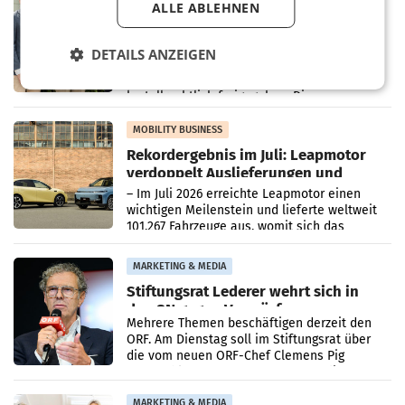
ALLE ABLEHNEN
Alles bereit für den Wechsel: Jürgen
Albrecht setzt ab 1.1.2027 auf Adeg
WIENER NEUDORF. – Die geplante
DETAILS ANZEIGEN
Zusammenarbeit zwischen Adeg und dem
Vorarlberger Kaufmann Jürgen Albrecht ist
kartellrechtlich freigegeben: Die
Bundeswettbewerbsbehörde und der
Bundeskartellanwalt
MOBILITY BUSINESS
Rekordergebnis im Juli: Leapmotor
verdoppelt Auslieferungen und
überschreitet die 100.000er-Marke
– Im Juli 2026 erreichte Leapmotor einen
wichtigen Meilenstein und lieferte weltweit
101.267 Fahrzeuge aus, womit sich das
Ergebnis gegenüber Juli 2025 mehr als
verdoppelte (+102
MARKETING & MEDIA
Stiftungsrat Lederer wehrt sich in
den SN gegen Vorwürfe
Mehrere Themen beschäftigen derzeit den
ORF. Am Dienstag soll im Stiftungsrat über
die vom neuen ORF-Chef Clemens Pig
vorgeschlagenen Besetzungen für die
Direktionen abgestimmt werden.
MARKETING & MEDIA