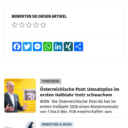
BEWERTEN SIE DIESEN ARTIKEL
Facebook
Twitter
Messenger
WhatsApp
LinkedIn
XING
Teilen
PRIMENEWS
Österreichische Post: Umsatzplus im
ersten Halbjahr trotz schwachem
Briefgeschäft
WIEN Die Österreichische Post AG hat im
ersten Halbjahr 2026 einen Konzernumsatz
von 1.544,0 Mio. EUR erwirtschaftet, was
einem Plus von 3,8 Prozent gegenüber dem
Vergleichszeitraum
MARKETING & MEDIA