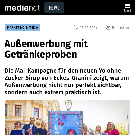
menu
NEWS
Menü
event
draw
13.05.2024
Redaktion
MARKETING & MEDIA
Außenwerbung mit
Getränkeproben
Die Mai-Kampagne für den neuen Yo ohne
Zucker-Sirup von Eckes-Granini zeigt, warum
Außenwerbung nicht nur perfekt sichtbar,
sondern auch extrem praktisch ist.