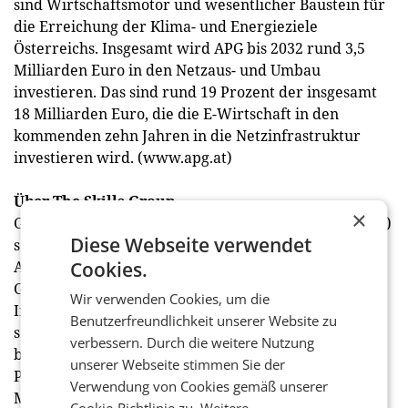
sind Wirtschaftsmotor und wesentlicher Baustein für
die Erreichung der Klima- und Energieziele
Österreichs. Insgesamt wird APG bis 2032 rund 3,5
Milliarden Euro in den Netzaus- und Umbau
investieren. Das sind rund 19 Prozent der insgesamt
18 Milliarden Euro, die die E-Wirtschaft in den
kommenden zehn Jahren in die Netzinfrastruktur
investieren wird. (www.apg.at)
Über The Skills Group
×
Gegründet 1984, zählt The Skills Group (www.skills.at)
Diese Webseite verwendet
seit beinahe 40 Jahren zu Österreichs führenden PR-
Agenturen. Skills ist spezialisiert auf die
Cookies.
Gesamtkommunikation für Unternehmen und
Wir verwenden Cookies, um die
Institutionen und auf die Umsetzung komplexer und
Benutzerfreundlichkeit unserer Website zu
sensibler Kommunikationsprojekte. Die Agentur
verbessern. Durch die weitere Nutzung
betreut Kunden wie American Express, B&C
unserer Webseite stimmen Sie der
Privatstiftung, B&C Industrieholding, EVVA, Google,
Verwendung von Cookies gemäß unserer
Mars, die Therme Wien – ein Resort der VAMED