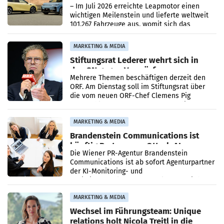
überschreitet die 100.000er-Marke
– Im Juli 2026 erreichte Leapmotor einen
wichtigen Meilenstein und lieferte weltweit
101.267 Fahrzeuge aus, womit sich das
Ergebnis gegenüber Juli 2025 mehr als
verdoppelte (+102
MARKETING & MEDIA
Stiftungsrat Lederer wehrt sich in
den SN gegen Vorwürfe
Mehrere Themen beschäftigen derzeit den
ORF. Am Dienstag soll im Stiftungsrat über
die vom neuen ORF-Chef Clemens Pig
vorgeschlagenen Besetzungen für die
Direktionen abgestimmt werden.
MARKETING & MEDIA
Brandenstein Communications ist
künftig Partner von OtterlyAI
Die Wiener PR-Agentur Brandenstein
Communications ist ab sofort Agenturpartner
der KI-Monitoring- und
Optimierungsplattform OtterlyAI. Damit baut
die Agentur ihr Leistungsportfolio
MARKETING & MEDIA
Wechsel im Führungsteam: Unique
relations holt Nicola Treitl in die