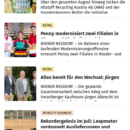
Kreislauffähigkeit
Über den gesamten August hinweg rücken die
Altstoff Recycling Austria AG (ARA) und der
Handelskonzern Müller die Initiative
„Kreislauf-Helden“ in allen österreichischen
Müller-Filialen
RETAIL
Penny modernisiert zwei Filialen in
Ober- und Niederösterreich
WIENER NEUDORF. – Im Rahmen einer
laufenden Modernisierungsoffensive
erneuert Penny zwei Filialen in Nieder- und
Oberösterreich. Die beiden Standorte liegen
in Haag sowie im rund
RETAIL
Alles bereit für den Wechsel: Jürgen
Albrecht setzt ab 1.1.2027 auf Adeg
WIENER NEUDORF. – Die geplante
Zusammenarbeit zwischen Adeg und dem
Vorarlberger Kaufmann Jürgen Albrecht ist
kartellrechtlich freigegeben: Die
Bundeswettbewerbsbehörde und der
Bundeskartellanwalt
MOBILITY BUSINESS
Rekordergebnis im Juli: Leapmotor
verdoppelt Auslieferungen und