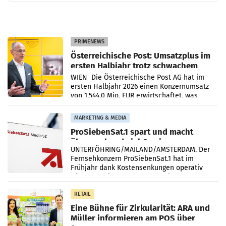
PRIMENEWS
Österreichische Post: Umsatzplus im
ersten Halbjahr trotz schwachem
Briefgeschäft
WIEN Die Österreichische Post AG hat im
ersten Halbjahr 2026 einen Konzernumsatz
von 1.544,0 Mio. EUR erwirtschaftet, was
einem Plus von 3,8 Prozent gegenüber dem
Vergleichszeitraum
MARKETING & MEDIA
ProSiebenSat.1 spart und macht
überraschend viel Gewinn
UNTERFÖHRING/MAILAND/AMSTERDAM. Der
Fernsehkonzern ProSiebenSat.1 hat im
Frühjahr dank Kostensenkungen operativ
wieder Gewinn gemacht und die
Markterwartung deutlich übertroffen.
RETAIL
Eine Bühne für Zirkularität: ARA und
Müller informieren am POS über