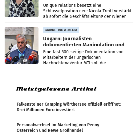
Geschäftsleitung
Unique relations besetzt eine
Schlüsselposition neu: Nicola Treitl verstärkt
ab sofort die Geschäftsleitung der Wiener
PR-Agentur an der Seite von Josef Kalina und
Anna Kalina-Mahr.
MARKETING & MEDIA
Ungarn: Journalisten
dokumentierten Manipulation und
Zensur
Eine fast 500-seitige Dokumentation von
Mitarbeitern der Ungarischen
Nachrichtenagentur MTI soll die
systematische Nachrichten-Manipulation und
Zensur bei der Agentur während der Zeit
Meistgelesene Artikel
Falkensteiner Camping Wörthersee offiziell eröffnet:
Drei Millionen Euro investiert
Personalwechsel im Marketing von Penny
Österreich und Rewe Großhandel