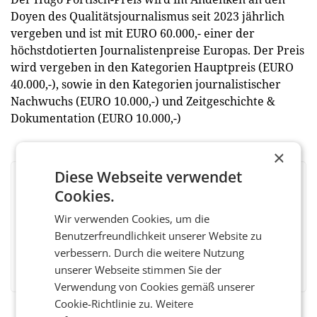
Doyen des Qualitätsjournalismus seit 2023 jährlich
vergeben und ist mit EURO 60.000,- einer der
höchstdotierten Journalistenpreise Europas. Der Preis
wird vergeben in den Kategorien Hauptpreis (EURO
40.000,-), sowie in den Kategorien journalistischer
Nachwuchs (EURO 10.000,-) und Zeitgeschichte &
Dokumentation (EURO 10.000,-)
×
Diese Webseite verwendet
BEWERTEN SIE DIESEN ARTIKEL
Cookies.
Wir verwenden Cookies, um die
Benutzerfreundlichkeit unserer Website zu
verbessern. Durch die weitere Nutzung
Facebook
Twitter
Messenger
WhatsApp
LinkedIn
XING
Teilen
unserer Webseite stimmen Sie der
Verwendung von Cookies gemäß unserer
Cookie-Richtlinie zu.
Weitere