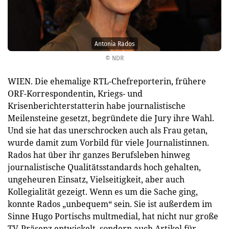
Antonia Rados
© NDR
WIEN. Die ehemalige RTL-Chefreporterin, frühere
ORF-Korrespondentin, Kriegs- und
Krisenberichterstatterin habe journalistische
Meilensteine gesetzt, begründete die Jury ihre Wahl.
Und sie hat das unerschrocken auch als Frau getan,
wurde damit zum Vorbild für viele Journalistinnen.
Rados hat über ihr ganzes Berufsleben hinweg
journalistische Qualitätsstandards hoch gehalten,
ungeheuren Einsatz, Vielseitigkeit, aber auch
Kollegialität gezeigt. Wenn es um die Sache ging,
konnte Rados „unbequem“ sein. Sie ist außerdem im
Sinne Hugo Portischs multmedial, hat nicht nur große
TV-Präsenz entwickelt, sondern auch Artikel für