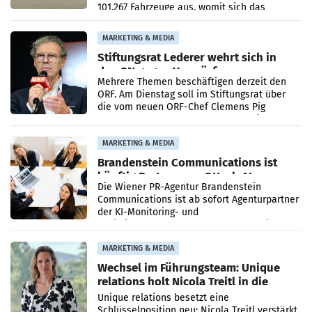
101.267 Fahrzeuge aus, womit sich das
Ergebnis gegenüber Juli 2025 mehr als
verdoppelte (+102
MARKETING & MEDIA
Stiftungsrat Lederer wehrt sich in
den SN gegen Vorwürfe
Mehrere Themen beschäftigen derzeit den
ORF. Am Dienstag soll im Stiftungsrat über
die vom neuen ORF-Chef Clemens Pig
vorgeschlagenen Besetzungen für die
Direktionen abgestimmt werden.
MARKETING & MEDIA
Brandenstein Communications ist
künftig Partner von OtterlyAI
Die Wiener PR-Agentur Brandenstein
Communications ist ab sofort Agenturpartner
der KI-Monitoring- und
Optimierungsplattform OtterlyAI. Damit baut
die Agentur ihr Leistungsportfolio
MARKETING & MEDIA
Wechsel im Führungsteam: Unique
relations holt Nicola Treitl in die
Geschäftsleitung
Unique relations besetzt eine
Schlüsselposition neu: Nicola Treitl verstärkt