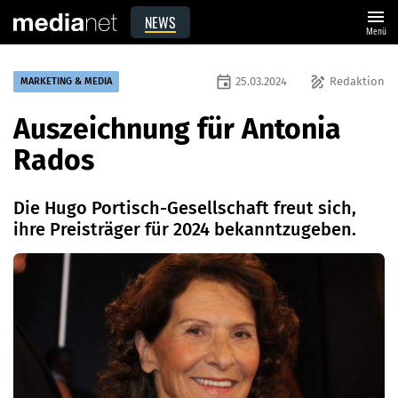
menu
NEWS
Menü
event
draw
25.03.2024
Redaktion
MARKETING & MEDIA
Auszeichnung für Antonia
Rados
Die Hugo Portisch-Gesellschaft freut sich,
ihre Preisträger für 2024 bekanntzugeben.