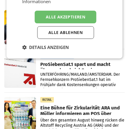
Informationen
PRIMENEWS
ALLE AKZEPTIEREN
Österreichische Post: Umsatzplus im
ersten Halbjahr trotz schwachem
Briefgeschäft
ALLE ABLEHNEN
WIEN Die Österreichische Post AG hat im
ersten Halbjahr 2026 einen Konzernumsatz
von 1.544,0 Mio. EUR erwirtschaftet, was
DETAILS ANZEIGEN
einem Plus von 3,8 Prozent gegenüber dem
Vergleichszeitraum
MARKETING & MEDIA
ProSiebenSat.1 spart und macht
überraschend viel Gewinn
UNTERFÖHRING/MAILAND/AMSTERDAM. Der
Fernsehkonzern ProSiebenSat.1 hat im
Frühjahr dank Kostensenkungen operativ
wieder Gewinn gemacht und die
Markterwartung deutlich übertroffen.
RETAIL
Eine Bühne für Zirkularität: ARA und
Müller informieren am POS über
Kreislauffähigkeit
Über den gesamten August hinweg rücken die
Altstoff Recycling Austria AG (ARA) und der