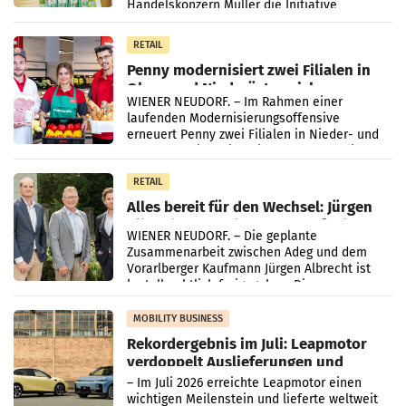
Handelskonzern Müller die Initiative
„Kreislauf-Helden“ in allen österreichischen
Müller-Filialen
RETAIL
Penny modernisiert zwei Filialen in
Ober- und Niederösterreich
WIENER NEUDORF. – Im Rahmen einer
laufenden Modernisierungsoffensive
erneuert Penny zwei Filialen in Nieder- und
Oberösterreich. Die beiden Standorte liegen
in Haag sowie im rund
RETAIL
Alles bereit für den Wechsel: Jürgen
Albrecht setzt ab 1.1.2027 auf Adeg
WIENER NEUDORF. – Die geplante
Zusammenarbeit zwischen Adeg und dem
Vorarlberger Kaufmann Jürgen Albrecht ist
kartellrechtlich freigegeben: Die
Bundeswettbewerbsbehörde und der
Bundeskartellanwalt
MOBILITY BUSINESS
Rekordergebnis im Juli: Leapmotor
verdoppelt Auslieferungen und
überschreitet die 100.000er-Marke
– Im Juli 2026 erreichte Leapmotor einen
wichtigen Meilenstein und lieferte weltweit