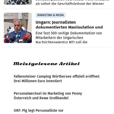
ab sofort die Geschäftsleitung der Wiener
PR-Agentur an der Seite von Josef Kalina und
Anna Kalina-Mahr.
MARKETING & MEDIA
Ungarn: Journalisten
dokumentierten Manipulation und
Zensur
Eine fast 500-seitige Dokumentation von
Mitarbeitern der Ungarischen
Nachrichtenagentur MTI soll die
systematische Nachrichten-Manipulation und
Zensur bei der Agentur während der Zeit
Meistgelesene Artikel
Falkensteiner Camping Wörthersee offiziell eröffnet:
Drei Millionen Euro investiert
Personalwechsel im Marketing von Penny
Österreich und Rewe Großhandel
ORF: Pig legt Personalliste vor