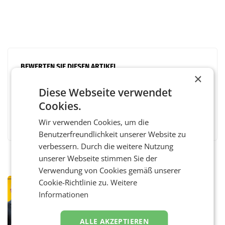
BEWERTEN SIE DIESEN ARTIKEL
×
Diese Webseite verwendet
Cookies.
Facebook
Twitter
Messenger
WhatsApp
LinkedIn
XING
Teilen
Wir verwenden Cookies, um die
Benutzerfreundlichkeit unserer Website zu
verbessern. Durch die weitere Nutzung
unserer Webseite stimmen Sie der
Verwendung von Cookies gemäß unserer
Cookie-Richtlinie zu.
Weitere
PRIMENEWS
Informationen
Österreichische Post: Umsatzplus im
ersten Halbjahr trotz schwachem
Briefgeschäft
WIEN Die Österreichische Post AG hat im
ALLE AKZEPTIEREN