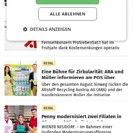
ersten Halbjahr 2026 einen Konzernumsatz
von 1.544,0 Mio. EUR erwirtschaftet, was
einem Plus von 3,8 Prozent gegenüber dem
ALLE ABLEHNEN
Vergleichszeitraum
MARKETING & MEDIA
ProSiebenSat.1 spart und macht
DETAILS ANZEIGEN
überraschend viel Gewinn
UNTERFÖHRING/MAILAND/AMSTERDAM. Der
Fernsehkonzern ProSiebenSat.1 hat im
Frühjahr dank Kostensenkungen operativ
wieder Gewinn gemacht und die
Markterwartung deutlich übertroffen.
RETAIL
Eine Bühne für Zirkularität: ARA und
Müller informieren am POS über
Kreislauffähigkeit
Über den gesamten August hinweg rücken die
Altstoff Recycling Austria AG (ARA) und der
Handelskonzern Müller die Initiative
„Kreislauf-Helden“ in allen österreichischen
Müller-Filialen
RETAIL
Penny modernisiert zwei Filialen in
Ober- und Niederösterreich
WIENER NEUDORF. – Im Rahmen einer
laufenden Modernisierungsoffensive