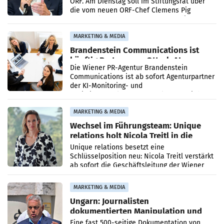
ORF. Am Dienstag soll im Stiftungsrat über
die vom neuen ORF-Chef Clemens Pig
vorgeschlagenen Besetzungen für die
Direktionen abgestimmt werden.
MARKETING & MEDIA
Brandenstein Communications ist
künftig Partner von OtterlyAI
Die Wiener PR-Agentur Brandenstein
Communications ist ab sofort Agenturpartner
der KI-Monitoring- und
Optimierungsplattform OtterlyAI. Damit baut
die Agentur ihr Leistungsportfolio
MARKETING & MEDIA
Wechsel im Führungsteam: Unique
relations holt Nicola Treitl in die
Geschäftsleitung
Unique relations besetzt eine
Schlüsselposition neu: Nicola Treitl verstärkt
ab sofort die Geschäftsleitung der Wiener
PR-Agentur an der Seite von Josef Kalina und
Anna Kalina-Mahr.
MARKETING & MEDIA
Ungarn: Journalisten
dokumentierten Manipulation und
Zensur
Eine fast 500-seitige Dokumentation von