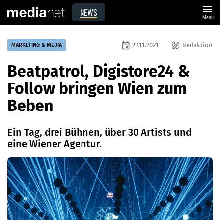
menu
NEWS
Menü
event
draw
22.11.2021
Redaktion
MARKETING & MEDIA
Beatpatrol, Digistore24 &
Follow bringen Wien zum
Beben
Ein Tag, drei Bühnen, über 30 Artists und
eine Wiener Agentur.