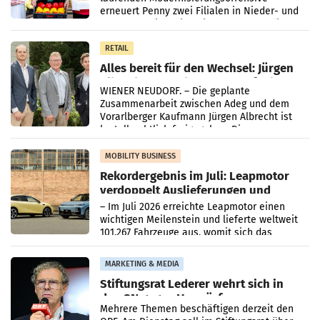
erneuert Penny zwei Filialen in Nieder- und
Oberösterreich. Die beiden Standorte liegen
in Haag sowie im rund
RETAIL
Alles bereit für den Wechsel: Jürgen
Albrecht setzt ab 1.1.2027 auf Adeg
WIENER NEUDORF. – Die geplante
Zusammenarbeit zwischen Adeg und dem
Vorarlberger Kaufmann Jürgen Albrecht ist
kartellrechtlich freigegeben: Die
Bundeswettbewerbsbehörde und der
Bundeskartellanwalt
MOBILITY BUSINESS
Rekordergebnis im Juli: Leapmotor
verdoppelt Auslieferungen und
überschreitet die 100.000er-Marke
– Im Juli 2026 erreichte Leapmotor einen
wichtigen Meilenstein und lieferte weltweit
101.267 Fahrzeuge aus, womit sich das
Ergebnis gegenüber Juli 2025 mehr als
verdoppelte (+102
MARKETING & MEDIA
Stiftungsrat Lederer wehrt sich in
den SN gegen Vorwürfe
Mehrere Themen beschäftigen derzeit den