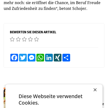
mehr noch: sie eröffnet die Chance, im Beruf Freude
und Zufriedenheit zu finden“, betont Schojer.
BEWERTEN SIE DIESEN ARTIKEL
Facebook
Twitter
Messenger
WhatsApp
LinkedIn
XING
Teilen
RETAIL
×
Eine Bühne für Zirkularität: ARA und
Diese Webseite verwendet
Müller informieren am POS über
Cookies.
Kreislauffähigkeit
Über den gesamten August hinweg rücken die