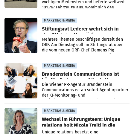
wichtigen Meilenstein und lieferte weltweit
101.267 Fahrzeuge aus, womit sich das
Ergebnis gegenüber Juli 2025 mehr als
verdoppelte (+102
MARKETING & MEDIA
Stiftungsrat Lederer wehrt sich in
den SN gegen Vorwürfe
Mehrere Themen beschäftigen derzeit den
ORF. Am Dienstag soll im Stiftungsrat über
die vom neuen ORF-Chef Clemens Pig
vorgeschlagenen Besetzungen für die
Direktionen abgestimmt werden.
MARKETING & MEDIA
Brandenstein Communications ist
künftig Partner von OtterlyAI
Die Wiener PR-Agentur Brandenstein
Communications ist ab sofort Agenturpartner
der KI-Monitoring- und
Optimierungsplattform OtterlyAI. Damit baut
die Agentur ihr Leistungsportfolio
MARKETING & MEDIA
Wechsel im Führungsteam: Unique
relations holt Nicola Treitl in die
Geschäftsleitung
Unique relations besetzt eine