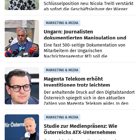
Schlüsselposition neu: Nicola Treitl verstärkt
ab sofort die Geschäftsleitung der Wiener
PR-Agentur an der Seite von Josef Kalina und
Anna Kalina-Mahr.
MARKETING & MEDIA
Ungarn: Journalisten
dokumentierten Manipulation und
Zensur
Eine fast 500-seitige Dokumentation von
Mitarbeitern der Ungarischen
Nachrichtenagentur MTI soll die
systematische Nachrichten-Manipulation und
Zensur bei der Agentur während der Zeit
MARKETING & MEDIA
Magenta Telekom erhöht
Investitionen trotz leichtem
Umsatzrückgang
Der anhaltende Druck auf den Digitalstandort
Österreich spiegelt sich in den aktuellen
Zahlen von Magenta Telekom wider. In den
ersten sechs Monaten des laufenden Jahres
verzeichnete
MARKETING & MEDIA
Studie zur Medienpräsenz: Wie
Österreichs ATX-Unternehmen
international wahrgenommen