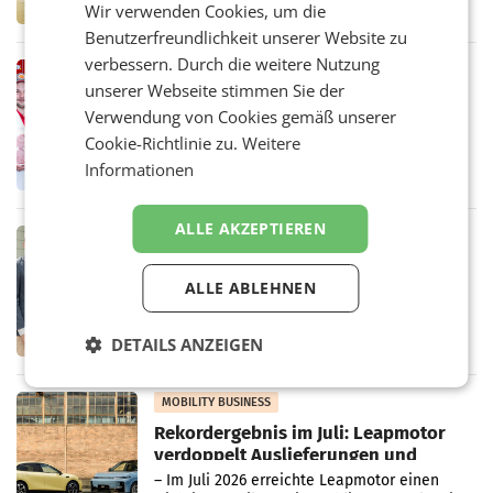
Altstoff Recycling Austria AG (ARA) und der
Wir verwenden Cookies, um die
Handelskonzern Müller die Initiative
Benutzerfreundlichkeit unserer Website zu
„Kreislauf-Helden“ in allen österreichischen
Müller-Filialen
verbessern. Durch die weitere Nutzung
RETAIL
unserer Webseite stimmen Sie der
Penny modernisiert zwei Filialen in
Verwendung von Cookies gemäß unserer
Ober- und Niederösterreich
WIENER NEUDORF. – Im Rahmen einer
Cookie-Richtlinie zu.
Weitere
laufenden Modernisierungsoffensive
Informationen
erneuert Penny zwei Filialen in Nieder- und
Oberösterreich. Die beiden Standorte liegen
in Haag sowie im rund
ALLE AKZEPTIEREN
RETAIL
Alles bereit für den Wechsel: Jürgen
Albrecht setzt ab 1.1.2027 auf Adeg
ALLE ABLEHNEN
WIENER NEUDORF. – Die geplante
Zusammenarbeit zwischen Adeg und dem
Vorarlberger Kaufmann Jürgen Albrecht ist
DETAILS ANZEIGEN
kartellrechtlich freigegeben: Die
Bundeswettbewerbsbehörde und der
Bundeskartellanwalt
MOBILITY BUSINESS
Rekordergebnis im Juli: Leapmotor
verdoppelt Auslieferungen und
überschreitet die 100.000er-Marke
– Im Juli 2026 erreichte Leapmotor einen