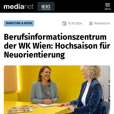
menu
NEWS
Menü
event
draw
10.10.2024
Redaktion
MARKETING & MEDIA
Berufsinformationszentrum
der WK Wien: Hochsaison für
Neuorientierung