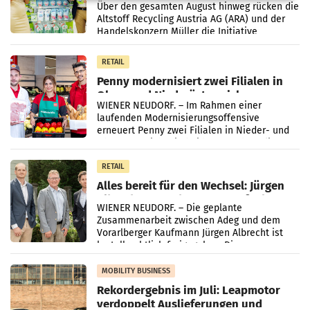
Kreislauffähigkeit
Über den gesamten August hinweg rücken die
Altstoff Recycling Austria AG (ARA) und der
Handelskonzern Müller die Initiative
„Kreislauf-Helden“ in allen österreichischen
Müller-Filialen
RETAIL
Penny modernisiert zwei Filialen in
Ober- und Niederösterreich
WIENER NEUDORF. – Im Rahmen einer
laufenden Modernisierungsoffensive
erneuert Penny zwei Filialen in Nieder- und
Oberösterreich. Die beiden Standorte liegen
in Haag sowie im rund
RETAIL
Alles bereit für den Wechsel: Jürgen
Albrecht setzt ab 1.1.2027 auf Adeg
WIENER NEUDORF. – Die geplante
Zusammenarbeit zwischen Adeg und dem
Vorarlberger Kaufmann Jürgen Albrecht ist
kartellrechtlich freigegeben: Die
Bundeswettbewerbsbehörde und der
Bundeskartellanwalt
MOBILITY BUSINESS
Rekordergebnis im Juli: Leapmotor
verdoppelt Auslieferungen und