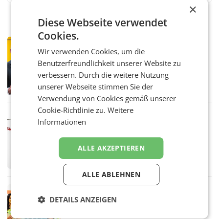
×
Diese Webseite verwendet
Cookies.
PRIMENEWS
Wir verwenden Cookies, um die
Österreichische Post: Umsatzplus im
Benutzerfreundlichkeit unserer Website zu
ersten Halbjahr trotz schwachem
Briefgeschäft
verbessern. Durch die weitere Nutzung
WIEN Die Österreichische Post AG hat im
ersten Halbjahr 2026 einen Konzernumsatz
unserer Webseite stimmen Sie der
von 1.544,0 Mio. EUR erwirtschaftet, was
Verwendung von Cookies gemäß unserer
einem Plus von 3,8 Prozent gegenüber dem
Cookie-Richtlinie zu.
Weitere
Vergleichszeitraum
MARKETING & MEDIA
Informationen
ProSiebenSat.1 spart und macht
überraschend viel Gewinn
UNTERFÖHRING/MAILAND/AMSTERDAM. Der
ALLE AKZEPTIEREN
Fernsehkonzern ProSiebenSat.1 hat im
Frühjahr dank Kostensenkungen operativ
wieder Gewinn gemacht und die
ALLE ABLEHNEN
Markterwartung deutlich übertroffen.
RETAIL
DETAILS ANZEIGEN
Eine Bühne für Zirkularität: ARA und
Müller informieren am POS über