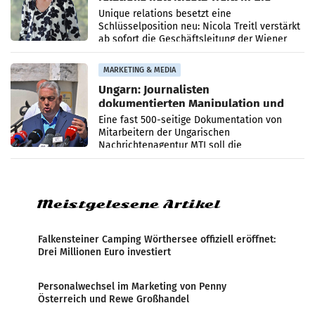
Geschäftsleitung
Unique relations besetzt eine
Schlüsselposition neu: Nicola Treitl verstärkt
ab sofort die Geschäftsleitung der Wiener
PR-Agentur an der Seite von Josef Kalina und
Anna Kalina-Mahr.
MARKETING & MEDIA
Ungarn: Journalisten
dokumentierten Manipulation und
Zensur
Eine fast 500-seitige Dokumentation von
Mitarbeitern der Ungarischen
Nachrichtenagentur MTI soll die
systematische Nachrichten-Manipulation und
Zensur bei der Agentur während der Zeit
Meistgelesene Artikel
Falkensteiner Camping Wörthersee offiziell eröffnet:
Drei Millionen Euro investiert
Personalwechsel im Marketing von Penny
Österreich und Rewe Großhandel