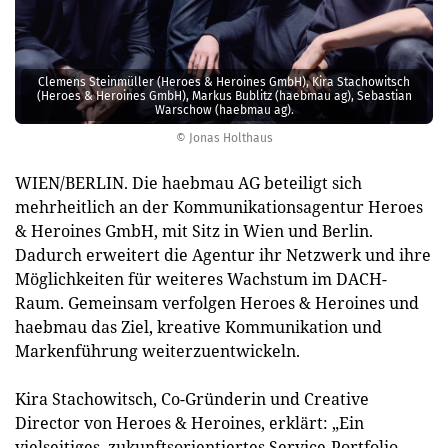
Clemens Steinmüller (Heroes & Heroines GmbH), Kira Stachowitsch
(Heroes & Heroines GmbH), Markus Bublitz (haebmau ag), Sebastian
Warschow (haebmau ag).
© Jonas Holthaus
WIEN/BERLIN. Die haebmau AG beteiligt sich
mehrheitlich an der Kommunikationsagentur Heroes
& Heroines GmbH, mit Sitz in Wien und Berlin.
Dadurch erweitert die Agentur ihr Netzwerk und ihre
Möglichkeiten für weiteres Wachstum im DACH-
Raum. Gemeinsam verfolgen Heroes & Heroines und
haebmau das Ziel, kreative Kommunikation und
Markenführung weiterzuentwickeln.
Kira Stachowitsch, Co-Gründerin und Creative
Director von Heroes & Heroines, erklärt: „Ein
vielseitiges, zukunftsorientiertes Service-Portfolio