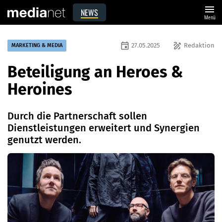
menu
NEWS
Menü
event
draw
27.05.2025
Redaktion
MARKETING & MEDIA
Beteiligung an Heroes &
Heroines
Durch die Partnerschaft sollen
Dienstleistungen erweitert und Synergien
genutzt werden.