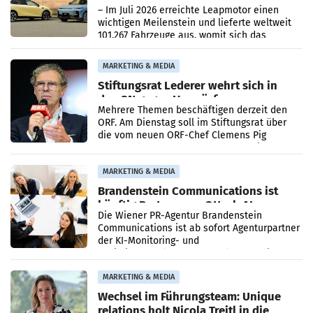
überschreitet die 100.000er-Marke
– Im Juli 2026 erreichte Leapmotor einen
wichtigen Meilenstein und lieferte weltweit
101.267 Fahrzeuge aus, womit sich das
Ergebnis gegenüber Juli 2025 mehr als
verdoppelte (+102
MARKETING & MEDIA
Stiftungsrat Lederer wehrt sich in
den SN gegen Vorwürfe
Mehrere Themen beschäftigen derzeit den
ORF. Am Dienstag soll im Stiftungsrat über
die vom neuen ORF-Chef Clemens Pig
vorgeschlagenen Besetzungen für die
Direktionen abgestimmt werden.
MARKETING & MEDIA
Brandenstein Communications ist
künftig Partner von OtterlyAI
Die Wiener PR-Agentur Brandenstein
Communications ist ab sofort Agenturpartner
der KI-Monitoring- und
Optimierungsplattform OtterlyAI. Damit baut
die Agentur ihr Leistungsportfolio
MARKETING & MEDIA
Wechsel im Führungsteam: Unique
relations holt Nicola Treitl in die