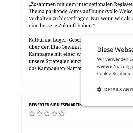
„Zusammen mit dem internationalen Regisseu
Thema parkende Autos auf humorvolle Weise ü
Verhalten zu hinterfragen. Nur wenn wir als
eine bessere Zukunft haben.“
Katharina Luger, Geschäftsführerin von der T
über den Etat-Gewinn Bolt Österreich und kon
Diese Webse
Kampagne mit einer wertvollen Message produ
Wir verwenden Co
unsere Strategien einzubeziehen. Wenn ein Aut
weitere Nutzung 
das Kampagnen-Narrativ.“
Cookie-Richtlinie
DETAILS ANZ
BEWERTEN SIE DIESEN ARTIKEL