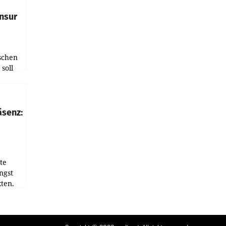
nsur
schen
soll
chten-
 bei
r Zeit
äsenz:
den
te
ngst
ten.