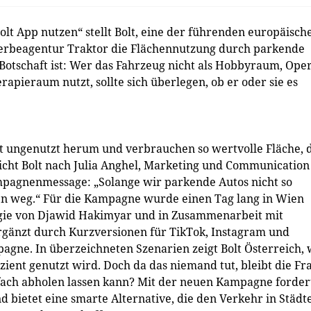
t App nutzen“ stellt Bolt, eine der führenden europäisch
erbeagentur Traktor die Flächennutzung durch parkende
Botschaft ist: Wer das Fahrzeug nicht als Hobbyraum, Oper
pieraum nutzt, sollte sich überlegen, ob er oder sie es
eit ungenutzt herum und verbrauchen so wertvolle Fläche, 
icht Bolt nach Julia Anghel, Marketing und Communication
mpagnenmessage: „Solange wir parkende Autos nicht so
en weg.“ Für die Kampagne wurde einen Tag lang in Wien
Regie von Djawid Hakimyar und in Zusammenarbeit mit
ergänzt durch Kurzversionen für TikTok, Instagram und
agne. In überzeichneten Szenarien zeigt Bolt Österreich,
zient genutzt wird. Doch da das niemand tut, bleibt die Fr
fach abholen lassen kann? Mit der neuen Kampagne forder
nd bietet eine smarte Alternative, die den Verkehr in Städt