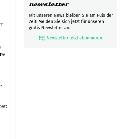
newsletter
Mit unseren News bleiben Sie am Puls der
Zeit! Melden Sie sich jetzt für unseren
ur
gratis Newsletter an.
mark_email_read
Newsletter jetzt abonnieren
m
ere
,
r
tet: