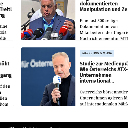
ue
dokumentierten
Treitl
Manipulation und Ze
ung
Eine fast 500-seitige
eine
Dokumentation von
cola
Mitarbeitern der Ungari
 die
Nachrichtenagentur MTI 
ener
die systematische Nachri
von
Manipulation und Zensur
MARKETING & MEDIA
lina-
der Agentur während de
höht
Studie zur Medienpr
Wie Österreichs ATX-
kgang
Unternehmen
international
f den
wahrgenommen wer
Österreichs börsennotier
h
Unternehmen agieren lä
llen
auf internationalen Märk
ekom
Eine neue internationale
hs
Medienresonanzanalyse
ahres
untersucht die weltweite
Berichterstattung über