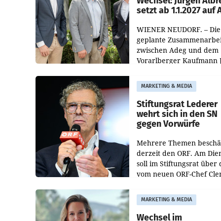
Wechsel: Jürgen Albr
setzt ab 1.1.2027 auf
WIENER NEUDORF. – Die
geplante Zusammenarbei
zwischen Adeg und dem
Vorarlberger Kaufmann 
Albrecht ist kartellrechtl
freigegeben: Die
MARKETING & MEDIA
Bundeswettbewerbsbeh
und der Bundeskartellan
Stiftungsrat Lederer
wehrt sich in den SN
gegen Vorwürfe
Mehrere Themen beschä
derzeit den ORF. Am Die
soll im Stiftungsrat über 
vom neuen ORF-Chef Cl
Pig vorgeschlagenen
Besetzungen für die
MARKETING & MEDIA
Direktionen abgestimmt
werden.
Wechsel im