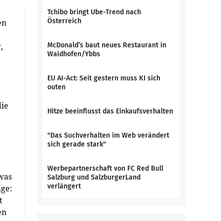
Tchibo bringt Ube-Trend nach
Österreich
en
,
McDonald’s baut neues Restaurant in
Waidhofen/Ybbs
EU AI-Act: Seit gestern muss KI sich
outen
die
Hitze beeinflusst das Einkaufsverhalten
"Das Suchverhalten im Web verändert
sich gerade stark"
Werbepartnerschaft von FC Red Bull
 was
Salzburg und SalzburgerLand
verlängert
age:
t
en