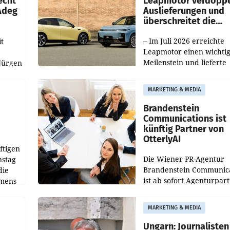
echt
Leapmotor verdoppe
 Adeg
Auslieferungen und
überschreitet die
100.000er-Marke
– Im Juli 2026 erreichte
t
Leapmotor einen wichti
Meilenstein und lieferte
Jürgen
weltweit 101.267 Fahrze
ich
aus, womit sich das Erge
MARKETING & MEDIA
gegenüber Juli 2025 meh
örde
verdoppelte (+102
walt
Brandenstein
Communications ist
künftig Partner von
OtterlyAI
ftigen
Die Wiener PR-Agentur
nstag
Brandenstein Communica
die
ist ab sofort Agenturpar
emens
der KI-Monitoring- und
Optimierungsplattform
MARKETING & MEDIA
OtterlyAI. Damit baut di
Agentur ihr Leistungspor
Ungarn: Journalisten