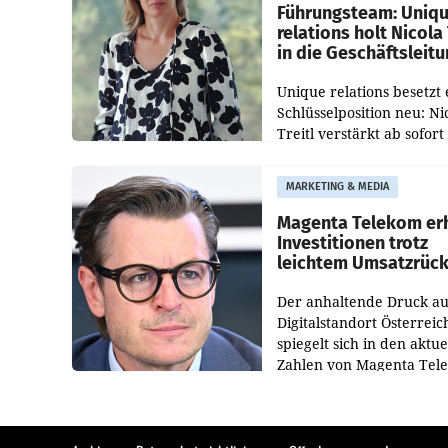
Führungsteam: Uniq
relations holt Nicola 
in die Geschäftsleit
Unique relations besetzt 
Schlüsselposition neu: Ni
Treitl verstärkt ab sofort
Geschäftsleitung der Wi
PR-Agentur an der Seite 
MARKETING & MEDIA
Josef Kalina und Anna Ka
Mahr.
Magenta Telekom er
Investitionen trotz
leichtem Umsatzrüc
Der anhaltende Druck au
Digitalstandort Österreic
spiegelt sich in den aktue
Zahlen von Magenta Tel
wider. In den ersten sec
Monaten des laufenden J
verzeichnete