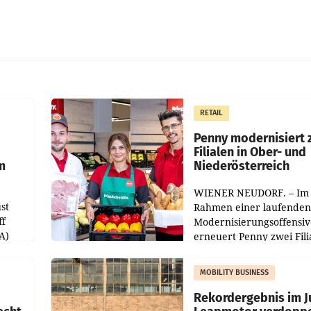
RETAIL
Penny modernisiert 
Filialen in Ober- und
m
Niederösterreich
WIENER NEUDORF. – Im
st
Rahmen einer laufenden
ff
Modernisierungsoffensiv
A)
erneuert Penny zwei Fili
Nieder- und Oberösterre
slauf-
Die beiden Standorte lie
MOBILITY BUSINESS
Haag sowie im rund
ilialen
Rekordergebnis im Ju