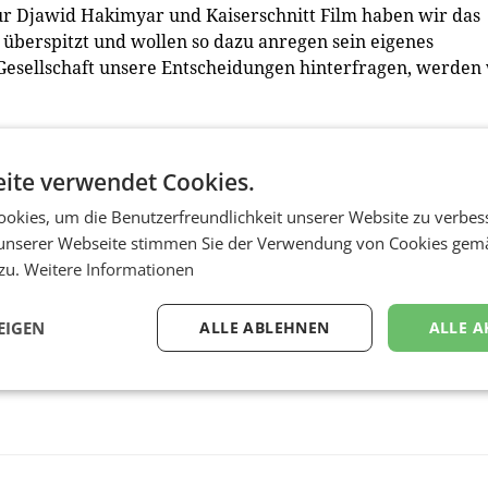
r Djawid Hakimyar und Kaiserschnitt Film haben wir das
berspitzt und wollen so dazu anregen sein eigenes
 Gesellschaft unsere Entscheidungen hinterfragen, werden
raktor Werbeagentur, führt weiter aus: „Wir freuen uns s
nten mit dieser ersten Zusammenarbeit bereits eine tolle
ite verwendet Cookies.
zieren. Als Kreativagentur legen wir Wert darauf, Fakten
okies, um die Benutzerfreundlichkeit unserer Website zu verbes
o zum Beispiel 95 Prozent der Zeit parkt, liefert das bere
unserer Webseite stimmen Sie der Verwendung von Cookies gem
 zu.
Weitere Informationen
EIGEN
ALLE ABLEHNEN
ALLE A