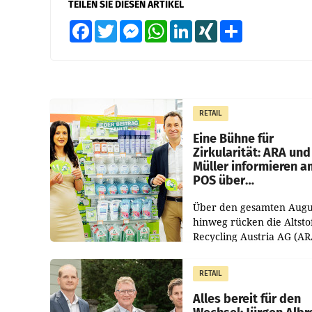
TEILEN SIE DIESEN ARTIKEL
Facebook
Twitter
Messenger
WhatsApp
LinkedIn
XING
Teilen
RETAIL
Eine Bühne für
Zirkularität: ARA und
Müller informieren a
POS über
Kreislauffähigkeit
Über den gesamten Augu
hinweg rücken die Altsto
Recycling Austria AG (AR
und der Handelskonzern
Müller die Initiative „Krei
RETAIL
Helden“ in allen
österreichischen Müller-F
Alles bereit für den