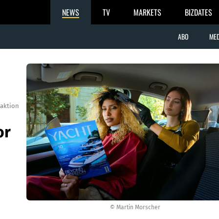
NEWS
TV
MARKETS
BIZDATES
ABO
MED
aktion
or
© Martin Morscher