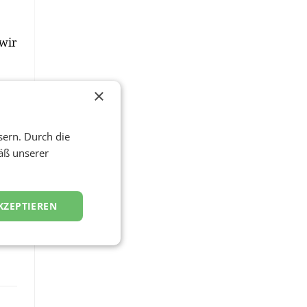
 wir
ehr
×
 in
sern. Durch die
its
äß unserer
KZEPTIEREN