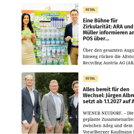
1.544,0 Mio. EUR
erwirtschaftet, was eine
RETAIL
von 3,8 Prozent gegenüb
dem Vergleichszeitraum
Eine Bühne für
Zirkularität: ARA und
Müller informieren a
POS über
Kreislauffähigkeit
Über den gesamten Augu
hinweg rücken die Altsto
Recycling Austria AG (AR
und der Handelskonzern
Müller die Initiative „Krei
RETAIL
Helden“ in allen
österreichischen Müller-F
Alles bereit für den
Wechsel: Jürgen Albr
setzt ab 1.1.2027 auf
WIENER NEUDORF. – Die
geplante Zusammenarbei
zwischen Adeg und dem
Vorarlberger Kaufmann 