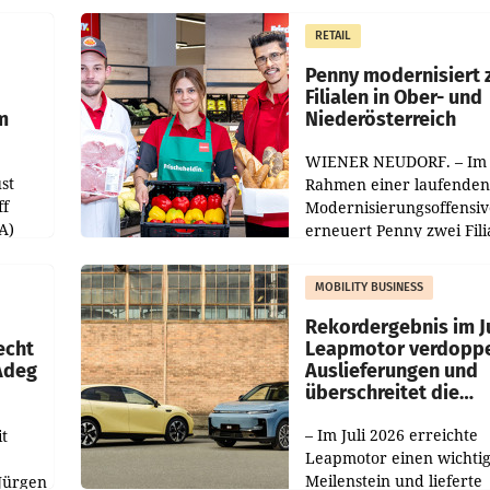
operativ wieder Gewinn
m Plus
gemacht und die
RETAIL
er
Markterwartung deutlic
übertroffen.
Penny modernisiert 
Filialen in Ober- und
m
Niederösterreich
WIENER NEUDORF. – Im
st
Rahmen einer laufenden
ff
Modernisierungsoffensiv
A)
erneuert Penny zwei Fili
Nieder- und Oberösterre
slauf-
Die beiden Standorte lie
MOBILITY BUSINESS
Haag sowie im rund
ilialen
Rekordergebnis im Ju
echt
Leapmotor verdoppe
 Adeg
Auslieferungen und
überschreitet die
100.000er-Marke
– Im Juli 2026 erreichte
t
Leapmotor einen wichti
Meilenstein und lieferte
Jürgen