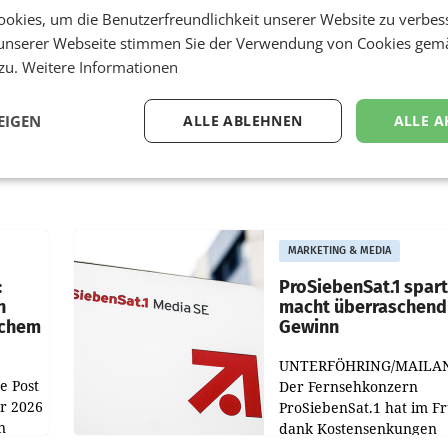
okies, um die Benutzerfreundlichkeit unserer Website zu verbes
unserer Webseite stimmen Sie der Verwendung von Cookies gem
 zu.
Weitere Informationen
EIGEN
ALLE ABLEHNEN
ALLE A
MARKETING & MEDIA
:
ProSiebenSat.1 spar
n
macht überraschend 
achem
Gewinn
UNTERFÖHRING/MAILA
e Post
Der Fernsehkonzern
hr 2026
ProSiebenSat.1 hat im F
n
dank Kostensenkungen