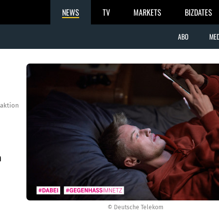
NEWS
TV
MARKETS
BIZDATES
ABO
MED
aktion
m
© Deutsche Telekom