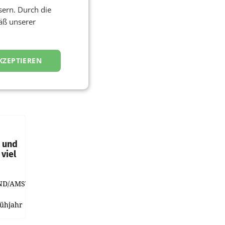
sern. Durch die
äß unserer
KZEPTIEREN
t und
viel
ND/AMSTERDAM.
rühjahr