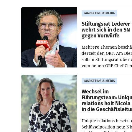
Albrecht ist kartellrechtl
freigegeben: Die
MARKETING & MEDIA
Bundeswettbewerbsbeh
und der Bundeskartellan
Stiftungsrat Lederer
wehrt sich in den SN
gegen Vorwürfe
Mehrere Themen beschä
derzeit den ORF. Am Die
soll im Stiftungsrat über 
vom neuen ORF-Chef Cl
Pig vorgeschlagenen
Besetzungen für die
MARKETING & MEDIA
Direktionen abgestimmt
werden.
Wechsel im
Führungsteam: Uniq
relations holt Nicola 
in die Geschäftsleit
Unique relations besetzt 
Schlüsselposition neu: Ni