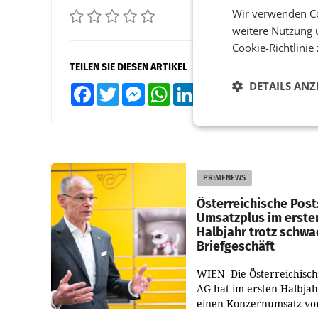
Wir verwenden Co
weitere Nutzung 
Cookie-Richtlinie
TEILEN SIE DIESEN ARTIKEL
DETAILS ANZ
Facebook
Twitter
Messenger
WhatsApp
LinkedIn
XING
Teilen
PRIMENEWS
Österreichische Post
Umsatzplus im erste
Halbjahr trotz schw
Briefgeschäft
WIEN Die Österreichisch
AG hat im ersten Halbja
einen Konzernumsatz vo