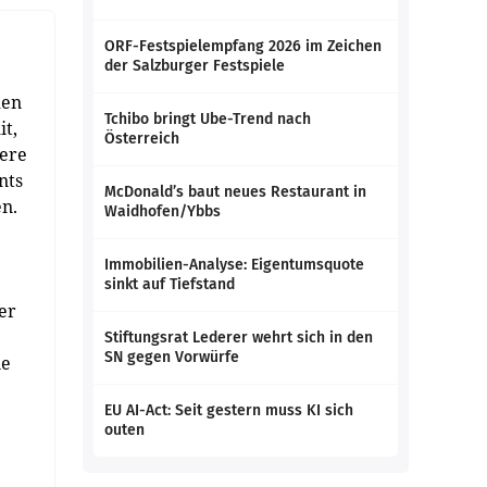
ORF-Festspielempfang 2026 im Zeichen
der Salzburger Festspiele
den
Tchibo bringt Ube-Trend nach
t,
Österreich
tere
nts
McDonald’s baut neues Restaurant in
n.
Waidhofen/Ybbs
Immobilien-Analyse: Eigentumsquote
sinkt auf Tiefstand
er
Stiftungsrat Lederer wehrt sich in den
SN gegen Vorwürfe
ie
EU AI-Act: Seit gestern muss KI sich
outen