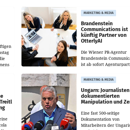
weltweit 101.267 Fahrze
ich
aus, womit sich das Erge
MARKETING & MEDIA
gegenüber Juli 2025 meh
örde
verdoppelte (+102
walt
Brandenstein
Communications ist
künftig Partner von
OtterlyAI
ftigen
Die Wiener PR-Agentur
nstag
Brandenstein Communica
die
ist ab sofort Agenturpar
emens
der KI-Monitoring- und
Optimierungsplattform
MARKETING & MEDIA
OtterlyAI. Damit baut di
Agentur ihr Leistungspor
Ungarn: Journalisten
ue
dokumentierten
Treitl
Manipulation und Ze
ung
Eine fast 500-seitige
eine
Dokumentation von
cola
Mitarbeitern der Ungari