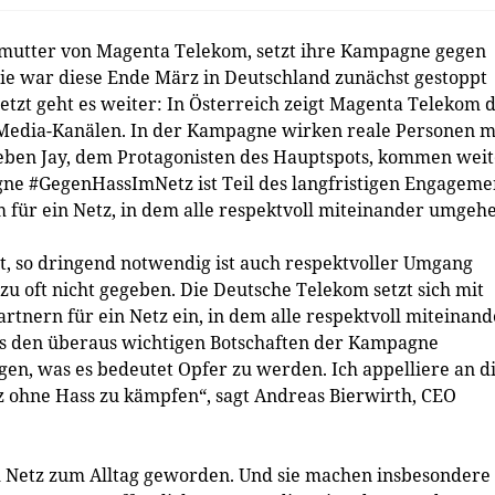
utter von Magenta Telekom, setzt ihre Kampagne gegen
ie war diese Ende März in Deutschland zunächst gestoppt
etzt geht es weiter: In Österreich zeigt Magenta Telekom 
Media-Kanälen. In der Kampagne wirken reale Personen mi
eben Jay, dem Protagonisten des Hauptspots, kommen wei
gne #GegenHassImNetz ist Teil des langfristigen Engageme
ür ein Netz, in dem alle respektvoll miteinander umgehe
et, so dringend notwendig ist auch respektvoller Umgang
 zu oft nicht gegeben. Die Deutsche Telekom setzt sich mit
rtnern für ein Netz ein, in dem alle respektvoll miteinand
s den überaus wichtigen Botschaften der Kampagne
gen, was es bedeutet Opfer zu werden. Ich appelliere an d
z ohne Hass zu kämpfen“, sagt Andreas Bierwirth, CEO
m Netz zum Alltag geworden. Und sie machen insbesondere