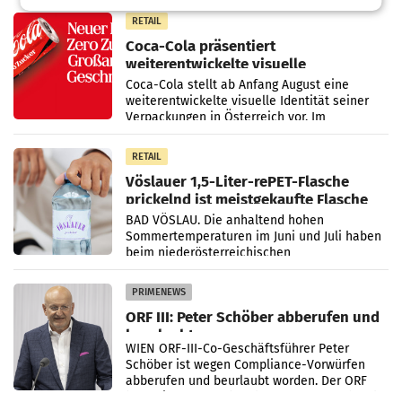
100 Prozent
RETAIL
Coca-Cola präsentiert
weiterentwickelte visuelle
Markenidentität
Coca-Cola stellt ab Anfang August eine
weiterentwickelte visuelle Identität seiner
Verpackungen in Österreich vor. Im
Mittelpunkt des Redesigns stehen zentrale
Gestaltungselemente
RETAIL
Vöslauer 1,5-Liter-rePET-Flasche
prickelnd ist meistgekaufte Flasche
Österreichs
BAD VÖSLAU. Die anhaltend hohen
Sommertemperaturen im Juni und Juli haben
beim niederösterreichischen
Getränkehersteller Vöslauer zu deutlichen
Absatzzuwächsen geführt. Während
PRIMENEWS
ORF III: Peter Schöber abberufen und
beurlaubt
WIEN ORF-III-Co-Geschäftsführer Peter
Schöber ist wegen Compliance-Vorwürfen
abberufen und beurlaubt worden. Der ORF
bestätigte gegenüber der APA entsprechende