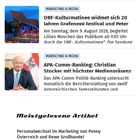
Medienberichte.
MARKETING & MEDIA
ORF-Kulturmatinee widmet sich 20
Jahren Grafenegg Festival und Peter
Simonischek
Am Sonntag, dem 9. August 2026, begleitet
Lillian Moschen das Publikum ab 9.05 Uhr
durch die ORF-„Kulturmatinee“. Die Sendung
startet mit der Dokumentation „20 Jahre
Grafenegg
MARKETING & MEDIA
APA-Comm-Ranking: Christian
Stocker mit höchster Medienpräsenz
im Juli
Das APA-Comm-Politik-Ranking untersucht
monatlich die Berichterstattung von zwölf
österreichischen Tageszeitungen und
analysiert, welche Politikerinnen und
Politiker Österreichs die
Meistgelesene Artikel
Personalwechsel im Marketing von Penny
Österreich und Rewe Großhandel