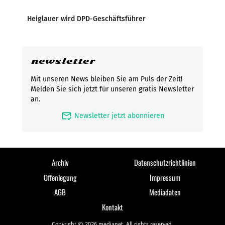
Heiglauer wird DPD-Geschäftsführer
newsletter
Mit unseren News bleiben Sie am Puls der Zeit!
Melden Sie sich jetzt für unseren gratis Newsletter
an.
mark_email_read
Newsletter jetzt abonnieren
Archiv
Datenschutzrichtlinien
Offenlegung
Impressum
AGB
Mediadaten
Kontakt
Copyright © 2026 medianet. All rights reserved.