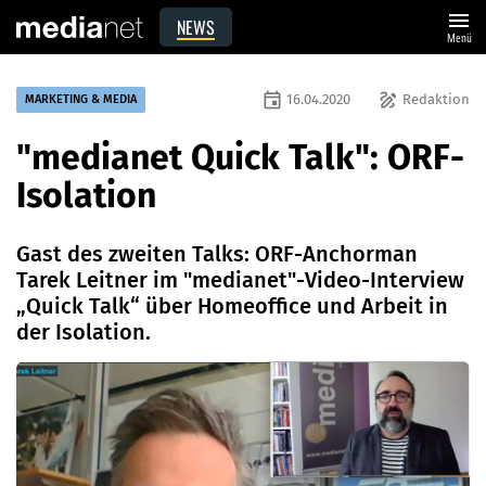
menu
NEWS
Menü
event
draw
16.04.2020
Redaktion
MARKETING & MEDIA
"medianet Quick Talk": ORF-
Isolation
Gast des zweiten Talks: ORF-Anchorman
Tarek Leitner im "medianet"-Video-Interview
„Quick Talk“ über Homeoffice und Arbeit in
der Isolation.