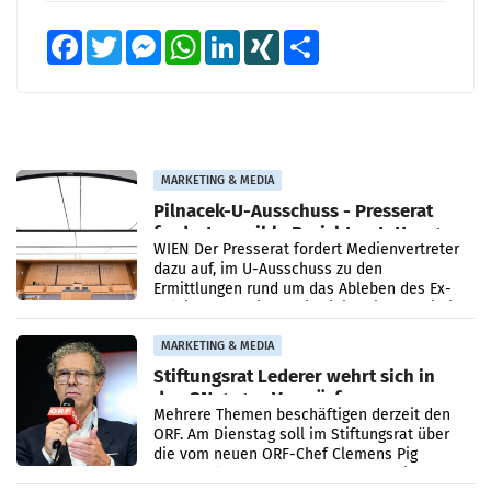
Facebook
Twitter
Messenger
WhatsApp
LinkedIn
XING
Teilen
MARKETING & MEDIA
Pilnacek-U-Ausschuss - Presserat
fordert sensible Berichterstattung
WIEN Der Presserat fordert Medienvertreter
dazu auf, im U-Ausschuss zu den
Ermittlungen rund um das Ableben des Ex-
Sektionschefs im Justizministerium, Christian
Pilnacek, auf sensible
MARKETING & MEDIA
Stiftungsrat Lederer wehrt sich in
den SN gegen Vorwürfe
Mehrere Themen beschäftigen derzeit den
ORF. Am Dienstag soll im Stiftungsrat über
die vom neuen ORF-Chef Clemens Pig
vorgeschlagenen Besetzungen für die