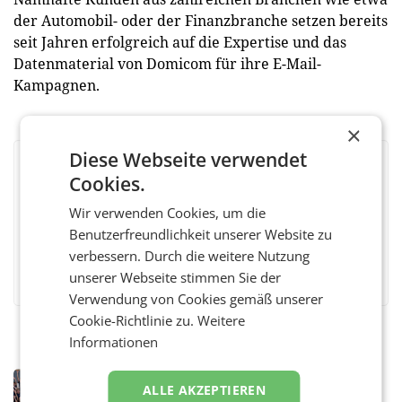
der Automobil- oder der Finanzbranche setzen bereits
seit Jahren erfolgreich auf die Expertise und das
Datenmaterial von Domicom für ihre E-Mail-
Kampagnen.
×
Diese Webseite verwendet
BEWERTEN SIE DIESEN ARTIKEL
Cookies.
Wir verwenden Cookies, um die
Benutzerfreundlichkeit unserer Website zu
verbessern. Durch die weitere Nutzung
Facebook
Twitter
Messenger
WhatsApp
LinkedIn
XING
Teilen
unserer Webseite stimmen Sie der
Verwendung von Cookies gemäß unserer
Cookie-Richtlinie zu.
Weitere
Informationen
RETAIL
ALLE AKZEPTIEREN