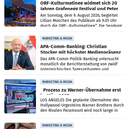
ORF-Kulturmatinee widmet sich 20
Jahren Grafenegg Festival und Peter
Simonischek
Am Sonntag, dem 9. August 2026, begleitet
Lillian Moschen das Publikum ab 9.05 Uhr
durch die ORF-„Kulturmatinee“. Die Sendung
startet mit der Dokumentation „20 Jahre
Grafenegg
MARKETING & MEDIA
APA-Comm-Ranking: Christian
Stocker mit höchster Medienpräsenz
im Juli
Das APA-Comm-Politik-Ranking untersucht
monatlich die Berichterstattung von zwölf
österreichischen Tageszeitungen und
analysiert, welche Politikerinnen und
Politiker Österreichs die
MARKETING & MEDIA
Prozess zu Warner-Übernahme erst
im März 2027
LOS ANGELES Die geplante Übernahme des
Hollywood-Urgesteins Warner Brothers durch
den Rivalen Paramount wird noch lange in
der Schwebe bleiben. Eine Richterin setzte
den Prozess zu
MARKETING & MEDIA