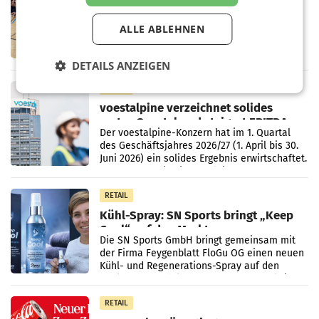
Bipa unterstützt Bewegte Kids
Sommercamps im Osten Österreichs
Bereits zum zweiten Mal begleitet Bipa das
ALLE ABLEHNEN
polysportive Sommersportcamp „Bewegte
Kids“. Während der Campwochen in den
Monaten Juli und August versorgt das
DETAILS ANZEIGEN
Unternehmen Kinder sowie
RETAIL
voestalpine verzeichnet solides
erstes Quartal und steigert EBITDA
Der voestalpine-Konzern hat im 1. Quartal
des Geschäftsjahres 2026/27 (1. April bis 30.
Juni 2026) ein solides Ergebnis erwirtschaftet.
Der Umsatz stieg im Vergleich zur
Vorjahresperiode
RETAIL
Kühl-Spray: SN Sports bringt „Keep
Cool“ auf den Markt
Die SN Sports GmbH bringt gemeinsam mit
der Firma Feygenblatt FloGu OG einen neuen
Kühl- und Regenerations-Spray auf den
Markt. Das Produkt namens „Keep Cool“ ist zu
100 Prozent
RETAIL