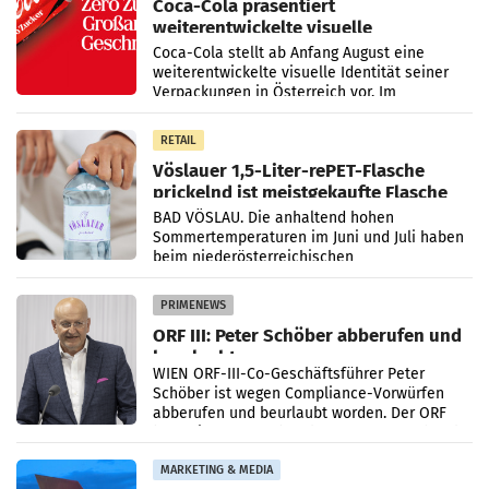
Coca-Cola präsentiert
weiterentwickelte visuelle
Markenidentität
Coca-Cola stellt ab Anfang August eine
weiterentwickelte visuelle Identität seiner
Verpackungen in Österreich vor. Im
Mittelpunkt des Redesigns stehen zentrale
Gestaltungselemente
RETAIL
Vöslauer 1,5-Liter-rePET-Flasche
prickelnd ist meistgekaufte Flasche
Österreichs
BAD VÖSLAU. Die anhaltend hohen
Sommertemperaturen im Juni und Juli haben
beim niederösterreichischen
Getränkehersteller Vöslauer zu deutlichen
Absatzzuwächsen geführt. Während
PRIMENEWS
ORF III: Peter Schöber abberufen und
beurlaubt
WIEN ORF-III-Co-Geschäftsführer Peter
Schöber ist wegen Compliance-Vorwürfen
abberufen und beurlaubt worden. Der ORF
bestätigte gegenüber der APA entsprechende
Medienberichte.
MARKETING & MEDIA