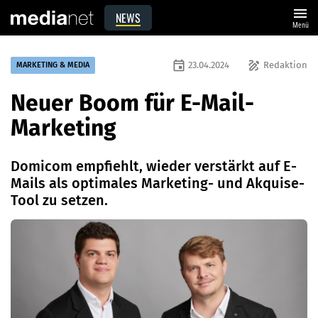
menu
NEWS
Menü
event
draw
23.04.2024
Redaktion
MARKETING & MEDIA
Neuer Boom für E-Mail-
Marketing
Domicom empfiehlt, wieder verstärkt auf E-
Mails als optimales Marketing- und Akquise-
Tool zu setzen.