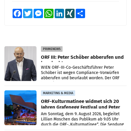
Facebook
Twitter
Messenger
WhatsApp
LinkedIn
XING
Teilen
PRIMENEWS
ORF III: Peter Schöber abberufen und
beurlaubt
WIEN ORF-III-Co-Geschäftsführer Peter
Schöber ist wegen Compliance-Vorwürfen
abberufen und beurlaubt worden. Der ORF
bestätigte gegenüber der APA entsprechende
Medienberichte.
MARKETING & MEDIA
ORF-Kulturmatinee widmet sich 20
Jahren Grafenegg Festival und Peter
Simonischek
Am Sonntag, dem 9. August 2026, begleitet
Lillian Moschen das Publikum ab 9.05 Uhr
durch die ORF-„Kulturmatinee“. Die Sendung
startet mit der Dokumentation „20 Jahre