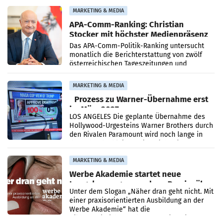
Grafenegg
MARKETING & MEDIA
APA-Comm-Ranking: Christian
Stocker mit höchster Medienpräsenz
im Juli
Das APA-Comm-Politik-Ranking untersucht
monatlich die Berichterstattung von zwölf
österreichischen Tageszeitungen und
analysiert, welche Politikerinnen und
Politiker Österreichs die
MARKETING & MEDIA
Prozess zu Warner-Übernahme erst
im März 2027
LOS ANGELES Die geplante Übernahme des
Hollywood-Urgesteins Warner Brothers durch
den Rivalen Paramount wird noch lange in
der Schwebe bleiben. Eine Richterin setzte
den Prozess zu
MARKETING & MEDIA
Werbe Akademie startet neue
Imagekampagne rund um Praxisnähe
Unter dem Slogan „Näher dran geht nicht. Mit
einer praxisorientierten Ausbildung an der
Werbe Akademie“ hat die
Bildungseinrichtung des WIFI Wien eine neue