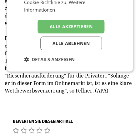
Mitbewerb ist, bei gewissen Themen an einem Strang
Cookie-Richtlinie zu.
Weitere
zu ziehen - etwa im technischen Bereich - und nicht
Informationen
die fast schon traditionell gepflegte Feindschaft
weiterzuführen", sagte der junge CEO.
ALLE AKZEPTIEREN
Die österreichische Medienpolitik erachtete er in
ALLE ABLEHNEN
einem "keinen besonders guten Zustand". Speziell der
ORF, der sich mit Gebührenfinanzierung und
DETAILS ANZEIGEN
Teilnahme am Werbemarkt "wie eine Krake" online,
im TV und im Radio ausbreite, sei eine
"Riesenherausforderung" für die Privaten. "Solange
er in dieser Form im Onlinemarkt ist, ist es eine klare
Wettbewerbsverzerrung", so Fellner. (APA)
BEWERTEN SIE DIESEN ARTIKEL