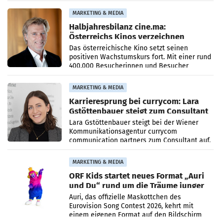
Imagekampagne gestartet.
MARKETING & MEDIA
Halbjahresbilanz cine.ma:
Österreichs Kinos verzeichnen
400.000 Besucher mehr
Das österreichische Kino setzt seinen
positiven Wachstumskurs fort. Mit einer rund
400.000 Besucherinnen und Besucher
höheren Nettoreichweite im ersten Halbjahr
2026 gegenüber dem
MARKETING & MEDIA
Karrieresprung bei currycom: Lara
Gstöttenbauer steigt zum Consultant
auf
Lara Gstöttenbauer steigt bei der Wiener
Kommunikationsagentur currycom
communication partners zum Consultant auf.
Die 27-jährige Beraterin betreut Kundinnen
und Kunden in den Bereichen
MARKETING & MEDIA
ORF Kids startet neues Format „Auri
und Du“ rund um die Träume junger
Menschen
Auri, das offizielle Maskottchen des
Eurovision Song Contest 2026, kehrt mit
einem eigenen Format auf den Bildschirm