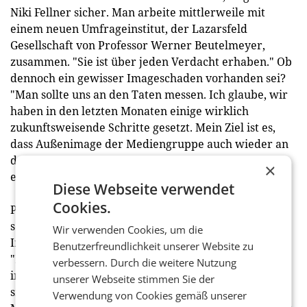
Niki Fellner sicher. Man arbeite mittlerweile mit
einem neuen Umfrageinstitut, der Lazarsfeld
Gesellschaft von Professor Werner Beutelmeyer,
zusammen. "Sie ist über jeden Verdacht erhaben." Ob
dennoch ein gewisser Imageschaden vorhanden sei?
"Man sollte uns an den Taten messen. Ich glaube, wir
haben in den letzten Monaten einige wirklich
zukunftsweisende Schritte gesetzt. Mein Ziel ist es,
dass Außenimage der Mediengruppe auch wieder an
das Innenbild anzunähern. Wir haben hier ganz viele
×
engagierte Mitarbeiter, die einen tollen Job machen."
Diese Webseite verwendet
Cookies.
Prinzipiell trete er gegen "Inseratenbashing" auf. Es
sei nichts Unanständiges für ein Medium Anzeigen,
Wir verwenden Cookies, um die
Inserate oder Werbespots zu verkaufen, so Fellner.
Benutzerfreundlichkeit unserer Website zu
"Man sollte aufhören, sich hier gegenseitig den Dolch
verbessern. Durch die weitere Nutzung
in den Rücken zu stoßen. Unsere wahren Gegner
unserer Webseite stimmen Sie der
sitzen im Silicon Valley. Mein Angebot an den
Verwendung von Cookies gemäß unserer