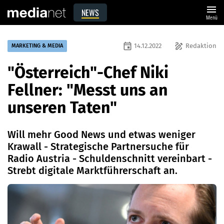
menu
NEWS
Menü
event
draw
14.12.2022
Redaktion
MARKETING & MEDIA
"Österreich"-Chef Niki
Fellner: "Messt uns an
unseren Taten"
Will mehr Good News und etwas weniger
Krawall - Strategische Partnersuche für
Radio Austria - Schuldenschnitt vereinbart -
Strebt digitale Marktführerschaft an.