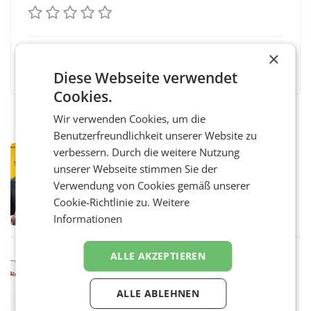
×
Facebook
Twitter
Messenger
WhatsApp
LinkedIn
XING
Teilen
Diese Webseite verwendet
Cookies.
Wir verwenden Cookies, um die
Benutzerfreundlichkeit unserer Website zu
verbessern. Durch die weitere Nutzung
PRIMENEWS
unserer Webseite stimmen Sie der
Österreichische Post: Umsatzplus im
ersten Halbjahr trotz schwachem
Verwendung von Cookies gemäß unserer
Briefgeschäft
WIEN Die Österreichische Post AG hat im
Cookie-Richtlinie zu.
Weitere
ersten Halbjahr 2026 einen Konzernumsatz
Informationen
von 1.544,0 Mio. EUR erwirtschaftet, was
einem Plus von 3,8 Prozent gegenüber dem
Vergleichszeitraum
ALLE AKZEPTIEREN
MARKETING & MEDIA
ProSiebenSat.1 spart und macht
überraschend viel Gewinn
ALLE ABLEHNEN
UNTERFÖHRING/MAILAND/AMSTERDAM. Der
Fernsehkonzern ProSiebenSat.1 hat im