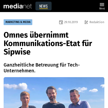
menu
NEWS
Menü
event
draw
29.10.2019
Redaktion
MARKETING & MEDIA
Omnes übernimmt
Kommunikations-Etat für
Sipwise
Ganzheitliche Betreuung für Tech-
Unternehmen.