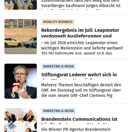
Zusammenarbeit zwischen Adeg und dem
Vorarlberger Kaufmann Jürgen Albrecht ist
kartellrechtlich freigegeben: Die
Bundeswettbewerbsbehörde und der
Bundeskartellanwalt
MOBILITY BUSINESS
Rekordergebnis im Juli: Leapmotor
verdoppelt Auslieferungen und
überschreitet die 100.000er-Marke
– Im Juli 2026 erreichte Leapmotor einen
wichtigen Meilenstein und lieferte weltweit
101.267 Fahrzeuge aus, womit sich das
Ergebnis gegenüber Juli 2025 mehr als
verdoppelte (+102
MARKETING & MEDIA
Stiftungsrat Lederer wehrt sich in
den SN gegen Vorwürfe
Mehrere Themen beschäftigen derzeit den
ORF. Am Dienstag soll im Stiftungsrat über
die vom neuen ORF-Chef Clemens Pig
vorgeschlagenen Besetzungen für die
Direktionen abgestimmt werden.
MARKETING & MEDIA
Brandenstein Communications ist
künftig Partner von OtterlyAI
Die Wiener PR-Agentur Brandenstein