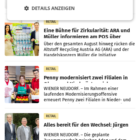
Frühjahr dank Kostensenkungen operativ
DETAILS ANZEIGEN
wieder Gewinn gemacht und die
Markterwartung deutlich übertroffen.
RETAIL
Eine Bühne für Zirkularität: ARA und
Müller informieren am POS über
Kreislauffähigkeit
Über den gesamten August hinweg rücken die
Altstoff Recycling Austria AG (ARA) und der
Handelskonzern Müller die Initiative
„Kreislauf-Helden“ in allen österreichischen
Müller-Filialen
RETAIL
Penny modernisiert zwei Filialen in
Ober- und Niederösterreich
WIENER NEUDORF. – Im Rahmen einer
laufenden Modernisierungsoffensive
erneuert Penny zwei Filialen in Nieder- und
Oberösterreich. Die beiden Standorte liegen
in Haag sowie im rund
RETAIL
Alles bereit für den Wechsel: Jürgen
Albrecht setzt ab 1.1.2027 auf Adeg
WIENER NEUDORF. – Die geplante