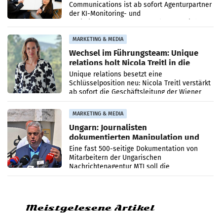
Communications ist ab sofort Agenturpartner
der KI-Monitoring- und
Optimierungsplattform OtterlyAI. Damit baut
die Agentur ihr Leistungsportfolio
MARKETING & MEDIA
Wechsel im Führungsteam: Unique
relations holt Nicola Treitl in die
Geschäftsleitung
Unique relations besetzt eine
Schlüsselposition neu: Nicola Treitl verstärkt
ab sofort die Geschäftsleitung der Wiener
PR-Agentur an der Seite von Josef Kalina und
Anna Kalina-Mahr.
MARKETING & MEDIA
Ungarn: Journalisten
dokumentierten Manipulation und
Zensur
Eine fast 500-seitige Dokumentation von
Mitarbeitern der Ungarischen
Nachrichtenagentur MTI soll die
systematische Nachrichten-Manipulation und
Zensur bei der Agentur während der Zeit
Meistgelesene Artikel