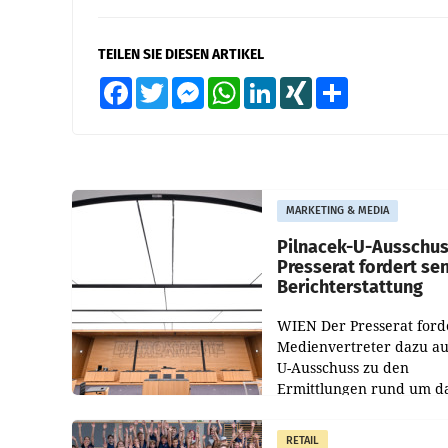
TEILEN SIE DIESEN ARTIKEL
Facebook
Twitter
Messenger
WhatsApp
LinkedIn
XING
Teilen
MARKETING & MEDIA
Pilnacek-U-Ausschus
Presserat fordert se
Berichterstattung
WIEN Der Presserat ford
Medienvertreter dazu au
U-Ausschuss zu den
Ermittlungen rund um d
Ableben des Ex-Sektions
im Justizministerium, Chr
RETAIL