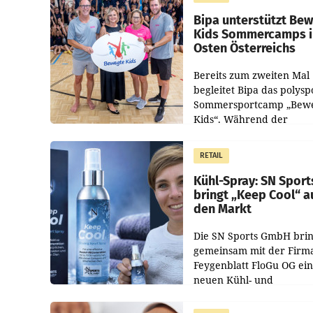
Pilnacek, auf sensible
Bipa unterstützt Be
Kids Sommercamps 
Osten Österreichs
Bereits zum zweiten Mal
begleitet Bipa das polysp
Sommersportcamp „Bew
Kids“. Während der
Campwochen in den Mon
Juli und August versorgt
RETAIL
Unternehmen Kinder so
Kühl-Spray: SN Sport
bringt „Keep Cool“ a
den Markt
Die SN Sports GmbH brin
gemeinsam mit der Firm
Feygenblatt FloGu OG ei
neuen Kühl- und
Regenerations-Spray auf
Markt. Das Produkt nam