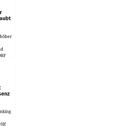
r
laubt
chöber
nd
ORF
r APA
t
senz
anking
e
ölf