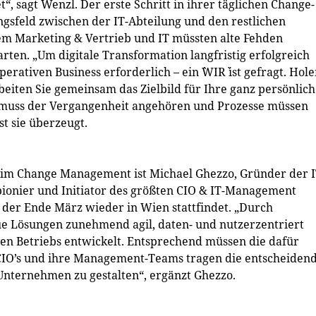
 sagt Wenzl. Der erste Schritt in ihrer täglichen Change-
gsfeld zwischen der IT-Abteilung und den restlichen
em Marketing & Vertrieb und IT müssten alte Fehden
en. „Um digitale Transformation langfristig erfolgreich
erativen Business erforderlich – ein `WIR` ist gefragt. Hol
beiten Sie gemeinsam das Zielbild für Ihre ganz persönlic
en muss der Vergangenheit angehören und Prozesse müssen
t sie überzeugt.
im Change Management ist Michael Ghezzo, Gründer der I
gspionier und Initiator des größten CIO & IT-Management
der Ende März wieder in Wien stattfindet. „Durch
e Lösungen zunehmend agil, daten- und nutzerzentriert
ven Betriebs entwickelt. Entsprechend müssen die dafür
 CIO’s und ihre Management-Teams tragen die entscheiden
Unternehmen zu gestalten“, ergänzt Ghezzo.