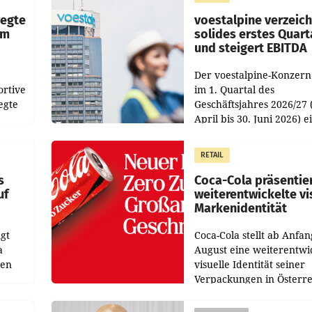
Direktionen abgestimmt
werden.
wegte
voestalpine verzeic
im
solides erstes Quart
und steigert EBITDA
Der voestalpine-Konzern
ortive
im 1. Quartal des
egte
Geschäftsjahres 2026/27 
April bis 30. Juni 2026) e
aten
solides Ergebnis erwirtsc
 das
Der Umsatz stieg im Verg
RETAIL
wie
zur Vorjahresperiode
s
Coca-Cola präsentie
uf
weiterentwickelte vi
Markenidentität
gt
Coca-Cola stellt ab Anfan
a
August eine weiterentwi
nen
visuelle Identität seiner
Verpackungen in Österre
 den
vor. Im Mittelpunkt des
ens
Redesigns stehen zentral