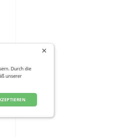
m
×
sern. Durch die
äß unserer
KZEPTIEREN