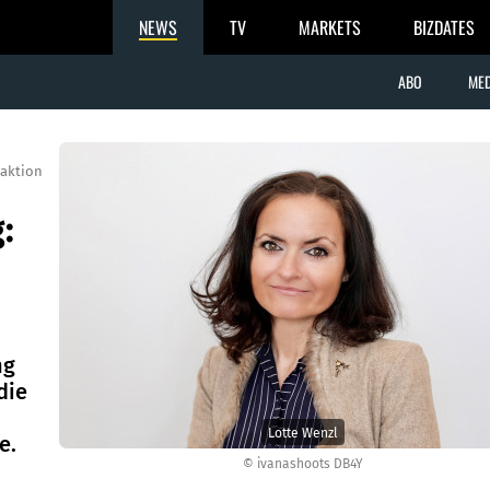
NEWS
TV
MARKETS
BIZDATES
ABO
MED
aktion
:
ng
die
Lotte Wenzl
e.
© ivanashoots DB4Y