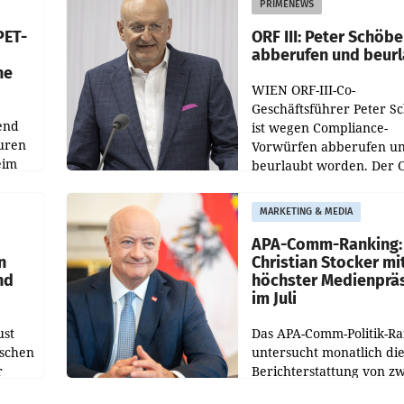
PRIMENEWS
ozent
Gestaltungselemente
PET-
ORF III: Peter Schöbe
abberufen und beur
he
WIEN ORF-III-Co-
Geschäftsführer Peter S
end
ist wegen Compliance-
uren
Vorwürfen abberufen u
eim
beurlaubt worden. Der 
bestätigte gegenüber de
uer zu
entsprechende
MARKETING & MEDIA
hsen
Medienberichte.
APA-Comm-Ranking:
n
Christian Stocker mi
nd
höchster Medienprä
im Juli
ust
Das APA-Comm-Politik-R
oschen
untersucht monatlich di
r
Berichterstattung von zw
österreichischen