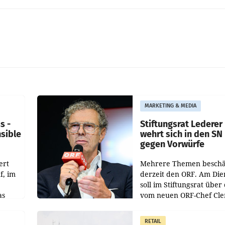
MARKETING & MEDIA
s -
Stiftungsrat Lederer
nsible
wehrt sich in den SN
gegen Vorwürfe
ert
Mehrere Themen beschä
f, im
derzeit den ORF. Am Die
soll im Stiftungsrat über 
as
vom neuen ORF-Chef Cl
chefs
Pig vorgeschlagenen
istian
Besetzungen für die
RETAIL