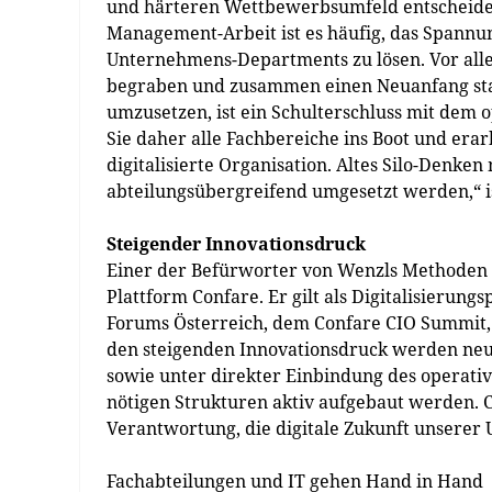
und härteren Wettbewerbsumfeld entscheidet“,
Management-Arbeit ist es häufig, das Spannun
Unternehmens-Departments zu lösen. Vor all
begraben und zusammen einen Neuanfang start
umzusetzen, ist ein Schulterschluss mit dem op
Sie daher alle Fachbereiche ins Boot und erar
digitalisierte Organisation. Altes Silo-Denk
abteilungsübergreifend umgesetzt werden,“ is
Steigender Innovationsdruck
Einer der Befürworter von Wenzls Methoden 
Plattform Confare. Er gilt als Digitalisierun
Forums Österreich, dem Confare CIO Summit, 
den steigenden Innovationsdruck werden neu
sowie unter direkter Einbindung des operati
nötigen Strukturen aktiv aufgebaut werden.
Verantwortung, die digitale Zukunft unserer 
Fachabteilungen und IT gehen Hand in Hand