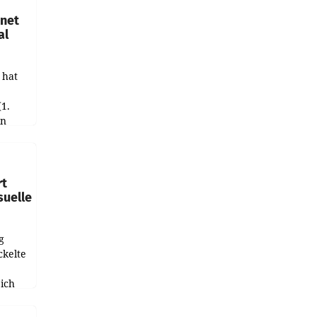
hnet
al
 hat
(1.
in
haftet.
leich
rt
suelle
g
ckelte
ich
e