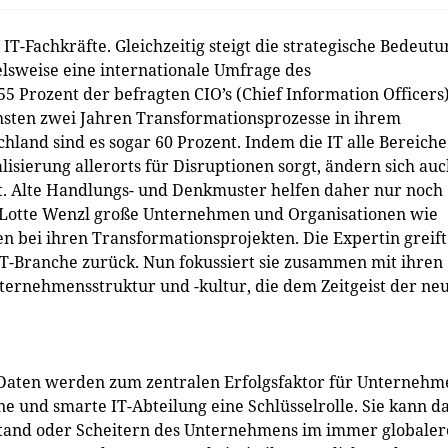
IT-Fachkräfte. Gleichzeitig steigt die strategische Bedeutu
elsweise eine internationale Umfrage des
 Prozent der befragten CIO’s (Chief Information Officers
chsten zwei Jahren Transformationsprozesse in ihrem
land sind es sogar 60 Prozent. Indem die IT alle Bereiche
isierung allerorts für Disruptionen sorgt, ändern sich au
. Alte Handlungs- und Denkmuster helfen daher nur noch
zt Lotte Wenzl große Unternehmen und Organisationen wie
 bei ihren Transformationsprojekten. Die Expertin greift
IT-Branche zurück. Nun fokussiert sie zusammen mit ihren
ternehmensstruktur und -kultur, die dem Zeitgeist der ne
 Daten werden zum zentralen Erfolgsfaktor für Unternehm
ne und smarte IT-Abteilung eine Schlüsselrolle. Sie kann d
stand oder Scheitern des Unternehmens im immer globale