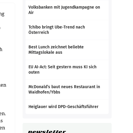
Volksbanken mit Jugendkampagne on
Air
ng
)
Tchibo bringt Ube-Trend nach
Österreich
Best Lunch zeichnet beliebte
ch
Mittagslokale aus
EU AI-Act: Seit gestern muss KI sich
outen
uen
McDonald’s baut neues Restaurant in
Waidhofen/Ybbs
Heiglauer wird DPD-Geschäftsführer
en.
as
ren
newsletter