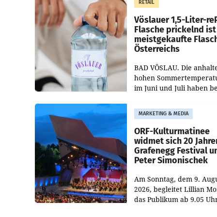
RETAIL
„Keep Cool“ ist zu 100 Pr
Vöslauer 1,5-Liter-re
Flasche prickelnd ist
meistgekaufte Flasc
Österreichs
BAD VÖSLAU. Die anhalt
hohen Sommertemperat
im Juni und Juli haben b
niederösterreichischen
Getränkehersteller Vösla
MARKETING & MEDIA
deutlichen Absatzzuwäc
geführt. Während
ORF-Kulturmatinee
widmet sich 20 Jahre
Grafenegg Festival u
Peter Simonischek
Am Sonntag, dem 9. Aug
2026, begleitet Lillian M
das Publikum ab 9.05 Uh
durch die ORF-