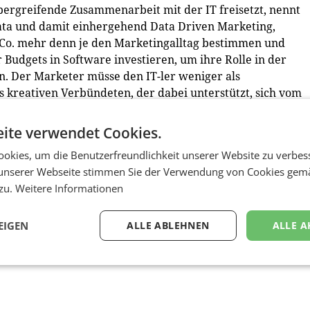
sübergreifende Zusammenarbeit mit der IT freisetzt, nennt
Data und damit einhergehend Data Driven Marketing,
 Co. mehr denn je den Marketingalltag bestimmen und
 Budgets in Software investieren, um ihre Rolle in der
. Der Marketer müsse den IT-ler weniger als
 kreativen Verbündeten, der dabei unterstützt, sich vom
ess- und datengetriebenen „smart listener“ zu wandeln, u
urch die gemeinsamen Verantwortlichkeiten werden alte
ite verwendet Cookies.
niert. „Die einzelnen Business Units, egal ob Forschung,
okies, um die Benutzerfreundlichkeit unserer Website zu verbes
 die Sorgen von heute. Die IT weiß, was technologisch
unserer Webseite stimmen Sie der Verwendung von Cookies gem
morgen. In der Schnittmenge liegt die Chance, um
 zu.
Weitere Informationen
 so Wenzl abschließend. (red)
EIGEN
ALLE ABLEHNEN
ALLE A