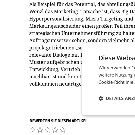
Als Beispiel für das Potential, das abteilung
Wenzl das Marketing. Tatsache ist, dass Big 
Hyperpersonalisierung, Micro Targeting und
Marketingentscheider einen großen Teil ihrer
strategischen Unternehmensführung zu halten
Auftragsumsetzer sehen, sondern vielmehr als
projektgetriebenen „smooth talker“ zum proz
relevante Dialoge mit Kunden aufzubauen. D
Diese Webse
Muster aufgebrochen und neue Benchmarks defi
Wir verwenden Co
Entwicklung, Vertrieb oder Marketing, kennen
weitere Nutzung 
machbar ist und kennt die Technologien von 
Cookie-Richtlinie
vollkommen neuartige Prozesse zu gestalten“,
DETAILS ANZ
BEWERTEN SIE DIESEN ARTIKEL