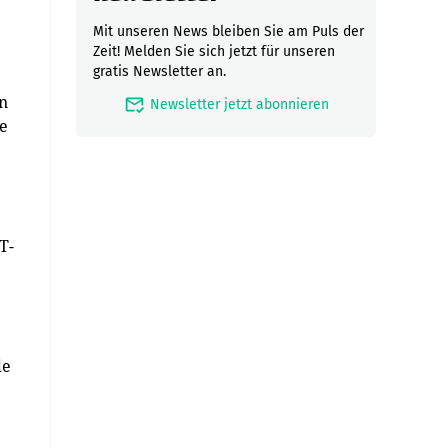
Mit unseren News bleiben Sie am Puls der
Zeit! Melden Sie sich jetzt für unseren
gratis Newsletter an.
en
mark_email_read
Newsletter jetzt abonnieren
he
T-
de