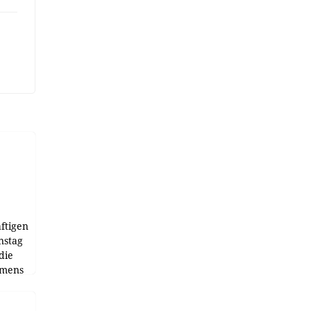
ftigen
nstag
die
emens