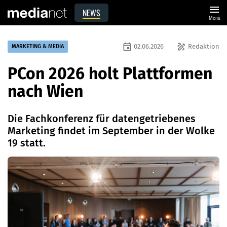
menu
NEWS
Menü
event
draw
02.06.2026
Redaktion
MARKETING & MEDIA
PCon 2026 holt Plattformen
nach Wien
Die Fachkonferenz für datengetriebenes
Marketing findet im September in der Wolke
19 statt.