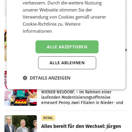
verbessern. Durch die weitere Nutzung
UNTERFÖHRING/MAILAND/AMSTERDAM. Der
Fernsehkonzern ProSiebenSat.1 hat im
unserer Webseite stimmen Sie der
Frühjahr dank Kostensenkungen operativ
Verwendung von Cookies gemäß unserer
wieder Gewinn gemacht und die
Cookie-Richtlinie zu.
Weitere
Markterwartung deutlich übertroffen.
RETAIL
Informationen
Eine Bühne für Zirkularität: ARA und
Müller informieren am POS über
ALLE AKZEPTIEREN
Kreislauffähigkeit
Über den gesamten August hinweg rücken die
Altstoff Recycling Austria AG (ARA) und der
Handelskonzern Müller die Initiative
ALLE ABLEHNEN
„Kreislauf-Helden“ in allen österreichischen
Müller-Filialen
RETAIL
DETAILS ANZEIGEN
Penny modernisiert zwei Filialen in
Ober- und Niederösterreich
WIENER NEUDORF. – Im Rahmen einer
laufenden Modernisierungsoffensive
erneuert Penny zwei Filialen in Nieder- und
Oberösterreich. Die beiden Standorte liegen
in Haag sowie im rund
RETAIL
Alles bereit für den Wechsel: Jürgen