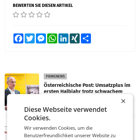
BEWERTEN SIE DIESEN ARTIKEL
Facebook
Twitter
Messenger
WhatsApp
LinkedIn
XING
Teilen
PRIMENEWS
Österreichische Post: Umsatzplus im
ersten Halbjahr trotz schwachem
Briefgeschäft
WIEN Die Österreichische Post AG hat im
×
ersten Halbjahr 2026 einen Konzernumsatz
Diese Webseite verwendet
von 1.544,0 Mio. EUR erwirtschaftet, was
einem Plus von 3,8 Prozent gegenüber dem
Cookies.
Vergleichszeitraum
MARKETING & MEDIA
Wir verwenden Cookies, um die
ProSiebenSat.1 spart und macht
Benutzerfreundlichkeit unserer Website zu
überraschend viel Gewinn