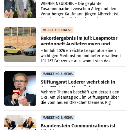
Albrecht setzt ab 1.1.2027 auf Adeg
WIENER NEUDORF. – Die geplante
Zusammenarbeit zwischen Adeg und dem
Vorarlberger Kaufmann Jürgen Albrecht ist
kartellrechtlich freigegeben: Die
Bundeswettbewerbsbehörde und der
Bundeskartellanwalt
MOBILITY BUSINESS
Rekordergebnis im Juli: Leapmotor
verdoppelt Auslieferungen und
überschreitet die 100.000er-Marke
– Im Juli 2026 erreichte Leapmotor einen
wichtigen Meilenstein und lieferte weltweit
101.267 Fahrzeuge aus, womit sich das
Ergebnis gegenüber Juli 2025 mehr als
verdoppelte (+102
MARKETING & MEDIA
Stiftungsrat Lederer wehrt sich in
den SN gegen Vorwürfe
Mehrere Themen beschäftigen derzeit den
ORF. Am Dienstag soll im Stiftungsrat über
die vom neuen ORF-Chef Clemens Pig
vorgeschlagenen Besetzungen für die
Direktionen abgestimmt werden.
MARKETING & MEDIA
Brandenstein Communications ist