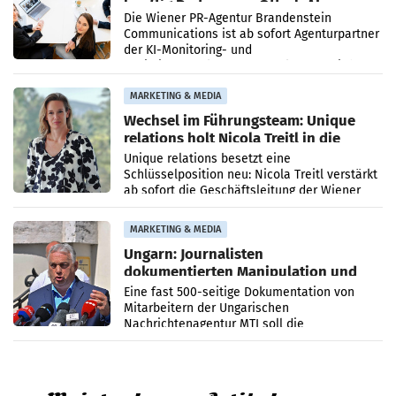
künftig Partner von OtterlyAI
Die Wiener PR-Agentur Brandenstein
Communications ist ab sofort Agenturpartner
der KI-Monitoring- und
Optimierungsplattform OtterlyAI. Damit baut
die Agentur ihr Leistungsportfolio
MARKETING & MEDIA
Wechsel im Führungsteam: Unique
relations holt Nicola Treitl in die
Geschäftsleitung
Unique relations besetzt eine
Schlüsselposition neu: Nicola Treitl verstärkt
ab sofort die Geschäftsleitung der Wiener
PR-Agentur an der Seite von Josef Kalina und
Anna Kalina-Mahr.
MARKETING & MEDIA
Ungarn: Journalisten
dokumentierten Manipulation und
Zensur
Eine fast 500-seitige Dokumentation von
Mitarbeitern der Ungarischen
Nachrichtenagentur MTI soll die
systematische Nachrichten-Manipulation und
Zensur bei der Agentur während der Zeit