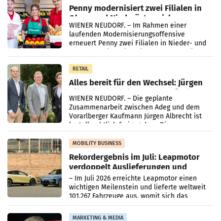
Penny modernisiert zwei Filialen in
Ober- und Niederösterreich
WIENER NEUDORF. – Im Rahmen einer
laufenden Modernisierungsoffensive
erneuert Penny zwei Filialen in Nieder- und
Oberösterreich. Die beiden Standorte liegen
in Haag sowie im rund
RETAIL
Alles bereit für den Wechsel: Jürgen
Albrecht setzt ab 1.1.2027 auf Adeg
WIENER NEUDORF. – Die geplante
Zusammenarbeit zwischen Adeg und dem
Vorarlberger Kaufmann Jürgen Albrecht ist
kartellrechtlich freigegeben: Die
Bundeswettbewerbsbehörde und der
Bundeskartellanwalt
MOBILITY BUSINESS
Rekordergebnis im Juli: Leapmotor
verdoppelt Auslieferungen und
überschreitet die 100.000er-Marke
– Im Juli 2026 erreichte Leapmotor einen
wichtigen Meilenstein und lieferte weltweit
101.267 Fahrzeuge aus, womit sich das
Ergebnis gegenüber Juli 2025 mehr als
verdoppelte (+102
MARKETING & MEDIA