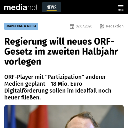
menu
NEWS
Menü
event
draw
02.07.2020
Redaktion
MARKETING & MEDIA
Regierung will neues ORF-
Gesetz im zweiten Halbjahr
vorlegen
ORF-Player mit "Partizipation" anderer
Medien geplant - 18 Mio. Euro
Digitalförderung sollen im Idealfall noch
heuer fließen.