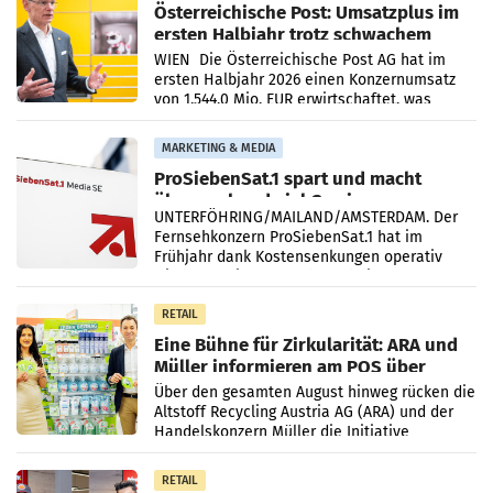
Österreichische Post: Umsatzplus im
ersten Halbjahr trotz schwachem
Briefgeschäft
WIEN Die Österreichische Post AG hat im
ersten Halbjahr 2026 einen Konzernumsatz
von 1.544,0 Mio. EUR erwirtschaftet, was
einem Plus von 3,8 Prozent gegenüber dem
Vergleichszeitraum
MARKETING & MEDIA
ProSiebenSat.1 spart und macht
überraschend viel Gewinn
UNTERFÖHRING/MAILAND/AMSTERDAM. Der
Fernsehkonzern ProSiebenSat.1 hat im
Frühjahr dank Kostensenkungen operativ
wieder Gewinn gemacht und die
Markterwartung deutlich übertroffen.
RETAIL
Eine Bühne für Zirkularität: ARA und
Müller informieren am POS über
Kreislauffähigkeit
Über den gesamten August hinweg rücken die
Altstoff Recycling Austria AG (ARA) und der
Handelskonzern Müller die Initiative
„Kreislauf-Helden“ in allen österreichischen
Müller-Filialen
RETAIL