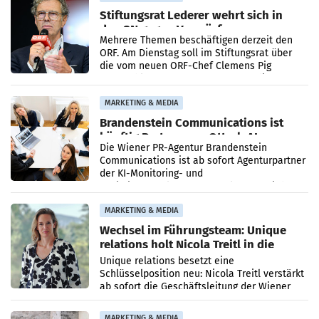
Stiftungsrat Lederer wehrt sich in
den SN gegen Vorwürfe
Mehrere Themen beschäftigen derzeit den
ORF. Am Dienstag soll im Stiftungsrat über
die vom neuen ORF-Chef Clemens Pig
vorgeschlagenen Besetzungen für die
Direktionen abgestimmt werden.
MARKETING & MEDIA
Brandenstein Communications ist
künftig Partner von OtterlyAI
Die Wiener PR-Agentur Brandenstein
Communications ist ab sofort Agenturpartner
der KI-Monitoring- und
Optimierungsplattform OtterlyAI. Damit baut
die Agentur ihr Leistungsportfolio
MARKETING & MEDIA
Wechsel im Führungsteam: Unique
relations holt Nicola Treitl in die
Geschäftsleitung
Unique relations besetzt eine
Schlüsselposition neu: Nicola Treitl verstärkt
ab sofort die Geschäftsleitung der Wiener
PR-Agentur an der Seite von Josef Kalina und
Anna Kalina-Mahr.
MARKETING & MEDIA