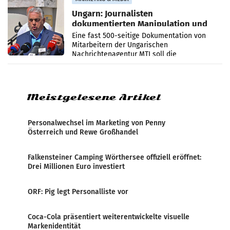
Ungarn: Journalisten
dokumentierten Manipulation und
Zensur
Eine fast 500-seitige Dokumentation von
Mitarbeitern der Ungarischen
Nachrichtenagentur MTI soll die
systematische Nachrichten-Manipulation und
Zensur bei der Agentur während der Zeit
Meistgelesene Artikel
Personalwechsel im Marketing von Penny
Österreich und Rewe Großhandel
Falkensteiner Camping Wörthersee offiziell eröffnet:
Drei Millionen Euro investiert
ORF: Pig legt Personalliste vor
Coca-Cola präsentiert weiterentwickelte visuelle
Markenidentität