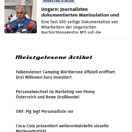
MARKETING & MEDIA
Ungarn: Journalisten
dokumentierten Manipulation und
Zensur
Eine fast 500-seitige Dokumentation von
Mitarbeitern der Ungarischen
Nachrichtenagentur MTI soll die
systematische Nachrichten-Manipulation und
Zensur bei der Agentur während der Zeit
Meistgelesene Artikel
Falkensteiner Camping Wörthersee offiziell eröffnet:
Drei Millionen Euro investiert
Personalwechsel im Marketing von Penny
Österreich und Rewe Großhandel
ORF: Pig legt Personalliste vor
Coca-Cola präsentiert weiterentwickelte visuelle
Markenidentität