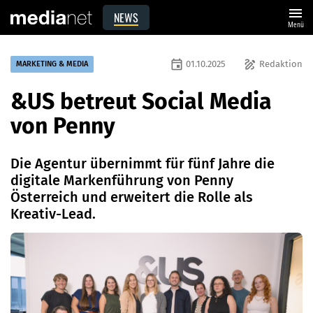
menu
NEWS
Menü
event
draw
01.10.2025
Redaktion
MARKETING & MEDIA
&US betreut Social Media
von Penny
Die Agentur übernimmt für fünf Jahre die
digitale Markenführung von Penny
Österreich und erweitert die Rolle als
Kreativ-Lead.