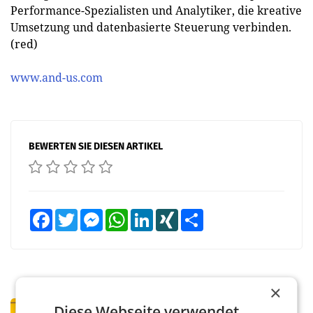
Performance-Spezialisten und Analytiker, die kreative
Umsetzung und datenbasierte Steuerung verbinden.
(red)
www.and-us.com
BEWERTEN SIE DIESEN ARTIKEL
Facebook
Twitter
Messenger
WhatsApp
LinkedIn
XING
Teilen
×
PRIMENEWS
Diese Webseite verwendet