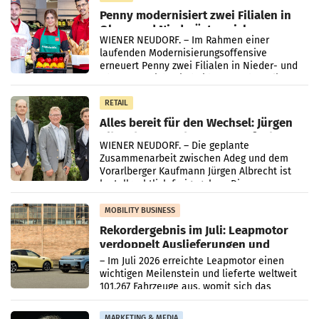
Penny modernisiert zwei Filialen in
Ober- und Niederösterreich
WIENER NEUDORF. – Im Rahmen einer
laufenden Modernisierungsoffensive
erneuert Penny zwei Filialen in Nieder- und
Oberösterreich. Die beiden Standorte liegen
in Haag sowie im rund
RETAIL
Alles bereit für den Wechsel: Jürgen
Albrecht setzt ab 1.1.2027 auf Adeg
WIENER NEUDORF. – Die geplante
Zusammenarbeit zwischen Adeg und dem
Vorarlberger Kaufmann Jürgen Albrecht ist
kartellrechtlich freigegeben: Die
Bundeswettbewerbsbehörde und der
Bundeskartellanwalt
MOBILITY BUSINESS
Rekordergebnis im Juli: Leapmotor
verdoppelt Auslieferungen und
überschreitet die 100.000er-Marke
– Im Juli 2026 erreichte Leapmotor einen
wichtigen Meilenstein und lieferte weltweit
101.267 Fahrzeuge aus, womit sich das
Ergebnis gegenüber Juli 2025 mehr als
verdoppelte (+102
MARKETING & MEDIA