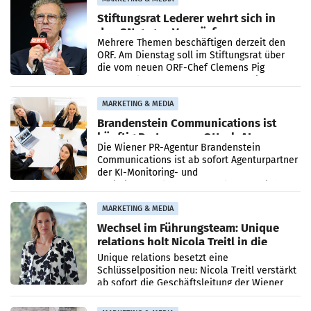
Stiftungsrat Lederer wehrt sich in
den SN gegen Vorwürfe
Mehrere Themen beschäftigen derzeit den
ORF. Am Dienstag soll im Stiftungsrat über
die vom neuen ORF-Chef Clemens Pig
vorgeschlagenen Besetzungen für die
Direktionen abgestimmt werden.
MARKETING & MEDIA
Brandenstein Communications ist
künftig Partner von OtterlyAI
Die Wiener PR-Agentur Brandenstein
Communications ist ab sofort Agenturpartner
der KI-Monitoring- und
Optimierungsplattform OtterlyAI. Damit baut
die Agentur ihr Leistungsportfolio
MARKETING & MEDIA
Wechsel im Führungsteam: Unique
relations holt Nicola Treitl in die
Geschäftsleitung
Unique relations besetzt eine
Schlüsselposition neu: Nicola Treitl verstärkt
ab sofort die Geschäftsleitung der Wiener
PR-Agentur an der Seite von Josef Kalina und
Anna Kalina-Mahr.