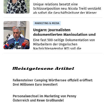
Geschäftsleitung
Unique relations besetzt eine
Schlüsselposition neu: Nicola Treitl verstärkt
ab sofort die Geschäftsleitung der Wiener
PR-Agentur an der Seite von Josef Kalina und
Anna Kalina-Mahr.
MARKETING & MEDIA
Ungarn: Journalisten
dokumentierten Manipulation und
Zensur
Eine fast 500-seitige Dokumentation von
Mitarbeitern der Ungarischen
Nachrichtenagentur MTI soll die
systematische Nachrichten-Manipulation und
Zensur bei der Agentur während der Zeit
Meistgelesene Artikel
Falkensteiner Camping Wörthersee offiziell eröffnet:
Drei Millionen Euro investiert
Personalwechsel im Marketing von Penny
Österreich und Rewe Großhandel