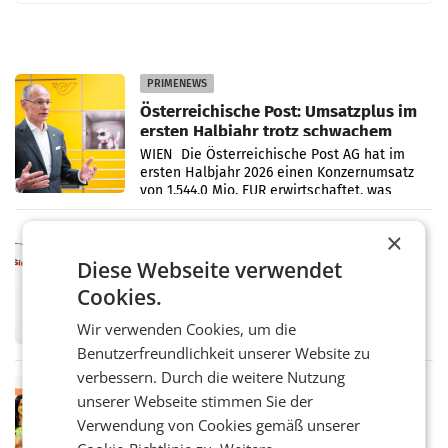
PRIMENEWS
Österreichische Post: Umsatzplus im
ersten Halbjahr trotz schwachem
Briefgeschäft
WIEN Die Österreichische Post AG hat im
ersten Halbjahr 2026 einen Konzernumsatz
von 1.544,0 Mio. EUR erwirtschaftet, was
einem Plus von 3,8 Prozent gegenüber dem
Vergleichszeitraum
×
MARKETING & MEDIA
ProSiebenSat.1 spart und macht
Diese Webseite verwendet
überraschend viel Gewinn
Cookies.
UNTERFÖHRING/MAILAND/AMSTERDAM. Der
Fernsehkonzern ProSiebenSat.1 hat im
Wir verwenden Cookies, um die
Frühjahr dank Kostensenkungen operativ
Benutzerfreundlichkeit unserer Website zu
wieder Gewinn gemacht und die
Markterwartung deutlich übertroffen.
verbessern. Durch die weitere Nutzung
RETAIL
unserer Webseite stimmen Sie der
Eine Bühne für Zirkularität: ARA und
Verwendung von Cookies gemäß unserer
Müller informieren am POS über