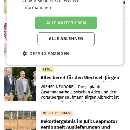
Cookie-Richtlinie zu.
Weitere
Kreislauffähigkeit
Über den gesamten August hinweg rücken die
Informationen
Altstoff Recycling Austria AG (ARA) und der
Handelskonzern Müller die Initiative
„Kreislauf-Helden“ in allen österreichischen
ALLE AKZEPTIEREN
Müller-Filialen
RETAIL
Penny modernisiert zwei Filialen in
ALLE ABLEHNEN
Ober- und Niederösterreich
WIENER NEUDORF. – Im Rahmen einer
laufenden Modernisierungsoffensive
DETAILS ANZEIGEN
erneuert Penny zwei Filialen in Nieder- und
Oberösterreich. Die beiden Standorte liegen
in Haag sowie im rund
RETAIL
Alles bereit für den Wechsel: Jürgen
Albrecht setzt ab 1.1.2027 auf Adeg
WIENER NEUDORF. – Die geplante
Zusammenarbeit zwischen Adeg und dem
Vorarlberger Kaufmann Jürgen Albrecht ist
kartellrechtlich freigegeben: Die
Bundeswettbewerbsbehörde und der
Bundeskartellanwalt
MOBILITY BUSINESS
Rekordergebnis im Juli: Leapmotor
verdoppelt Auslieferungen und