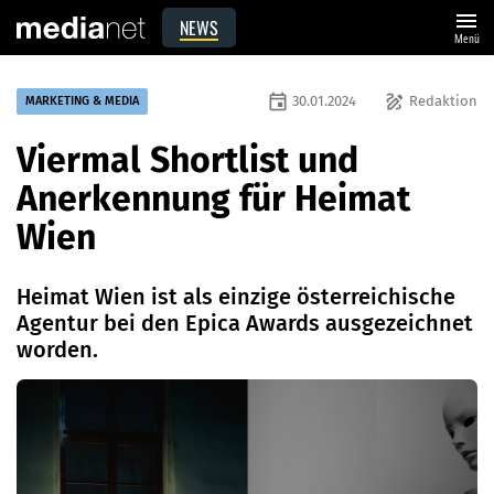
menu
NEWS
Menü
event
draw
30.01.2024
Redaktion
MARKETING & MEDIA
Viermal Shortlist und
Anerkennung für Heimat
Wien
Heimat Wien ist als einzige österreichische
Agentur bei den Epica Awards ausgezeichnet
worden.