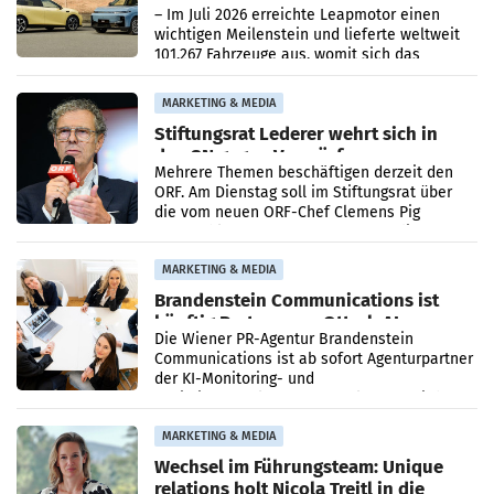
überschreitet die 100.000er-Marke
– Im Juli 2026 erreichte Leapmotor einen
wichtigen Meilenstein und lieferte weltweit
101.267 Fahrzeuge aus, womit sich das
Ergebnis gegenüber Juli 2025 mehr als
verdoppelte (+102
MARKETING & MEDIA
Stiftungsrat Lederer wehrt sich in
den SN gegen Vorwürfe
Mehrere Themen beschäftigen derzeit den
ORF. Am Dienstag soll im Stiftungsrat über
die vom neuen ORF-Chef Clemens Pig
vorgeschlagenen Besetzungen für die
Direktionen abgestimmt werden.
MARKETING & MEDIA
Brandenstein Communications ist
künftig Partner von OtterlyAI
Die Wiener PR-Agentur Brandenstein
Communications ist ab sofort Agenturpartner
der KI-Monitoring- und
Optimierungsplattform OtterlyAI. Damit baut
die Agentur ihr Leistungsportfolio
MARKETING & MEDIA
Wechsel im Führungsteam: Unique
relations holt Nicola Treitl in die