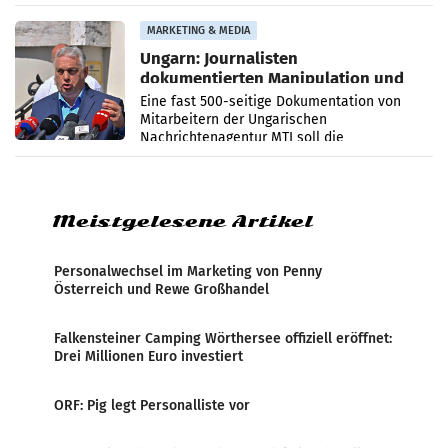
PR-Agentur an der Seite von Josef Kalina und
Anna Kalina-Mahr.
MARKETING & MEDIA
Ungarn: Journalisten
dokumentierten Manipulation und
Zensur
Eine fast 500-seitige Dokumentation von
Mitarbeitern der Ungarischen
Nachrichtenagentur MTI soll die
systematische Nachrichten-Manipulation und
Zensur bei der Agentur während der Zeit
Meistgelesene Artikel
Personalwechsel im Marketing von Penny
Österreich und Rewe Großhandel
Falkensteiner Camping Wörthersee offiziell eröffnet:
Drei Millionen Euro investiert
ORF: Pig legt Personalliste vor