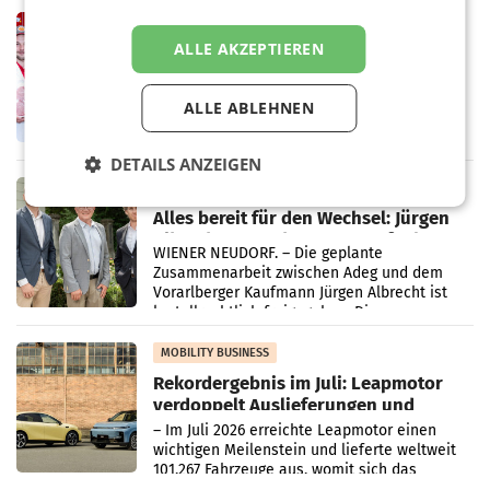
Müller-Filialen
RETAIL
ALLE AKZEPTIEREN
Penny modernisiert zwei Filialen in
Ober- und Niederösterreich
WIENER NEUDORF. – Im Rahmen einer
ALLE ABLEHNEN
laufenden Modernisierungsoffensive
erneuert Penny zwei Filialen in Nieder- und
Oberösterreich. Die beiden Standorte liegen
DETAILS ANZEIGEN
in Haag sowie im rund
RETAIL
Alles bereit für den Wechsel: Jürgen
Albrecht setzt ab 1.1.2027 auf Adeg
WIENER NEUDORF. – Die geplante
Zusammenarbeit zwischen Adeg und dem
Vorarlberger Kaufmann Jürgen Albrecht ist
kartellrechtlich freigegeben: Die
Bundeswettbewerbsbehörde und der
Bundeskartellanwalt
MOBILITY BUSINESS
Rekordergebnis im Juli: Leapmotor
verdoppelt Auslieferungen und
überschreitet die 100.000er-Marke
– Im Juli 2026 erreichte Leapmotor einen
wichtigen Meilenstein und lieferte weltweit
101.267 Fahrzeuge aus, womit sich das
Ergebnis gegenüber Juli 2025 mehr als