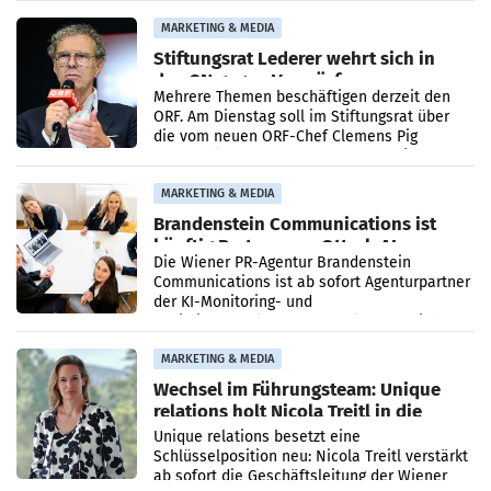
verdoppelte (+102
MARKETING & MEDIA
Stiftungsrat Lederer wehrt sich in
den SN gegen Vorwürfe
Mehrere Themen beschäftigen derzeit den
ORF. Am Dienstag soll im Stiftungsrat über
die vom neuen ORF-Chef Clemens Pig
vorgeschlagenen Besetzungen für die
Direktionen abgestimmt werden.
MARKETING & MEDIA
Brandenstein Communications ist
künftig Partner von OtterlyAI
Die Wiener PR-Agentur Brandenstein
Communications ist ab sofort Agenturpartner
der KI-Monitoring- und
Optimierungsplattform OtterlyAI. Damit baut
die Agentur ihr Leistungsportfolio
MARKETING & MEDIA
Wechsel im Führungsteam: Unique
relations holt Nicola Treitl in die
Geschäftsleitung
Unique relations besetzt eine
Schlüsselposition neu: Nicola Treitl verstärkt
ab sofort die Geschäftsleitung der Wiener