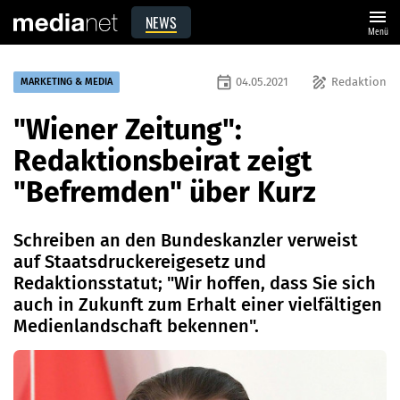
menu
NEWS
Menü
event
draw
04.05.2021
Redaktion
MARKETING & MEDIA
"Wiener Zeitung":
Redaktionsbeirat zeigt
"Befremden" über Kurz
Schreiben an den Bundeskanzler verweist
auf Staatsdruckereigesetz und
Redaktionsstatut; "Wir hoffen, dass Sie sich
auch in Zukunft zum Erhalt einer vielfältigen
Medienlandschaft bekennen".