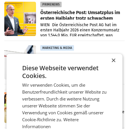
PRIMENEWS
Österreichische Post: Umsatzplus im
ersten Halbjahr trotz schwachem
Briefgeschäft
WIEN Die Österreichische Post AG hat im
ersten Halbjahr 2026 einen Konzernumsatz
von 1.544,0 Mio. EUR erwirtschaftet, was
einem Plus von 3,8 Prozent gegenüber dem
Vergleichszeitraum
MARKETING & MEDIA
ProSiebenSat.1 spart und macht
×
überraschend viel Gewinn
UNTERFÖHRING/MAILAND/AMSTERDAM. Der
Diese Webseite verwendet
Fernsehkonzern ProSiebenSat.1 hat im
Cookies.
Frühjahr dank Kostensenkungen operativ
wieder Gewinn gemacht und die
Wir verwenden Cookies, um die
Markterwartung deutlich übertroffen.
Benutzerfreundlichkeit unserer Website zu
RETAIL
verbessern. Durch die weitere Nutzung
Eine Bühne für Zirkularität: ARA und
Müller informieren am POS über
unserer Webseite stimmen Sie der
Kreislauffähigkeit
Über den gesamten August hinweg rücken die
Verwendung von Cookies gemäß unserer
Altstoff Recycling Austria AG (ARA) und der
Cookie-Richtlinie zu.
Weitere
Handelskonzern Müller die Initiative
Informationen
„Kreislauf-Helden“ in allen österreichischen