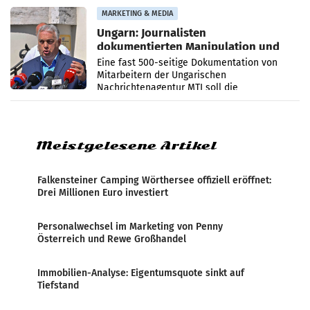
Anna Kalina-Mahr.
MARKETING & MEDIA
Ungarn: Journalisten
dokumentierten Manipulation und
Zensur
Eine fast 500-seitige Dokumentation von
Mitarbeitern der Ungarischen
Nachrichtenagentur MTI soll die
systematische Nachrichten-Manipulation und
Zensur bei der Agentur während der Zeit
Meistgelesene Artikel
Falkensteiner Camping Wörthersee offiziell eröffnet:
Drei Millionen Euro investiert
Personalwechsel im Marketing von Penny
Österreich und Rewe Großhandel
Immobilien-Analyse: Eigentumsquote sinkt auf
Tiefstand