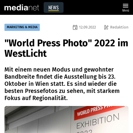
menu
NEWS
Menü
event
draw
12.09.2022
Redaktion
MARKETING & MEDIA
"World Press Photo" 2022 im
WestLicht
Mit einem neuen Modus und gewohnter
Bandbreite findet die Ausstellung bis 23.
Oktober in Wien statt. Es sind wieder die
besten Pressefotos zu sehen, mit starkem
Fokus auf Regionalität.