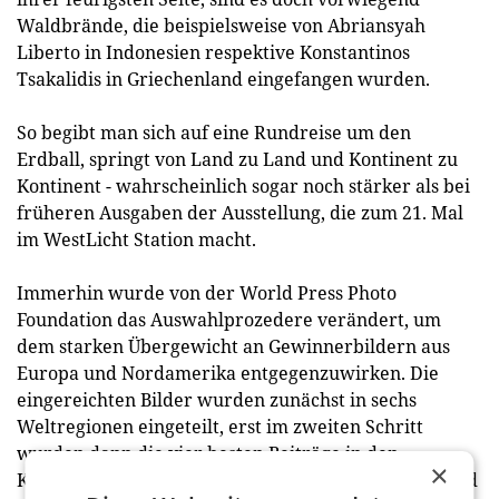
Waldbrände, die beispielsweise von Abriansyah
Liberto in Indonesien respektive Konstantinos
Tsakalidis in Griechenland eingefangen wurden.
So begibt man sich auf eine Rundreise um den
Erdball, springt von Land zu Land und Kontinent zu
Kontinent - wahrscheinlich sogar noch stärker als bei
früheren Ausgaben der Ausstellung, die zum 21. Mal
im WestLicht Station macht.
Immerhin wurde von der World Press Photo
Foundation das Auswahlprozedere verändert, um
dem starken Übergewicht an Gewinnerbildern aus
Europa und Nordamerika entgegenzuwirken. Die
eingereichten Bilder wurden zunächst in sechs
Weltregionen eingeteilt, erst im zweiten Schritt
wurden dann die vier besten Beiträge in den
×
Kategorien Einzelbilder, Serien, Langzeitprojekte und