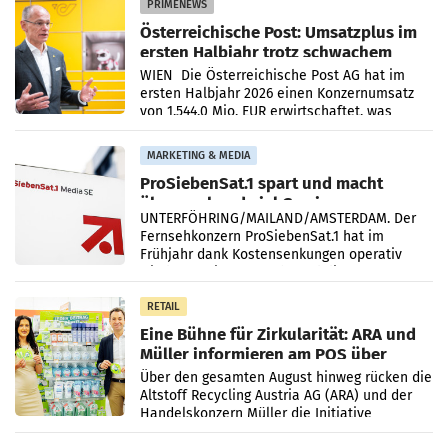
PRIMENEWS
Österreichische Post: Umsatzplus im
ersten Halbjahr trotz schwachem
Briefgeschäft
WIEN Die Österreichische Post AG hat im
ersten Halbjahr 2026 einen Konzernumsatz
von 1.544,0 Mio. EUR erwirtschaftet, was
einem Plus von 3,8 Prozent gegenüber dem
Vergleichszeitraum
MARKETING & MEDIA
ProSiebenSat.1 spart und macht
überraschend viel Gewinn
UNTERFÖHRING/MAILAND/AMSTERDAM. Der
Fernsehkonzern ProSiebenSat.1 hat im
Frühjahr dank Kostensenkungen operativ
wieder Gewinn gemacht und die
Markterwartung deutlich übertroffen.
RETAIL
Eine Bühne für Zirkularität: ARA und
Müller informieren am POS über
Kreislauffähigkeit
Über den gesamten August hinweg rücken die
Altstoff Recycling Austria AG (ARA) und der
Handelskonzern Müller die Initiative
„Kreislauf-Helden“ in allen österreichischen