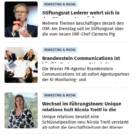
verdoppelte (+102
MARKETING & MEDIA
Stiftungsrat Lederer wehrt sich in
den SN gegen Vorwürfe
Mehrere Themen beschäftigen derzeit den
ORF. Am Dienstag soll im Stiftungsrat über
die vom neuen ORF-Chef Clemens Pig
vorgeschlagenen Besetzungen für die
Direktionen abgestimmt werden.
MARKETING & MEDIA
Brandenstein Communications ist
künftig Partner von OtterlyAI
Die Wiener PR-Agentur Brandenstein
Communications ist ab sofort Agenturpartner
der KI-Monitoring- und
Optimierungsplattform OtterlyAI. Damit baut
die Agentur ihr Leistungsportfolio
MARKETING & MEDIA
Wechsel im Führungsteam: Unique
relations holt Nicola Treitl in die
Geschäftsleitung
Unique relations besetzt eine
Schlüsselposition neu: Nicola Treitl verstärkt
ab sofort die Geschäftsleitung der Wiener
PR-Agentur an der Seite von Josef Kalina und