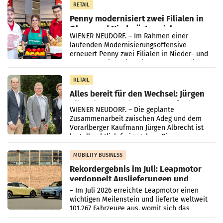
Müller-Filialen
RETAIL
Penny modernisiert zwei Filialen in
Ober- und Niederösterreich
WIENER NEUDORF. – Im Rahmen einer
laufenden Modernisierungsoffensive
erneuert Penny zwei Filialen in Nieder- und
Oberösterreich. Die beiden Standorte liegen
in Haag sowie im rund
RETAIL
Alles bereit für den Wechsel: Jürgen
Albrecht setzt ab 1.1.2027 auf Adeg
WIENER NEUDORF. – Die geplante
Zusammenarbeit zwischen Adeg und dem
Vorarlberger Kaufmann Jürgen Albrecht ist
kartellrechtlich freigegeben: Die
Bundeswettbewerbsbehörde und der
Bundeskartellanwalt
MOBILITY BUSINESS
Rekordergebnis im Juli: Leapmotor
verdoppelt Auslieferungen und
überschreitet die 100.000er-Marke
– Im Juli 2026 erreichte Leapmotor einen
wichtigen Meilenstein und lieferte weltweit
101.267 Fahrzeuge aus, womit sich das
Ergebnis gegenüber Juli 2025 mehr als