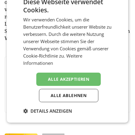
Diese Webseite verwendet
offene Formate bestimmt. Insgesamt lagen den
Cookies.
verschiedenen Juries fast 65.000 Aufnahmen von
mehr als 4.000 Fotografinnen und Fotografen aus 130
Wir verwenden Cookies, um die
Ländern vor.
Benutzerfreundlichkeit unserer Website zu
Sämtliche Gewinnerbilder sind nun bis 23. Oktober im
verbessern. Durch die weitere Nutzung
WestLicht zu bewundern. (red)
unserer Webseite stimmen Sie der
Verwendung von Cookies gemäß unserer
Cookie-Richtlinie zu.
Weitere
Informationen
BEWERTEN SIE DIESEN ARTIKEL
ALLE AKZEPTIEREN
ALLE ABLEHNEN
Facebook
Twitter
Messenger
WhatsApp
LinkedIn
XING
Teilen
DETAILS ANZEIGEN