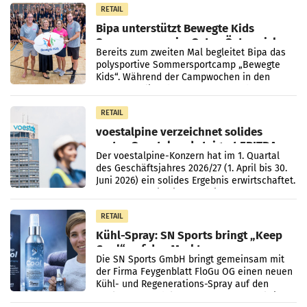
RETAIL
Bipa unterstützt Bewegte Kids
Sommercamps im Osten Österreichs
Bereits zum zweiten Mal begleitet Bipa das
polysportive Sommersportcamp „Bewegte
Kids“. Während der Campwochen in den
Monaten Juli und August versorgt das
Unternehmen Kinder sowie
RETAIL
voestalpine verzeichnet solides
erstes Quartal und steigert EBITDA
Der voestalpine-Konzern hat im 1. Quartal
des Geschäftsjahres 2026/27 (1. April bis 30.
Juni 2026) ein solides Ergebnis erwirtschaftet.
Der Umsatz stieg im Vergleich zur
Vorjahresperiode
RETAIL
Kühl-Spray: SN Sports bringt „Keep
Cool“ auf den Markt
Die SN Sports GmbH bringt gemeinsam mit
der Firma Feygenblatt FloGu OG einen neuen
Kühl- und Regenerations-Spray auf den
Markt. Das Produkt namens „Keep Cool“ ist zu