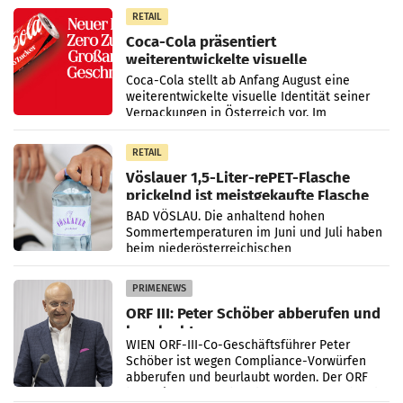
100 Prozent
RETAIL
Coca-Cola präsentiert
weiterentwickelte visuelle
Markenidentität
Coca-Cola stellt ab Anfang August eine
weiterentwickelte visuelle Identität seiner
Verpackungen in Österreich vor. Im
Mittelpunkt des Redesigns stehen zentrale
Gestaltungselemente
RETAIL
Vöslauer 1,5-Liter-rePET-Flasche
prickelnd ist meistgekaufte Flasche
Österreichs
BAD VÖSLAU. Die anhaltend hohen
Sommertemperaturen im Juni und Juli haben
beim niederösterreichischen
Getränkehersteller Vöslauer zu deutlichen
Absatzzuwächsen geführt. Während
PRIMENEWS
ORF III: Peter Schöber abberufen und
beurlaubt
WIEN ORF-III-Co-Geschäftsführer Peter
Schöber ist wegen Compliance-Vorwürfen
abberufen und beurlaubt worden. Der ORF
bestätigte gegenüber der APA entsprechende