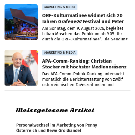
Medienberichte.
MARKETING & MEDIA
ORF-Kulturmatinee widmet sich 20
Jahren Grafenegg Festival und Peter
Simonischek
Am Sonntag, dem 9. August 2026, begleitet
Lillian Moschen das Publikum ab 9.05 Uhr
durch die ORF-„Kulturmatinee“. Die Sendung
startet mit der Dokumentation „20 Jahre
Grafenegg
MARKETING & MEDIA
APA-Comm-Ranking: Christian
Stocker mit höchster Medienpräsenz
im Juli
Das APA-Comm-Politik-Ranking untersucht
monatlich die Berichterstattung von zwölf
österreichischen Tageszeitungen und
analysiert, welche Politikerinnen und
Politiker Österreichs die
Meistgelesene Artikel
Personalwechsel im Marketing von Penny
Österreich und Rewe Großhandel