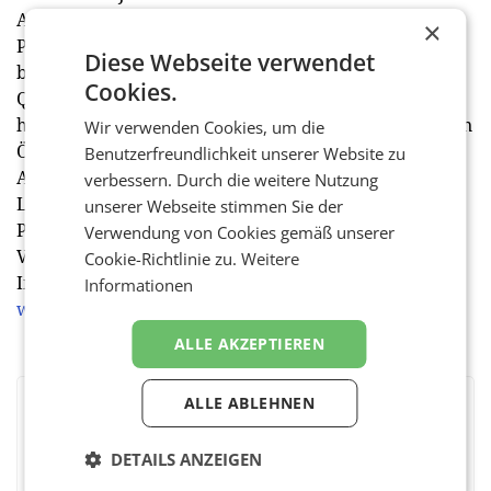
Als Kommunikationsplattform vertreten wir die
×
Positionen der Mineralwasserabfüller und
Diese Webseite verwendet
berücksichtigen die Besonderheiten der einzelnen
Cookies.
Quellen. Im Jahr 1987 gegründet, vereint das Forum
heute die bedeutendsten Mineralwasserunternehmen
Wir verwenden Cookies, um die
Österreichs. Sie vertreiben folgende Marken:
Benutzerfreundlichkeit unserer Website zu
Alpquell, Astoria, Frankenmarkter, Gasteiner, Juvina,
verbessern. Durch die weitere Nutzung
Lebensquell, Long Life, Minaris, Montes, Peterquelle,
unserer Webseite stimmen Sie der
Preblauer, Römerquelle, SilberQuelle, Tiroler Quelle,
Verwendung von Cookies gemäß unserer
Vitus-Quelle, Vöslauer und Waldquelle. Für mehr
Cookie-Richtlinie zu.
Weitere
Informationen besuchen Sie bitte die Website
Informationen
www.forum-mineralwasser.at
. (red)
ALLE AKZEPTIEREN
ALLE ABLEHNEN
BEWERTEN SIE DIESEN ARTIKEL
DETAILS ANZEIGEN