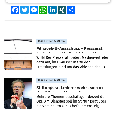
Facebook
Twitter
Messenger
WhatsApp
LinkedIn
XING
Teilen
MARKETING & MEDIA
Pilnacek-U-Ausschuss - Presserat
fordert sensible Berichterstattung
WIEN Der Presserat fordert Medienvertreter
dazu auf, im U-Ausschuss zu den
Ermittlungen rund um das Ableben des Ex-
Sektionschefs im Justizministerium, Christian
Pilnacek, auf sensible
MARKETING & MEDIA
Stiftungsrat Lederer wehrt sich in
den SN gegen Vorwürfe
Mehrere Themen beschäftigen derzeit den
ORF. Am Dienstag soll im Stiftungsrat über
die vom neuen ORF-Chef Clemens Pig
vorgeschlagenen Besetzungen für die
Direktionen abgestimmt werden.