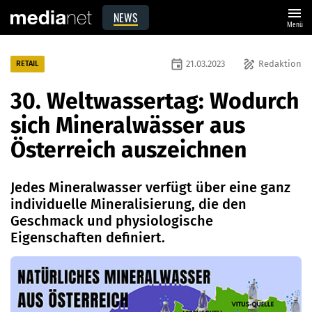
menu
NEWS
Menü
event
draw
21.03.2023
Redaktion
RETAIL
30. Weltwassertag: Wodurch
sich Mineralwässer aus
Österreich auszeichnen
Jedes Mineralwasser verfügt über eine ganz
individuelle Mineralisierung, die den
Geschmack und physiologische
Eigenschaften definiert.