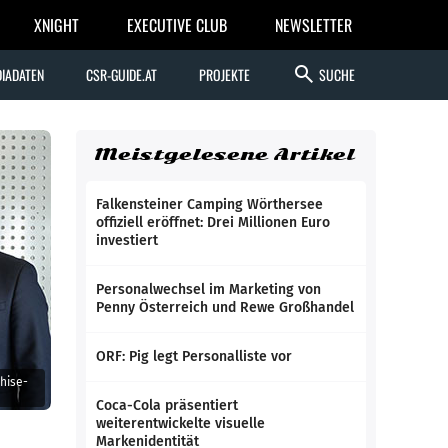
XNIGHT
EXECUTIVE CLUB
NEWSLETTER
search
IADATEN
CSR-GUIDE.AT
PROJEKTE
SUCHE
Meistgelesene Artikel
Falkensteiner Camping Wörthersee
offiziell eröffnet: Drei Millionen Euro
investiert
Personalwechsel im Marketing von
Penny Österreich und Rewe Großhandel
ORF: Pig legt Personalliste vor
hise-
Coca-Cola präsentiert
weiterentwickelte visuelle
Markenidentität