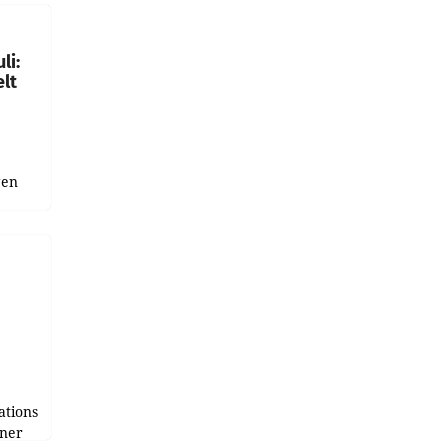
gen in
li:
lt
gen
uge
bnis
r als
tions
tner