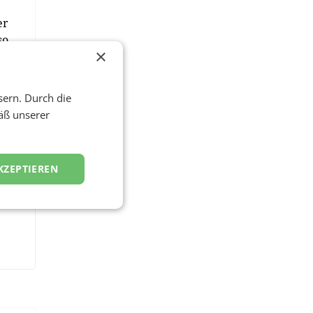
er
so
×
sern. Durch die
äß unserer
KZEPTIEREN