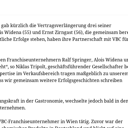
ab kürzlich die Vertragsverlängerung drei seiner
ois Widena (55) und Ernst Zirngast (56), die gemeinsam bere
liche Erfolge stehen, haben ihre Partnerschaft mit VBC fü
eren Franchiseunternehmern Ralf Springer, Alois Widena u
ht“, so Niklas Tripolt, geschäftsführender Gesellschafter b
xpertise im Verkaufsbereich tragen maßgeblich zu unsere
ass wir gemeinsam weitere Erfolgsgeschichten schreiben
ungskraft in der Gastronomie, wechselte jedoch bald in de
unternehmen.
er VBC-Franchiseunternehmer in Wien tätig. Zuvor war der