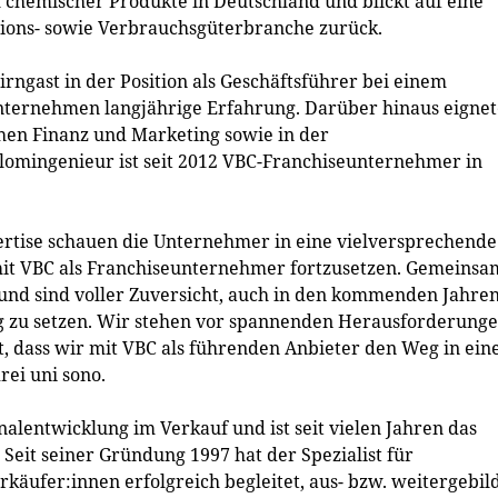
 chemischer Produkte in Deutschland und blickt auf eine
itions- sowie Verbrauchsgüterbranche zurück.
irngast in der Position als Geschäftsführer bei einem
nternehmen langjährige Erfahrung. Darüber hinaus eignet
chen Finanz und Marketing sowie in der
lomingenieur ist seit 2012 VBC-Franchiseunternehmer in
rtise schauen die Unternehmer in eine vielversprechende
 mit VBC als Franchiseunternehmer fortzusetzen. Gemeinsa
t und sind voller Zuversicht, auch in den kommenden Jahre
g zu setzen. Wir stehen vor spannenden Herausforderung
t, dass wir mit VBC als führenden Anbieter den Weg in ein
rei uni sono.
nalentwicklung im Verkauf und ist seit vielen Jahren das
 Seit seiner Gründung 1997 hat der Spezialist für
rkäufer:innen erfolgreich begleitet, aus- bzw. weitergebil