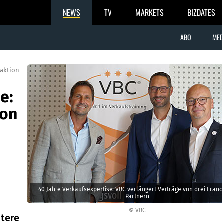
NEWS
TV
MARKETS
BIZDATES
ABO
MED
aktion
e:
von
40 Jahre Verkaufsexpertise: VBC verlängert Verträge von drei Franc
Partnern
© VBC
itere