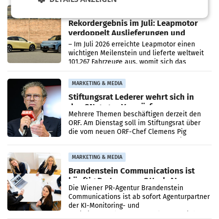
Bundeswettbewerbsbehörde und der
Bundeskartellanwalt
MOBILITY BUSINESS
Rekordergebnis im Juli: Leapmotor
verdoppelt Auslieferungen und
überschreitet die 100.000er-Marke
– Im Juli 2026 erreichte Leapmotor einen
wichtigen Meilenstein und lieferte weltweit
101.267 Fahrzeuge aus, womit sich das
Ergebnis gegenüber Juli 2025 mehr als
verdoppelte (+102
MARKETING & MEDIA
Stiftungsrat Lederer wehrt sich in
den SN gegen Vorwürfe
Mehrere Themen beschäftigen derzeit den
ORF. Am Dienstag soll im Stiftungsrat über
die vom neuen ORF-Chef Clemens Pig
vorgeschlagenen Besetzungen für die
Direktionen abgestimmt werden.
MARKETING & MEDIA
Brandenstein Communications ist
künftig Partner von OtterlyAI
Die Wiener PR-Agentur Brandenstein
Communications ist ab sofort Agenturpartner
der KI-Monitoring- und
Optimierungsplattform OtterlyAI. Damit baut