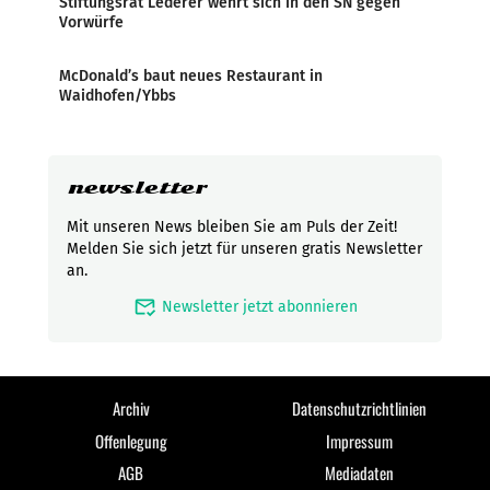
Stiftungsrat Lederer wehrt sich in den SN gegen
Vorwürfe
McDonald’s baut neues Restaurant in
Waidhofen/Ybbs
newsletter
Mit unseren News bleiben Sie am Puls der Zeit!
Melden Sie sich jetzt für unseren gratis Newsletter
an.
mark_email_read
Newsletter jetzt abonnieren
Archiv
Datenschutzrichtlinien
Offenlegung
Impressum
AGB
Mediadaten