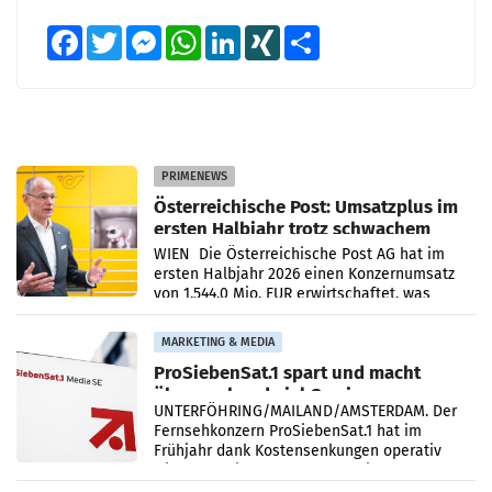
Facebook
Twitter
Messenger
WhatsApp
LinkedIn
XING
Teilen
PRIMENEWS
Österreichische Post: Umsatzplus im
ersten Halbjahr trotz schwachem
Briefgeschäft
WIEN Die Österreichische Post AG hat im
ersten Halbjahr 2026 einen Konzernumsatz
von 1.544,0 Mio. EUR erwirtschaftet, was
einem Plus von 3,8 Prozent gegenüber dem
Vergleichszeitraum
MARKETING & MEDIA
ProSiebenSat.1 spart und macht
überraschend viel Gewinn
UNTERFÖHRING/MAILAND/AMSTERDAM. Der
Fernsehkonzern ProSiebenSat.1 hat im
Frühjahr dank Kostensenkungen operativ
wieder Gewinn gemacht und die
Markterwartung deutlich übertroffen.