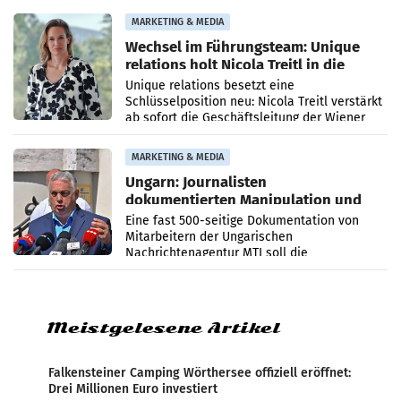
die Agentur ihr Leistungsportfolio
MARKETING & MEDIA
Wechsel im Führungsteam: Unique
relations holt Nicola Treitl in die
Geschäftsleitung
Unique relations besetzt eine
Schlüsselposition neu: Nicola Treitl verstärkt
ab sofort die Geschäftsleitung der Wiener
PR-Agentur an der Seite von Josef Kalina und
Anna Kalina-Mahr.
MARKETING & MEDIA
Ungarn: Journalisten
dokumentierten Manipulation und
Zensur
Eine fast 500-seitige Dokumentation von
Mitarbeitern der Ungarischen
Nachrichtenagentur MTI soll die
systematische Nachrichten-Manipulation und
Zensur bei der Agentur während der Zeit
Meistgelesene Artikel
Falkensteiner Camping Wörthersee offiziell eröffnet:
Drei Millionen Euro investiert