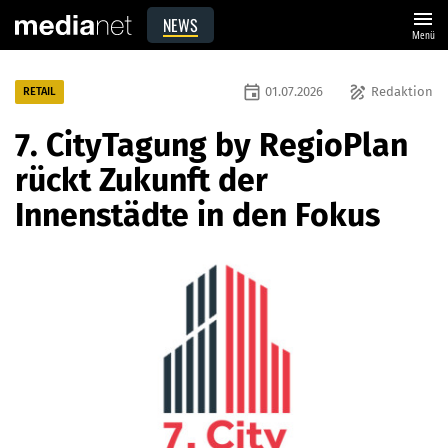
menu
NEWS
Menü
event
draw
01.07.2026
Redaktion
RETAIL
7. CityTagung by RegioPlan
rückt Zukunft der
Innenstädte in den Fokus