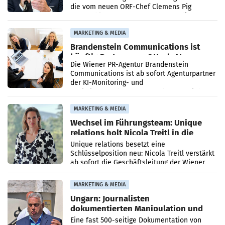
die vom neuen ORF-Chef Clemens Pig
vorgeschlagenen Besetzungen für die
Direktionen abgestimmt werden.
MARKETING & MEDIA
Brandenstein Communications ist
künftig Partner von OtterlyAI
Die Wiener PR-Agentur Brandenstein
Communications ist ab sofort Agenturpartner
der KI-Monitoring- und
Optimierungsplattform OtterlyAI. Damit baut
die Agentur ihr Leistungsportfolio
MARKETING & MEDIA
Wechsel im Führungsteam: Unique
relations holt Nicola Treitl in die
Geschäftsleitung
Unique relations besetzt eine
Schlüsselposition neu: Nicola Treitl verstärkt
ab sofort die Geschäftsleitung der Wiener
PR-Agentur an der Seite von Josef Kalina und
Anna Kalina-Mahr.
MARKETING & MEDIA
Ungarn: Journalisten
dokumentierten Manipulation und
Zensur
Eine fast 500-seitige Dokumentation von