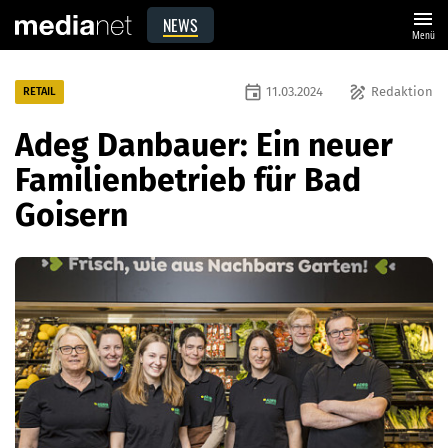
menu
NEWS
Menü
event
draw
11.03.2024
Redaktion
RETAIL
Adeg Danbauer: Ein neuer
Familienbetrieb für Bad
Goisern