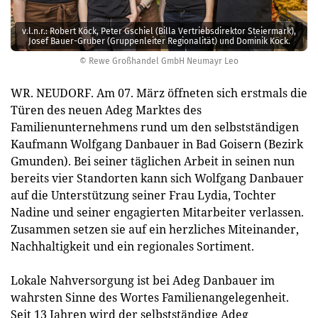
v.l.n.r.: Robert Köck, Peter Gschiel (Billa Vertriebsdirektor Steiermark),
Josef Bauer-Gruber (Gruppenleiter Regionalität) und Dominik Köck.
© Rewe Großhandel GmbH Neumayr Leo
WR. NEUDORF. Am 07. März öffneten sich erstmals die
Türen des neuen Adeg Marktes des
Familienunternehmens rund um den selbstständigen
Kaufmann Wolfgang Danbauer in Bad Goisern (Bezirk
Gmunden). Bei seiner täglichen Arbeit in seinen nun
bereits vier Standorten kann sich Wolfgang Danbauer
auf die Unterstützung seiner Frau Lydia, Tochter
Nadine und seiner engagierten Mitarbeiter verlassen.
Zusammen setzen sie auf ein herzliches Miteinander,
Nachhaltigkeit und ein regionales Sortiment.
Lokale Nahversorgung ist bei Adeg Danbauer im
wahrsten Sinne des Wortes Familienangelegenheit.
Seit 13 Jahren wird der selbstständige Adeg