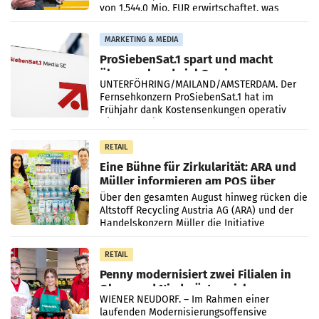
von 1.544,0 Mio. EUR erwirtschaftet, was
einem Plus von 3,8 Prozent gegenüber dem
Vergleichszeitraum
MARKETING & MEDIA
ProSiebenSat.1 spart und macht
überraschend viel Gewinn
UNTERFÖHRING/MAILAND/AMSTERDAM. Der
Fernsehkonzern ProSiebenSat.1 hat im
Frühjahr dank Kostensenkungen operativ
wieder Gewinn gemacht und die
Markterwartung deutlich übertroffen.
RETAIL
Eine Bühne für Zirkularität: ARA und
Müller informieren am POS über
Kreislauffähigkeit
Über den gesamten August hinweg rücken die
Altstoff Recycling Austria AG (ARA) und der
Handelskonzern Müller die Initiative
„Kreislauf-Helden“ in allen österreichischen
Müller-Filialen
RETAIL
Penny modernisiert zwei Filialen in
Ober- und Niederösterreich
WIENER NEUDORF. – Im Rahmen einer
laufenden Modernisierungsoffensive