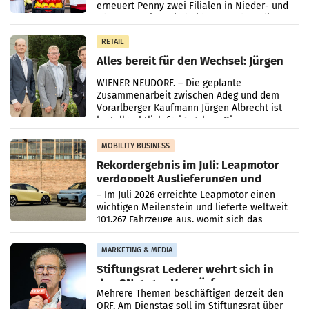
erneuert Penny zwei Filialen in Nieder- und
Oberösterreich. Die beiden Standorte liegen
in Haag sowie im rund
RETAIL
Alles bereit für den Wechsel: Jürgen
Albrecht setzt ab 1.1.2027 auf Adeg
WIENER NEUDORF. – Die geplante
Zusammenarbeit zwischen Adeg und dem
Vorarlberger Kaufmann Jürgen Albrecht ist
kartellrechtlich freigegeben: Die
Bundeswettbewerbsbehörde und der
Bundeskartellanwalt
MOBILITY BUSINESS
Rekordergebnis im Juli: Leapmotor
verdoppelt Auslieferungen und
überschreitet die 100.000er-Marke
– Im Juli 2026 erreichte Leapmotor einen
wichtigen Meilenstein und lieferte weltweit
101.267 Fahrzeuge aus, womit sich das
Ergebnis gegenüber Juli 2025 mehr als
verdoppelte (+102
MARKETING & MEDIA
Stiftungsrat Lederer wehrt sich in
den SN gegen Vorwürfe
Mehrere Themen beschäftigen derzeit den
ORF. Am Dienstag soll im Stiftungsrat über