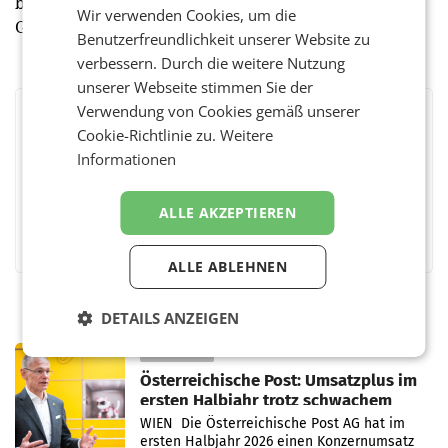
bis 17:00 Uhr in der Bundesstraße 56, 4822 Bad
Wir verwenden Cookies, um die
Goisern.
Benutzerfreundlichkeit unserer Website zu
verbessern. Durch die weitere Nutzung
unserer Webseite stimmen Sie der
Verwendung von Cookies gemäß unserer
BEWERTEN SIE DIESEN ARTIKEL
Cookie-Richtlinie zu.
Weitere
Informationen
ALLE AKZEPTIEREN
Facebook
Twitter
Messenger
WhatsApp
LinkedIn
XING
Teilen
ALLE ABLEHNEN
DETAILS ANZEIGEN
PRIMENEWS
Österreichische Post: Umsatzplus im
ersten Halbjahr trotz schwachem
Briefgeschäft
WIEN Die Österreichische Post AG hat im
ersten Halbjahr 2026 einen Konzernumsatz