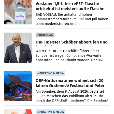
Vöslauer 1,5-Liter-rePET-Flasche
prickelnd ist meistgekaufte Flasche
Österreichs
BAD VÖSLAU. Die anhaltend hohen
Sommertemperaturen im Juni und Juli haben
beim niederösterreichischen
Getränkehersteller Vöslauer zu deutlichen
Absatzzuwächsen geführt. Während
PRIMENEWS
ORF III: Peter Schöber abberufen und
beurlaubt
WIEN ORF-III-Co-Geschäftsführer Peter
Schöber ist wegen Compliance-Vorwürfen
abberufen und beurlaubt worden. Der ORF
bestätigte gegenüber der APA entsprechende
Medienberichte.
MARKETING & MEDIA
ORF-Kulturmatinee widmet sich 20
Jahren Grafenegg Festival und Peter
Simonischek
Am Sonntag, dem 9. August 2026, begleitet
Lillian Moschen das Publikum ab 9.05 Uhr
durch die ORF-„Kulturmatinee“. Die Sendung
startet mit der Dokumentation „20 Jahre
Grafenegg
MARKETING & MEDIA