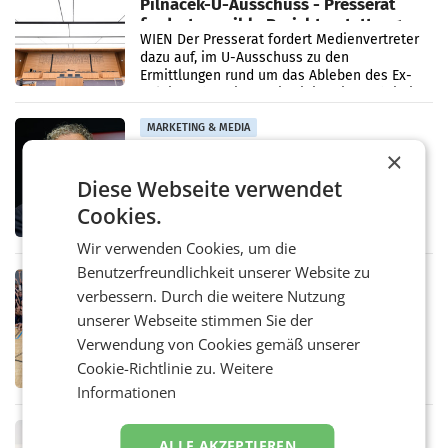
Pilnacek-U-Ausschuss - Presserat
fordert sensible Berichterstattung
WIEN Der Presserat fordert Medienvertreter
dazu auf, im U-Ausschuss zu den
Ermittlungen rund um das Ableben des Ex-
Sektionschefs im Justizministerium, Christian
Pilnacek, auf sensible
MARKETING & MEDIA
Stiftungsrat Lederer wehrt sich in
×
den SN gegen Vorwürfe
Diese Webseite verwendet
Mehrere Themen beschäftigen derzeit den
ORF. Am Dienstag soll im Stiftungsrat über
Cookies.
die vom neuen ORF-Chef Clemens Pig
vorgeschlagenen Besetzungen für die
Wir verwenden Cookies, um die
Direktionen abgestimmt werden.
Benutzerfreundlichkeit unserer Website zu
RETAIL
verbessern. Durch die weitere Nutzung
Bipa unterstützt Bewegte Kids
unserer Webseite stimmen Sie der
Sommercamps im Osten Österreichs
Bereits zum zweiten Mal begleitet Bipa das
Verwendung von Cookies gemäß unserer
polysportive Sommersportcamp „Bewegte
Cookie-Richtlinie zu.
Weitere
Kids“. Während der Campwochen in den
Informationen
Monaten Juli und August versorgt das
Unternehmen Kinder sowie
RETAIL
ALLE AKZEPTIEREN