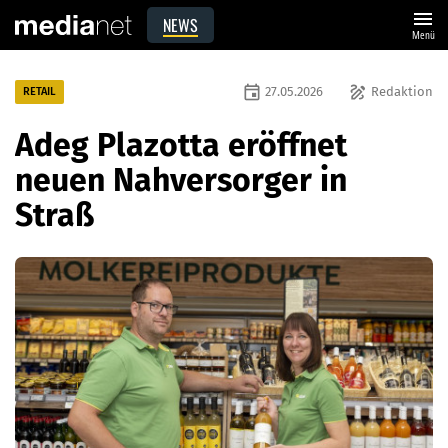
menu
NEWS
Menü
event
draw
27.05.2026
Redaktion
RETAIL
Adeg Plazotta eröffnet
neuen Nahversorger in
Straß