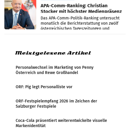
APA-Comm-Ranking: Christian
Stocker mit höchster Medienpräsenz
im Juli
Das APA-Comm-Politik-Ranking untersucht
monatlich die Berichterstattung von zwölf
österreichischen Tageszeitungen und
analysiert, welche Politikerinnen und
Politiker Österreichs die
Meistgelesene Artikel
Personalwechsel im Marketing von Penny
Österreich und Rewe Großhandel
ORF: Pig legt Personalliste vor
ORF-Festspielempfang 2026 im Zeichen der
Salzburger Festspiele
Coca-Cola präsentiert weiterentwickelte visuelle
Markenidentität