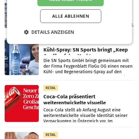
voestalpine verzeichnet solides
erstes Quartal und steigert EBITDA
Der voestalpine-Konzern hat im 1. Quartal
ALLE ABLEHNEN
des Geschäftsjahres 2026/27 (1. April bis 30.
Juni 2026) ein solides Ergebnis erwirtschaftet.
Der Umsatz stieg im Vergleich zur
DETAILS ANZEIGEN
Vorjahresperiode
RETAIL
Kühl-Spray: SN Sports bringt „Keep
Cool“ auf den Markt
Die SN Sports GmbH bringt gemeinsam mit
der Firma Feygenblatt FloGu OG einen neuen
Kühl- und Regenerations-Spray auf den
Markt. Das Produkt namens „Keep Cool“ ist zu
100 Prozent
RETAIL
Coca-Cola präsentiert
weiterentwickelte visuelle
Markenidentität
Coca-Cola stellt ab Anfang August eine
weiterentwickelte visuelle Identität seiner
Verpackungen in Österreich vor. Im
Mittelpunkt des Redesigns stehen zentrale
Gestaltungselemente
RETAIL