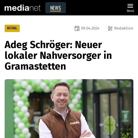
menu
NEWS
Menü
event
draw
09.04.2024
Redaktion
RETAIL
Adeg Schröger: Neuer
lokaler Nahversorger in
Gramastetten