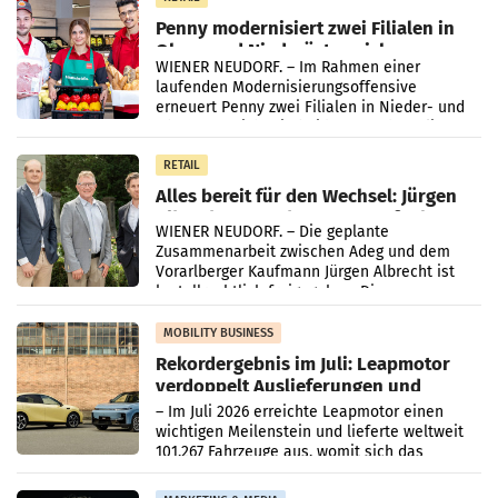
Penny modernisiert zwei Filialen in
Ober- und Niederösterreich
WIENER NEUDORF. – Im Rahmen einer
laufenden Modernisierungsoffensive
erneuert Penny zwei Filialen in Nieder- und
Oberösterreich. Die beiden Standorte liegen
in Haag sowie im rund
RETAIL
Alles bereit für den Wechsel: Jürgen
Albrecht setzt ab 1.1.2027 auf Adeg
WIENER NEUDORF. – Die geplante
Zusammenarbeit zwischen Adeg und dem
Vorarlberger Kaufmann Jürgen Albrecht ist
kartellrechtlich freigegeben: Die
Bundeswettbewerbsbehörde und der
Bundeskartellanwalt
MOBILITY BUSINESS
Rekordergebnis im Juli: Leapmotor
verdoppelt Auslieferungen und
überschreitet die 100.000er-Marke
– Im Juli 2026 erreichte Leapmotor einen
wichtigen Meilenstein und lieferte weltweit
101.267 Fahrzeuge aus, womit sich das
Ergebnis gegenüber Juli 2025 mehr als
verdoppelte (+102