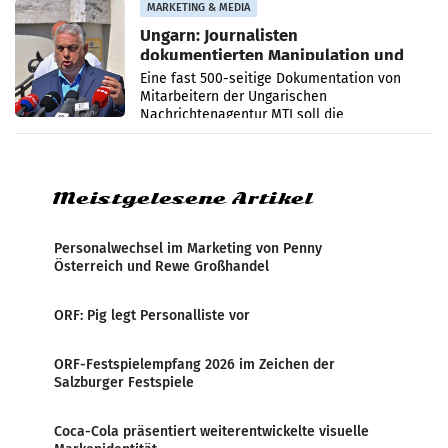
MARKETING & MEDIA
Ungarn: Journalisten
dokumentierten Manipulation und
Zensur
Eine fast 500-seitige Dokumentation von
Mitarbeitern der Ungarischen
Nachrichtenagentur MTI soll die
systematische Nachrichten-Manipulation und
Zensur bei der Agentur während der Zeit
Meistgelesene Artikel
Personalwechsel im Marketing von Penny
Österreich und Rewe Großhandel
ORF: Pig legt Personalliste vor
ORF-Festspielempfang 2026 im Zeichen der
Salzburger Festspiele
Coca-Cola präsentiert weiterentwickelte visuelle