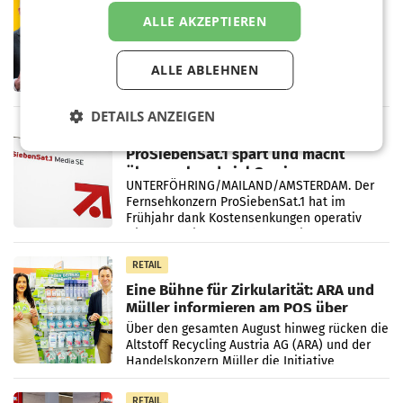
Österreichische Post: Umsatzplus im
ALLE AKZEPTIEREN
ersten Halbjahr trotz schwachem
Briefgeschäft
WIEN Die Österreichische Post AG hat im
ALLE ABLEHNEN
ersten Halbjahr 2026 einen Konzernumsatz
von 1.544,0 Mio. EUR erwirtschaftet, was
einem Plus von 3,8 Prozent gegenüber dem
DETAILS ANZEIGEN
Vergleichszeitraum
MARKETING & MEDIA
ProSiebenSat.1 spart und macht
überraschend viel Gewinn
UNTERFÖHRING/MAILAND/AMSTERDAM. Der
Fernsehkonzern ProSiebenSat.1 hat im
Frühjahr dank Kostensenkungen operativ
wieder Gewinn gemacht und die
Markterwartung deutlich übertroffen.
RETAIL
Eine Bühne für Zirkularität: ARA und
Müller informieren am POS über
Kreislauffähigkeit
Über den gesamten August hinweg rücken die
Altstoff Recycling Austria AG (ARA) und der
Handelskonzern Müller die Initiative
„Kreislauf-Helden“ in allen österreichischen
Müller-Filialen
RETAIL