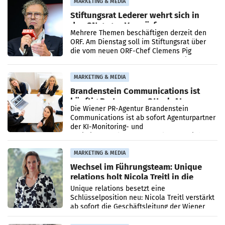
MARKETING & MEDIA
Stiftungsrat Lederer wehrt sich in
den SN gegen Vorwürfe
Mehrere Themen beschäftigen derzeit den
ORF. Am Dienstag soll im Stiftungsrat über
die vom neuen ORF-Chef Clemens Pig
vorgeschlagenen Besetzungen für die
Direktionen abgestimmt werden.
MARKETING & MEDIA
Brandenstein Communications ist
künftig Partner von OtterlyAI
Die Wiener PR-Agentur Brandenstein
Communications ist ab sofort Agenturpartner
der KI-Monitoring- und
Optimierungsplattform OtterlyAI. Damit baut
die Agentur ihr Leistungsportfolio
MARKETING & MEDIA
Wechsel im Führungsteam: Unique
relations holt Nicola Treitl in die
Geschäftsleitung
Unique relations besetzt eine
Schlüsselposition neu: Nicola Treitl verstärkt
ab sofort die Geschäftsleitung der Wiener
PR-Agentur an der Seite von Josef Kalina und
Anna Kalina-Mahr.